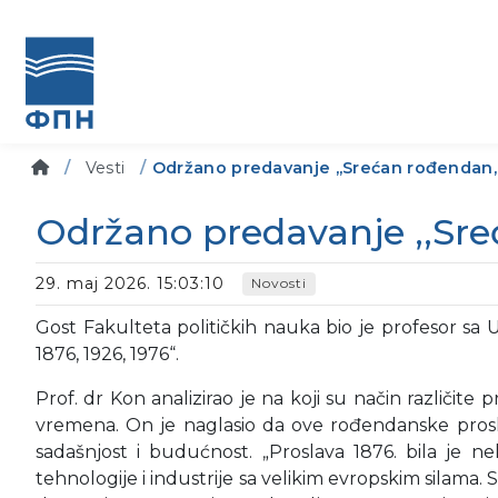
Vesti
Održano predavanje ,,Srećan rođendan,
Održano predavanje ,,Sre
29. maj 2026. 15:03:10
Novosti
Gost Fakulteta političkih nauka bio je profesor sa
1876, 1926, 1976“.
Prof. dr Kon analizirao je na koji su način različit
vremena. On je naglasio da ove rođendanske proslav
sadašnjost i budućnost. „Proslava 1876. bila je
tehnologije i industrije sa velikim evropskim silama. 