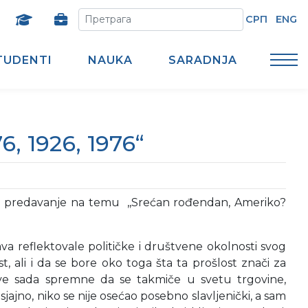
СРП
ENG
TUDENTI
NAUKA
SARADNJA
, 1926, 1976“
ržao predavanje na temu ,,Srećan rođendan, Ameriko?
ava reflektovale političke i društvene okolnosti svog
 ali i da se bore oko toga šta ta prošlost znači za
ave sada spremne da se takmiče u svetu trgovine,
sjajno, niko se nije osećao posebno slavljenički, a sam