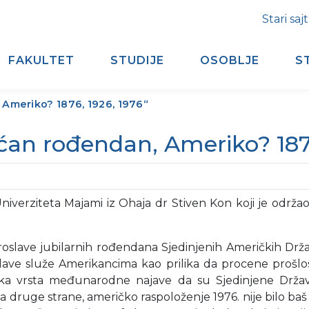
Stari sajt
FAKULTET
STUDIJE
OSOBLJE
S
 Ameriko? 1876, 1926, 1976“
ćan rođendan, Ameriko? 1876
 Univerziteta Majami iz Ohaja dr Stiven Kon koji je od
e proslave jubilarnih rođendana Sjedinjenih Američkih Drž
e služe Amerikancima kao prilika da procene prošlost,
 neka vrsta međunarodne najave da su Sjedinjene Drž
Sa druge strane, američko raspoloženje 1976. nije bilo baš 