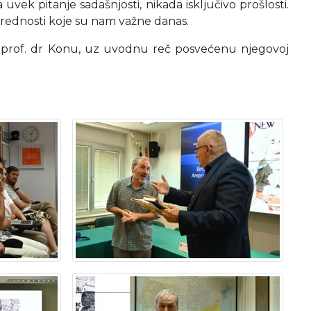
uvek pitanje sadašnjosti, nikada isključivo prošlosti.
vrednosti koje su nam važne danas.
cu prof. dr Konu, uz uvodnu reč posvećenu njegovoj