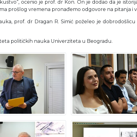
tvo“, ocenio je prof. dr Kon. On je dodao da je istorija 
pisima prošlog vremena pronađemo odgovore na pitanja i 
nauka, prof. dr Dragan R. Simić poželeo je dobrodošli
teta političkih nauka Univerziteta u Beogradu.