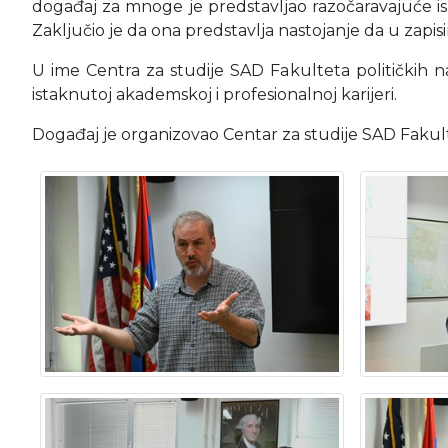
događaj za mnoge je predstavljao razočaravajuće iskus
Zaključio je da ona predstavlja nastojanje da u za
U ime Centra za studije SAD Fakulteta političkih 
istaknutoj akademskoj i profesionalnoj karijeri.
Događaj je organizovao Centar za studije SAD Fakul