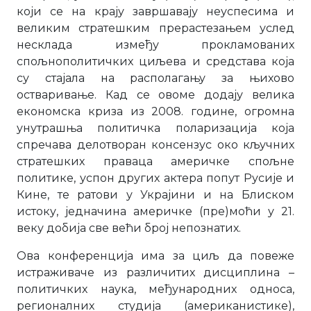
који се на крају завршавају неуспесима и
великим стратешким прерастезањем услед
несклада између прокламованих
спољнополитичких циљева и средстава која
су стајала на располагању за њихово
остваривање. Кад се овоме додају велика
економска криза из 2008. године, огромна
унутрашња политичка поларизација која
спречава делотворан консензус око кључних
стратешких праваца америчке спољне
политике, успон других актера попут Русије и
Кине, те ратови у Украјини и на Блиском
истоку, једначина америчке (пре)моћи у 21.
веку добија све већи број непознатих.
Ова конференција има за циљ да повеже
истраживаче из различитих дисциплина –
политичких наука, међународних односа,
регионалних студија (американистике),