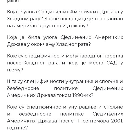
рата?
Која је улога Сједињених Америчких Држава у
Хладном рату? Какве последице је то оставило
на америчко друштво и државу?
Која је била улога Сједињених Америчких
Држава у окончању Хладног рата?
Које су специфичности међународног поретка
после Хладног рата и које је место САД у
њему?
Шта су специфичности унутрашње и спољне и
безбедносне политике Сједињених
Америчких Држава током 1990-их?
Које су специфичности унутрашње и спољне
и безбедносне политике Сједињених
Америчких Држава после 11. септембра 2001.
године?