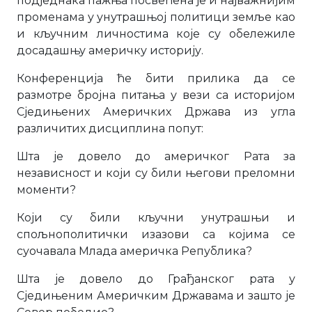
подједнака пажња посвећена је и најважнијим
променама у унутрашњој политици земље као
и кључним личностима које су обележиле
досадашњу америчку историју.
Конференција ће бити прилика да се
размотре бројна питања у вези са историјом
Сједињених Америчких Држава из угла
различитих дисциплина попут:
Шта је довело до америчког Рата за
независност и који су били његови преломни
моменти?
Који су били кључни унутрашњи и
спољнополитички изазови са којима се
суочавала Млада америчка Република?
Шта је довело до Грађанског рата у
Сједињеним Америчким Државама и зашто је