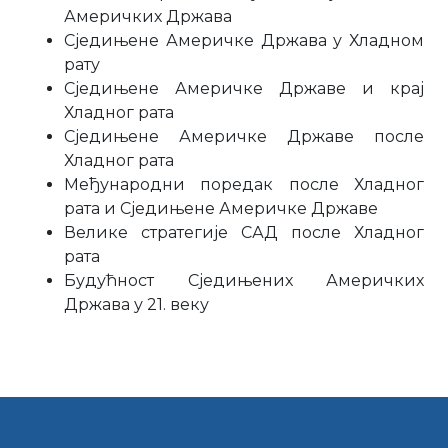
Америчких Држава
Сједињене Америчке Држава у Хладном
рату
Сједињене Америчке Државе и крај
Хладног рата
Сједињене Америчке Државе после
Хладног рата
Међународни поредак после Хладног
рата и Сједињене Америчке Државе
Велике стратегије САД после Хладног
рата
Будућност Сједињених Америчких
Држава у 21. веку