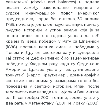
равнотежа“ (checks and balances) и поделе
власти између законодавне, извршне и
судске. Инаугурацијом првог америчког
председника, Џорџа Вашингтона, 30. априла
1789. почела је једна од најуспешнијих прича у
људској историји и успон земље која је за
нешто више од сто година успела да већ
крајем 19. века, победом у Рату са Шпанијом
(1898) постане велика сила, а победама у
Првом и Другом светском рату и суперсила.
Тај статус је дефинитивно био зацементиран
победом у Хладном рату када су Сједињене
Америчке Државе ушле у тзв. „униполарни
тренутак“ (Чарлс Краутхамер), доминирајући
светским пословима у размерама готово без
преседана у светској историји. Ипак, после
терористичких напада на Њујорк и Вашингтон
од 11. септембра 2001. године, земља улази у
два рата, у Авганистану (2001) и Ираку (2003),