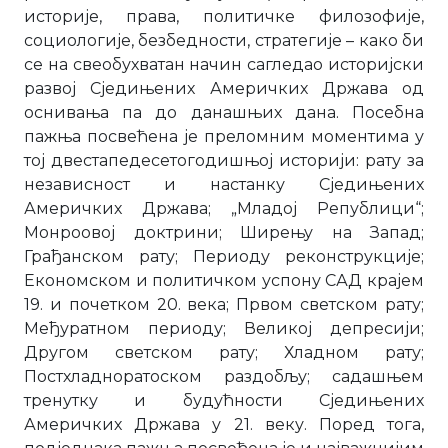
историје, права, политичке филозофије,
социологије, безбедности, стратегије – како би
се на свеобухватан начин сагледао историјски
развој Сједињених Америчких Држава од
оснивања па до данашњих дана. Посебна
пажња посвећена је преломним моментима у
тој двестапедесетогодишњој историји: рату за
независност и настанку Сједињених
Америчких Држава; „Младој Републици“;
Монроовој доктрини; Ширењу на Запад;
Грађанском рату; Периоду реконструкције;
Економском и политичком успону САД крајем
19. и почетком 20. века; Првом светском рату;
Међуратном периоду; Великој депресији;
Другом светском рату; Хладном рату;
Постхладноратоском раздобљу; садашњем
тренутку и будућности Сједињених
Америчких Држава у 21. веку. Поред тога,