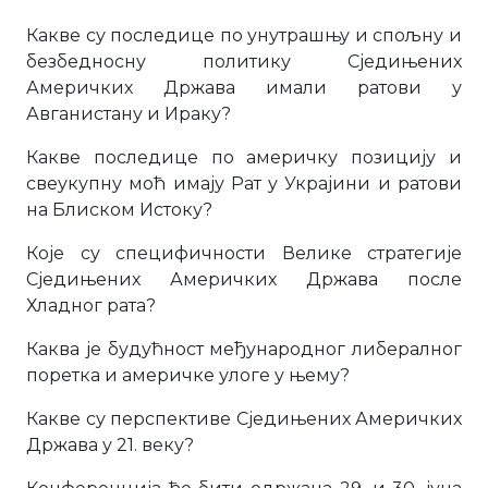
Какве су последице по унутрашњу и спољну и
безбедносну политику Сједињених
Америчких Држава имали ратови у
Авганистану и Ираку?
Какве последице по америчку позицију и
свеукупну моћ имају Рат у Украјини и ратови
на Блиском Истоку?
Које су специфичности Велике стратегије
Сједињених Америчких Држава после
Хладног рата?
Каква је будућност међународног либералног
поретка и америчке улоге у њему?
Какве су перспективе Сједињених Америчких
Држава у 21. веку?