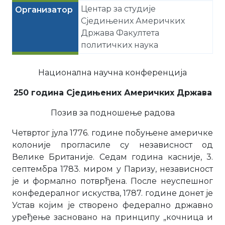
Центар за студије
Организатор
Сједињених Америчких
Држава Факултета
политичких наука
Национална научна конференција
250 година Сједињених Америчких Држава
Позив за подношење радова
Четвртог јула 1776. године побуњене америчке
колоније прогласиле су независност од
Велике Британије. Седам година касније, 3.
септембра 1783. миром у Паризу, независност
је и формално потврђена. После неуспешног
конфедералног искуства, 1787. године донет је
Устав којим је створено федерално државно
уређење засновано на принципу „кочница и