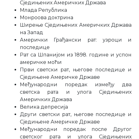
Сједињених Америчких Држава
Млада Република
Монроова доктрина
Ширење Сједињених Америчких Држава
на Запад
Амерички Грађански рат: узроци и
последице
Рат са Шпанијом из 1898. године и успон
америчке моћи
Први светски рат, његове последице и
Сједињене Америчке Државе
Међународни поредак између два
светска рата и улога Сједињених
Америчких Држава
Велика депресија
Други светски рат, његове последице и
Сједињене Америчке Државе
Међународни поредак после Другог
светског рата и улога Сједињених