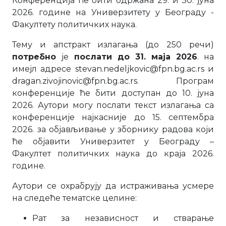
Конференција ће бити одржана 29. и 30. јуна
2026. године на Универзитету у Београду -
Факултету политичких наука.
Тему и апстракт излагања (до 250 речи)
потребно
је
послати до 31. маја 2026
. на
имејл адресе stevan.nedeljkovic@fpn.bg.ac.rs и
dragan.zivojinovic@fpn.bg.ac.rs. Програм
конференције ће бити доступан до 10. јуна
2026. Аутори могу послати текст излагања са
конференције најкасније до 15. септембра
2026. за објављивање у зборнику радова који
ће објавити Универзитет у Београду –
Факултет политичких наука до краја 2026.
године.
Аутори се охрабрују да истраживања усмере
на следеће тематске целине:
Рат за независност и стварање