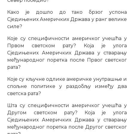
Север победио?
Како је дошло до тако брзог успона
Сједињених Америчких Држава у ранг велике
силе?
Које су специфичности америчког учешћа у
Првом светском рату? Која је улога
Сједињених Америчких Држава у стварању
међународног поретка после Првог светског
рата?
Које су кључне одлике америчке унутрашње и
спољне политике у раздобљу између два
светска рата?
Шта су специфичности америчког учешћа у
Другом светском рату? Која је улога
Сједињених Америчких Држава у стварању
међународног поретка после Другог светског