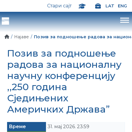
Стари сајт
LAT
ENG
Најаве
Позив за подношење радова за национа
Позив за подношење
радова за националну
научну конференцију
,,250 година
Сједињених
Америчких Држава”
Време
31. мај 2026. 23:59