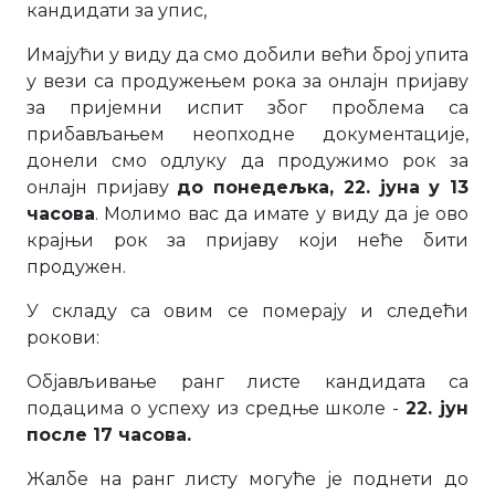
кандидати за упис,
Имајући у виду да смо добили већи број упита
у вези са продужењем рока за онлајн пријаву
за пријемни испит због проблема са
прибављањем неопходне документације,
донели смо одлуку да продужимо рок за
онлајн пријаву
до понедељка, 22. јуна у 13
часова
. Молимо вас да имате у виду да је ово
крајњи рок за пријаву који неће бити
продужен.
У складу са овим се померају и следећи
рокови:
Објављивање ранг листе кандидата са
подацима о успеху из средње школе -
22. јун
после 17 часова.
Жалбе на ранг листу могуће је поднети до