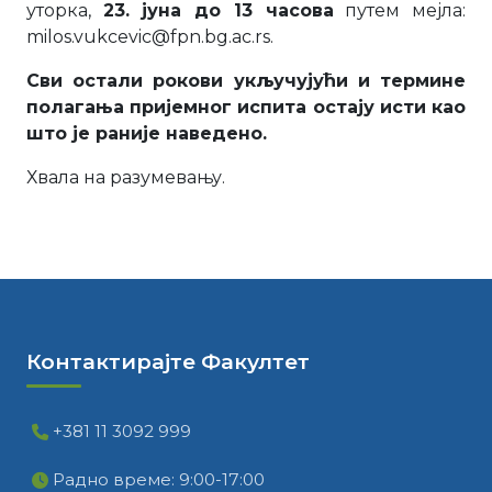
уторка,
23. јуна до 13 часова
путем мејла:
milos.vukcevic@fpn.bg.ac.rs.
Сви остали рокови укључујући и термине
полагања пријемног испита остају исти као
што је раније наведено.
Хвала на разумевању.
Контактирајте Факултет
+381 11 3092 999
Радно време: 9:00-17:00