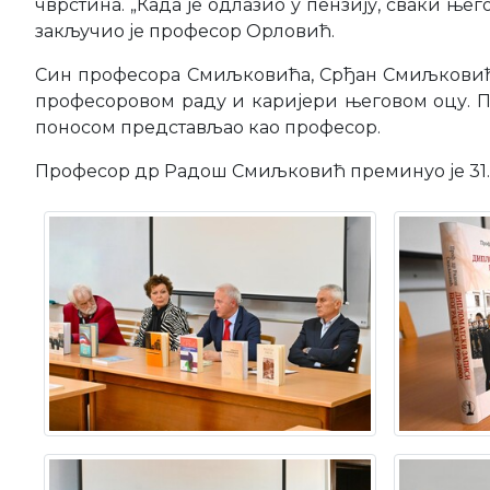
чврстина. „Када је одлазио у пензију, сваки ње
закључио је професор Орловић.
Син професора Смиљковића, Срђан Смиљковић и
професоровом раду и каријери његовом оцу. П
поносом представљао као професор.
Професор др Радош Смиљковић преминуо је 31. м