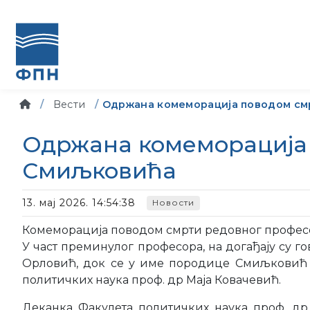
Вести
Одржана комеморација поводом см
Одржана комеморација 
Смиљковића
13. мај 2026. 14:54:38
Новости
Комеморација поводом смрти редовног професо
У част преминулог професора, на догађају су 
Орловић, док се у име породице Смиљковић 
политичких наука проф. др Маја Ковачевић.
Деканка Факулета политичких наука проф. др