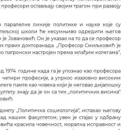
професори остављају својим трагом при развоју
 паралелне линије политике и науке које су
читељској школи ће несумњиво одредити његов
је Јовановић. Он је указао на то да се професор
них првих докторанада. „Професор Смиљковић је
био патронски настројен према млађим колегама“,
 1974. године када га је упознао као професора
и четири професије, а упркос изазовно високим
олеге памте као човека који је неговао дијалошку
ету знају да је он са тих ,,политичких висина"
ковић.
мету ,,Политичка социологија", истакао његову
ад нашим факултетом, увек је стајао у одбрану
овића красила човечност, морална исправност и