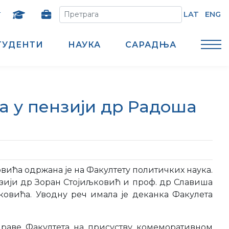
т
LAT
ENG
ТУДЕНТИ
НАУКА
САРАДЊА
 у пензији др Радоша
ћа одржана је на Факултету политичких наука.
нзији др Зоран Стојиљковић и проф. др Славиша
вића. Уводну реч имала је деканка Факулета
праве Факултета на присуству комеморативном