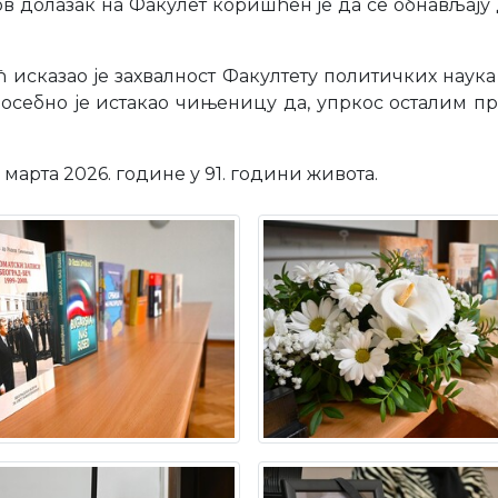
гов долазак на Факулет коришћен је да се обнављају
сказао је захвалност Факултету политичких наука 
осебно је истакао чињеницу да, упркос осталим пр
арта 2026. године у 91. години живота.