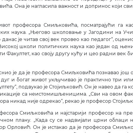
ћа. Она је нагласила важност и допринос који сви 
вот професора Смиљковића, посматрајући га као
чких наука. „Његово школовање у Јагодини на У
нас је читав свој век провео као педагог“, оценио 
ј Високој школи политичких наука као један од ње
и Факултет, као своју другу кућу и цео радни век 
нио је да је професора Смиљковића познавао још од
дуг и богат живот укључивао је практично три ил
ету“, подвукао је Стојиљковић. Он је навео да га к
никације са неистомишљеницима. „Сви на овом факулт
ора никад није одрекао“, рекао је професор Стојиљ
фесора Смиљковића и најстарији професор на пред
ичном плану. „Када су се надвијали црни облаци н
есор Орловић. Он је истакао да је професора Смиљк