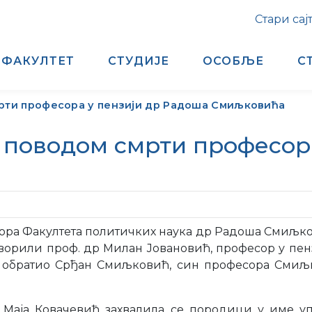
Стари сај
ФАКУЛТЕТ
СТУДИЈЕ
ОСОБЉЕ
С
рти професора у пензији др Радоша Смиљковића
поводом смрти професора
ра Факултета политичких наука др Радоша Смиљкови
говорили проф. др Милан Јовановић, професор у пе
обратио Срђан Смиљковић, син професора Смиљко
 Маја Ковачевић захвалила се породици у име у