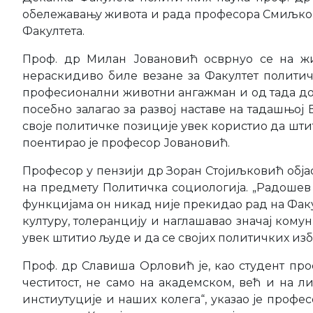
обележавању живота и рада професора Смиљкови
Факултета.
Проф. др Милан Јовановић осврнуо се на жи
нераскидиво биле везане за Факултет полити
професионални животни ангажман и од тада до да
посебно залагао за развој наставе на тадашњо
своје политичке позиције увек користио да штит
поентирао је професор Јовановић.
Професор у пензији др Зоран Стојиљковић објас
на предмету Политичка социологија. „Радошев 
функцијама он никад није прекидао рад на Факулт
културу, толеранцију и наглашавао значај кому
увек штитио људе и да се својих политичких изб
Проф. др Славиша Орловић је, као студент про
честитост, не само на академском, већ и на л
инстиутуције и наших колега“, указао је проф