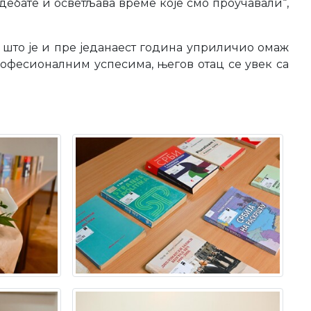
 дебате и осветљава време које смо проучавали“,
што је и пре једанаест година уприличио омаж
офесионалним успесима, његов отац се увек са