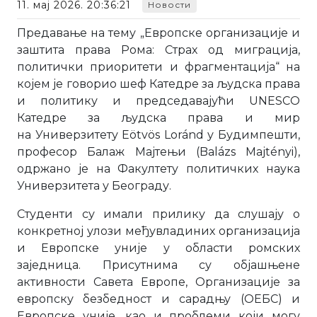
11. мај 2026. 20:36:21
Новости
Предавање на тему „Европске организације и
заштита права Рома: Страх од миграцијa,
политички приоритети и фрагментација“ на
којем је говорио шеф Катедре за људска права
и политику и председавајући UNESCО
Катедре за људска права и мир
на Универзитету Eötvös Loránd у Будимпешти,
професор Балаж Мајтењи (Balázs Majtényi),
одржано је на Факултету политичких наука
Универзитета у Београду.
Студенти су имали прилику да слушају о
конкретној улози међувладиних организација
и Европске уније у области ромских
заједница. Присутнима су објашњене
активности Савета Европе, Организације за
европску безбедност и сарадњу (ОЕБС) и
Европске уније, као и проблеми који могу