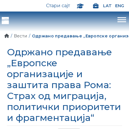
Стари сајт
LAT
ENG
Вести
Одржано предавање „Европске организац
Одржано предавање
„Европске
организације и
заштита права Рома:
Страх од миграцијa,
политички приоритети
и фрагментација“