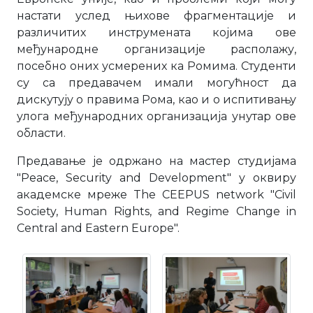
настати услед њихове фрагментације и
различитих инструмената којима ове
међународне организације располажу,
посебно оних усмерених ка Ромима. Студенти
су са предавачем имали могућност да
дискутују о правима Рома, као и о испитивању
улога међународних организација унутар ове
области.
Предавање је одржано на мастер студијама
"Peace, Security and Development" у оквиру
академске мреже The CEEPUS network "Civil
Society, Human Rights, and Regime Change in
Central and Eastern Europe".