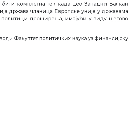
а бити комплетна тек када цео Западни Балкан
ија држава чланица Европске уније у државама
 о политици проширења, имајући у виду његово
води Факултет политичких наука уз финансијску