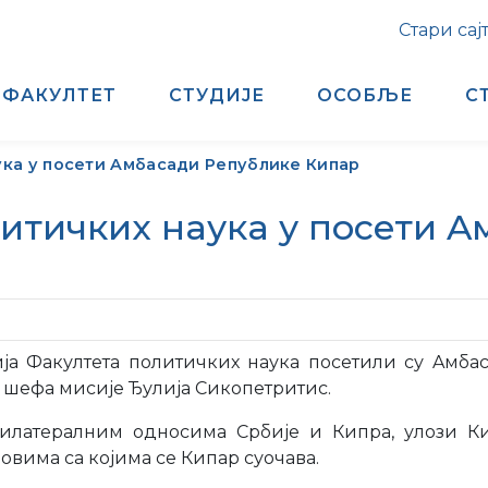
Стари сај
ФАКУЛТЕТ
СТУДИЈЕ
ОСОБЉЕ
С
ука у посети Aмбасади Републике Кипар
итичких наука у посети 
ја Факултета политичких наука посетили су Aмба
 шефа мисије Ђулија Сикопетритис.
билатералним односима Србије и Кипра, улози К
вима са којима се Кипар суочава.