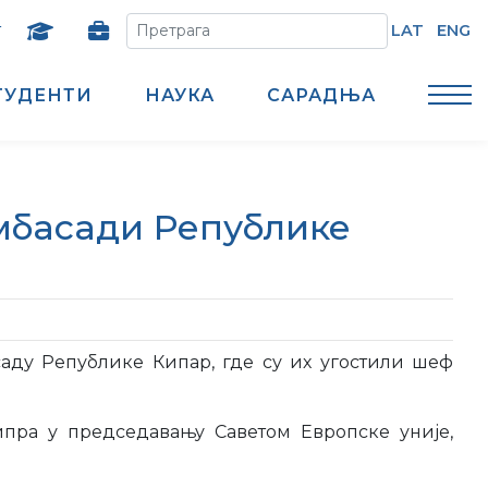
т
LAT
ENG
ТУДЕНТИ
НАУКА
САРАДЊА
Aмбасади Републике
саду Републике Кипар, где су их угостили шеф
ипра у председавању Саветом Европске уније,