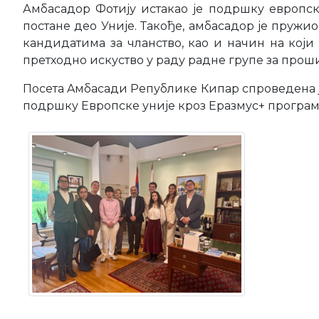
Амбасадор Фотију истакао је подршку европск
постане део Уније. Такође, амбасадор је пру
кандидатима за чланство, као и начин на кој
претходно искуство у раду радне групе за прош
Посета Aмбасади Републике Кипар спроведена 
подршку Европске уније кроз Еразмус+ програм