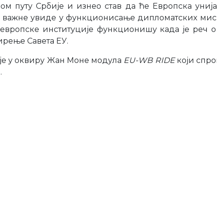
ом путу Србије и изнео став да ће Европска униј
жио важне увиде у функционисање дипломатских мис
и европске институције функционишу када је реч
ирење Савета ЕУ.
је у оквиру Жан Моне модула
EU-WB RIDE
који спро
.