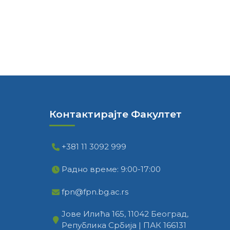
Контактирајте Факултет
+381 11 3092 999
Радно време: 9:00-17:00
fpn@fpn.bg.ac.rs
Јове Илића 165, 11042 Београд,
Република Србија | ПАК 166131