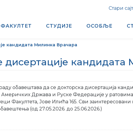
Стари сај
ФАКУЛТЕТ
СТУДИЈЕ
ОСОБЉЕ
С
ије кандидата Милинка Врачара
ке дисертације кандидата
граду обавештава да се докторска дисертација кан
х Америчких Држава и Руске Федерације у ратовима
ци Факултета, Јове Илића 165. Сви заинтересовани м
бавештења (од 27.05.2026. до 25.06.2026.)