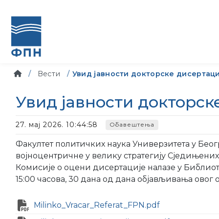
Вести
Увид јавности докторске дисертац
Увид јавности докторс
27. мај 2026. 10:44:58
Обавештења
Факултет политичких наука Универзитета у Бео
војноцентричне у велику стратегију Сједињени
Комисије о оцени дисертације налазе у Библиоте
15:00 часова, 30 дана од дана објављивања овог о
Milinko_Vracar_Referat_FPN.pdf