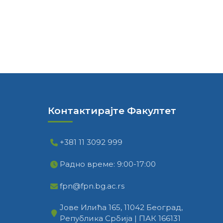
Контактирајте Факултет
+381 11 3092 999
Радно време: 9:00-17:00
fpn@fpn.bg.ac.rs
Јове Илића 165, 11042 Београд,
Република Србија | ПАК 166131