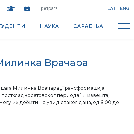
т
LAT
ENG
ТУДЕНТИ
НАУКА
САРАДЊА
 Милинка Врачара
дидата Милинка Врачара „Трансформација
 постхладноратовског периода“ и извештај
огу их добити на увид сваког дана, од 9:00 до