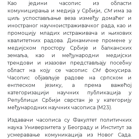
Као једини часопис из области
комуницирања и медија у Србији,
CM
има за
циљ успостављање веза између домаћег и
иностраног научноистраживачког рада, као и
промоцију младих истраживача и њихових
квалитетних радова. Динамичне промене у
медијском простору Србије и балканских
земаља, као и међународни медијски
трендови и изазови представљају посебну
област на коју се часопис
CM
фокусира.
Часопис објављује радове на српском и
енглеском језику, а према важећој
категоризацији научних публикација у
Републици Србији сврстан је у категорију
међународних научних часописа (М23).
Издавачи часописа су Факултет политичких
наука Универзитета у Београду и Институт за
усмеравање комуникација из Новог Сада.