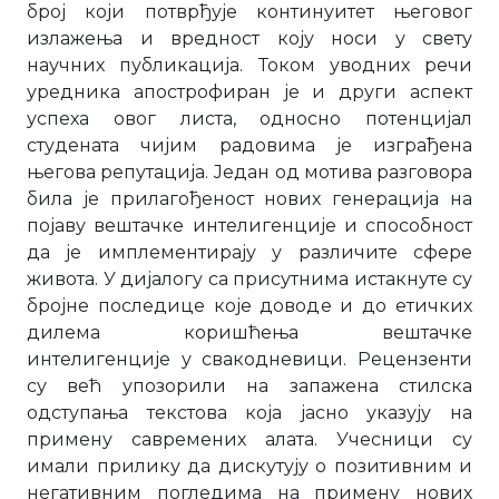
број који потврђује континуитет његовог
излажења и вредност коју носи у свету
научних публикација. Током уводних речи
уредника апострофиран је и други аспект
успеха овог листа, односно потенцијал
студената чијим радовима је изграђена
његова репутација. Један од мотива разговора
била је прилагођеност нових генерација на
појаву вештачке интелигенције и способност
да је имплементирају у различите сфере
живота. У дијалогу са присутнима истакнуте су
бројне последице које доводе и до етичких
дилема коришћења вештачке
интелигенције у свакодневици. Рецензенти
су већ упозорили на запажена стилска
одступања текстова која јасно указују на
примену савремених алата. Учесници су
имали прилику да дискутују о позитивним и
негативним погледима на примену нових