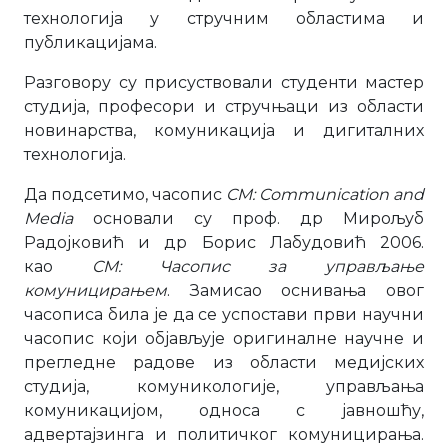
технологија у стручним областима и
публикацијама.
Разговору су присуствовали студенти мастер
студија, професори и стручњаци из области
новинарства, комуникација и дигиталних
технологија.
Да подсетимо, часопис
CM: Communication and
Media
основали су проф. др Мирољуб
Радојковић и др Борис Лабудовић 2006.
као
CM: Часопис за управљање
комуницирањем
. Замисао оснивања овог
часописа била је да се успостави први научни
часопис који објављује оригиналне научне и
прегледне радове из области медијских
студија, комуникологије, управљања
комуникацијом, односа с јавношћу,
адвертајзинга и политичког комуницирања.