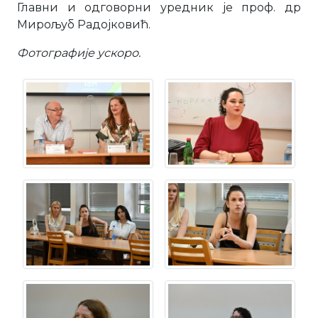
Главни и одговорни уредник је проф. др
Мирољуб Радојковић.
Фотографије ускоро.