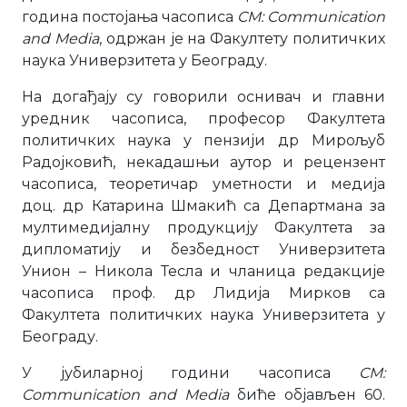
година постојања часописа
CM: Communication
and Media
, одржан је на Факултету политичких
наука Универзитета у Београду.
На догађају су говорили оснивач и главни
уредник часописа, професор Факултета
политичких наука у пензији др Мирољуб
Радојковић, некадашњи аутор и рецензент
часописа, теоретичар уметности и медија
доц. др Катарина Шмакић са Департмана за
мултимедијалну продукцију Факултета за
дипломатију и безбедност Универзитета
Унион – Никола Тесла и чланица редакције
часописа проф. др Лидија Мирков са
Факултета политичких наука Универзитета у
Београду.
У јубиларној години часописа
CM:
Communication and Media
биће објављен 60.