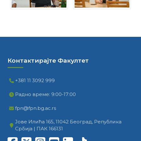
Контактирајте Факултет
+381 11 3092 999
Радно време: 9:00-17:00
fpn@fpn.bg.ac.rs
Јове Илића 165, 11042 Београд, Република
Србија | ПАК 166131