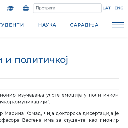
т
LAT
ENG
ТУДЕНТИ
НАУКА
САРАДЊА
 и политичкој
пионир изучавања улоге емоција у политичком
ичкој комуникацији“.
р Марина Комад, чија докторска дисертација је
офесора Вестена има за студенте, као пионир