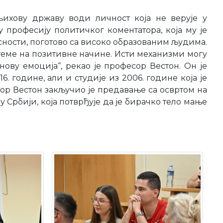
ихову државу води личност која не верује у
професију политичког коментатора, која му је
ности, поготово са високо образованим људима.
теме на позитивне начине. Исти механизми могу
ову емоција“, рекао је професор Вестон. Он је
 године, али и студије из 2006. године која је
р Вестон закључио је предавање са освртом на
 Србији, која потврђује да је бирачко тело мање