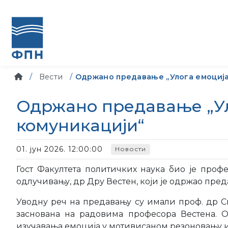
Вести
Одржано предавање „Улога емоција
Одржано предавање „Ул
комуникацији“
01. јун 2026. 12:00:00
Новости
Гост Факултета политичких наука био је про
одлучивању, др Дру Вестен, који је одржао пред
Уводну реч на предавању су имали проф. др Си
заснована на радовима професора Вестена. О
изучавања емоција у мотивисаном резоновању 