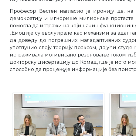
Професор Вестен нагласио је иронију да, н
демократију и игнорише милионске протесте ш
помогла да истражи на који начин функционишу
„Емоције су еволуирале као механзми за адапт
да доведу до погрешних, маладаптивних судова
употпунио своју теорију праксом, дајући студе
истраживала мотивисано резоновање током изб
докторску дисертацију др Комад, где је исто мо
способно да процењује информације без прист