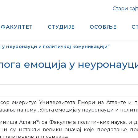
Стари сај
ФАКУЛТЕТ
СТУДИЈЕ
ОСОБЉЕ
С
 у неуронауци и политичкој комуникацији“
ога емоција у неуронауци
фесор емеритус Универзитета Емори из Атланте и 
авање на тему „Улога емоција у неуронауци и полит
ниша Атлагић са Факултета политичких наука, и д
ни су истакли велики значај које предавање пр
и политичком одлучивању.