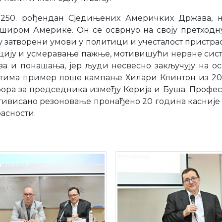
а 250. рођендан Сједињених Америчких Држава, њ
иром Америке. Он се осврнуо на своју претходну 
 затворени умови у политици и учесталост пристрас
ацију и усмеравање пажње, мотивишући нервне сис
 и понашања, јер људи несвесно закључују на осн
нтима пример лоше кампање Хилари Клинтон из 2016.
ора за председника између Керија и Буша. Професо
тивисано резоновање пронађено 20 година касније у
расности.