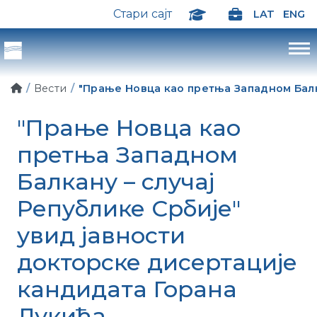
Стари сајт
LAT
ENG
Вести
"Прање Новца као претња Западном Балк
"Прање Новца као
претња Западном
Балкану – случај
Републике Србије"
увид јавности
докторске дисертације
кандидата Горана
Лукића