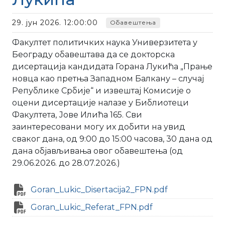
29. јун 2026. 12:00:00
Обавештења
Факултет политичких наука Универзитета у
Београду обавештава да се докторска
дисертација кандидата Горана Лукића „Прање
новца као претња Западном Балкану – случај
Републике Србије“ и извештај Комисије о
оцени дисертације налазе у Библиотеци
Факултета, Јове Илића 165. Сви
заинтересовани могу их добити на увид
сваког дана, од 9:00 до 15:00 часова, 30 дана од
дана објављивања овог обавештења (од
29.06.2026. до 28.07.2026.)
Goran_Lukic_Disertacija2_FPN.pdf
Goran_Lukic_Referat_FPN.pdf