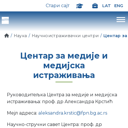
Стари сајт
LAT
ENG
Наука
Научноистраживачки центри
Центар за
Центар за медије и
медијска
истраживања
Руководитељка Центра за медије и медијска
истраживања: проф. др Александра Крстић
Мејл адреса:
aleksandra.krstic@fpn.bg.ac.rs
Научно-стручни савет Центра: проф. др