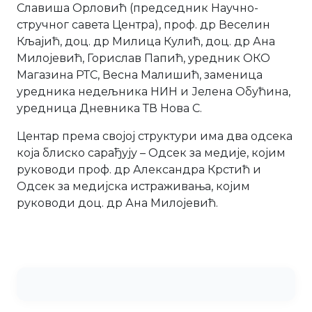
Славиша Орловић (председник Научно-
стручног савета Центра), проф. др Веселин
Кљајић, доц. др Милица Кулић, доц. др Ана
Милојевић, Горислав Папић, уредник ОКО
Магазина РТС, Весна Малишић, заменица
уредника недељника НИН и Јелена Обућина,
уредница Дневника ТВ Нова С.
Центар према својој структури има два одсека
која блиско сарађују – Одсек за медије, којим
руководи проф. др Александра Крстић и
Одсек за медијска истраживања, којим
руководи доц. др Ана Милојевић.