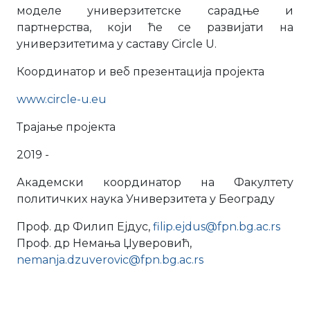
моделе универзитетске сарадње и
партнерства, који ће се развијати на
универзитетима у саставу Circle U.
Координатор и веб презентација пројекта
www.circle-u.eu
Трајање пројекта
2019 -
Академски координатор на Факултету
политичких наука Универзитета у Београду
Проф. др Филип Ејдус,
filip.ejdus@fpn.bg.ac.rs
Проф. др Немања Џуверовић,
nemanja.dzuverovic@fpn.bg.ac.rs