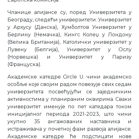
Чланице алијансе су, поред Универзитета у
Београду, следећи универзитети: Универзитет
у Архусу (Данска), Хумболтов Универзитет у
Берлину (Немачка), Кингс Колеџ у Лондону
(Велика Британија), Католички универзитет у
Лувену (Белгија), Универзитет у Ослу
(Норвешка) и Универзитет у Паризу
(Француска).
Академске катедре Circle U. чини академско
особље које својим радом повезује свих седам
универзитета посвећујући се заједничким
активностима у планираним оквирима. Сваки
универзитет именује по пет катедара током
иницијалног периода 2021-2023, што чини
укупно 35 ангажованих наставника и
истраживача у почетној фази развоја алијансе.
Академске катедре ће подстицати нове