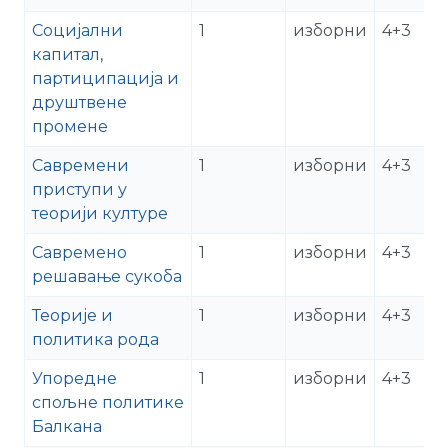
Социјални
1
изборни
4+3
капитал,
партиципација и
друштвене
промене
Савремени
1
изборни
4+3
приступи у
теорији културе
Савремено
1
изборни
4+3
решавање сукоба
Теорије и
1
изборни
4+3
политика рода
Упоредне
1
изборни
4+3
спољне политике
Балкана