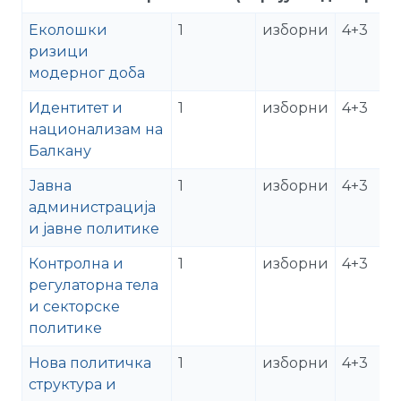
Еколошки
1
изборни
4+3
ризици
модерног доба
Идентитет и
1
изборни
4+3
национализам на
Балкану
Јавна
1
изборни
4+3
администрација
и јавне политике
Контролна и
1
изборни
4+3
регулаторна тела
и секторске
политике
Нова политичка
1
изборни
4+3
структура и