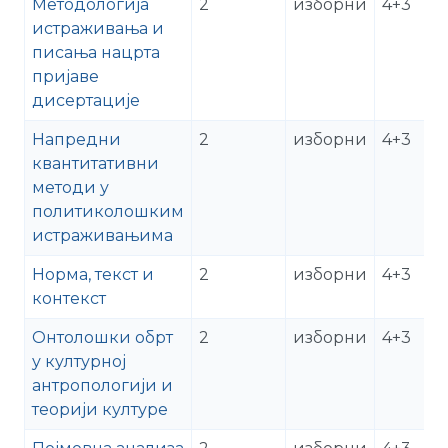
Методологија
2
изборни
4+3
истраживања и
писања нацрта
пријаве
дисертације
Напредни
2
изборни
4+3
квантитативни
методи у
политиколошким
истраживањима
Норма, текст и
2
изборни
4+3
контекст
Онтолошки обрт
2
изборни
4+3
у културној
антропологији и
теорији културе