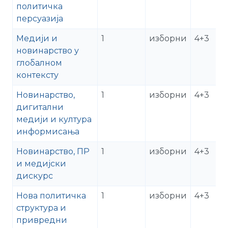
политичка
персуазија
Медији и
1
изборни
4+3
новинарство у
глобалном
контексту
Новинарство,
1
изборни
4+3
дигитални
медији и култура
информисања
Новинарство, ПР
1
изборни
4+3
и медијски
дискурс
Нова политичка
1
изборни
4+3
структура и
привредни