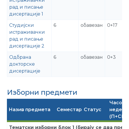
истраживачки
рад и писање
дисертације 1
Студијски
6
обавезан
0+17
истраживачки
рад и писање
дисертације 2
Одбрана
6
обавезан
0+3
докторске
дисертације
Изборни предмети
Часова
Назив предмета
Семестар
Статус
недељ
(П+СИР
Тематски изборни блок 1 (бирају се два пред