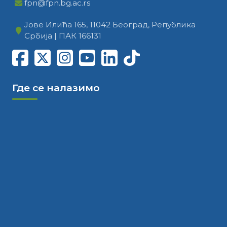
fpn@fpn.bg.ac.rs
Јове Илића 165, 11042 Београд, Република
Србија | ПАК 166131
Где се налазимо