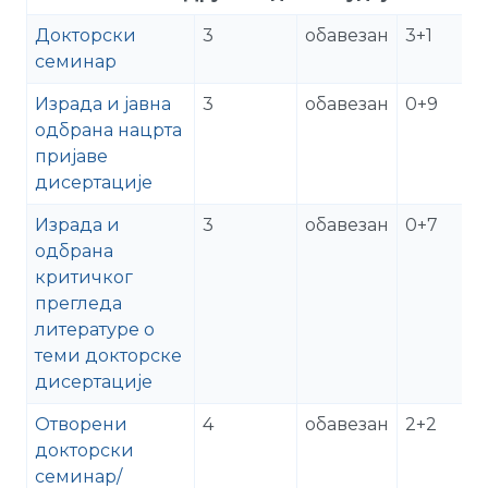
Докторски
3
обавезан
3+1
семинар
Израда и јавна
3
обавезан
0+9
одбрана нацрта
пријаве
дисертације
Израда и
3
обавезан
0+7
одбрана
критичког
прегледа
литературе о
теми докторске
дисертације
Отворени
4
обавезан
2+2
докторски
семинар/