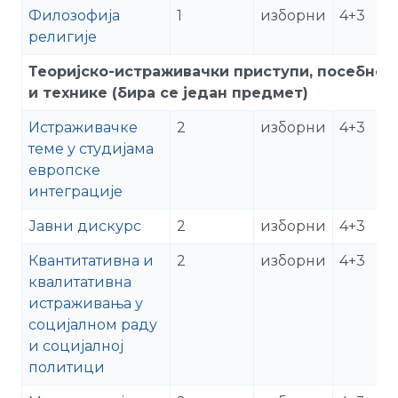
Филозофија
1
изборни
4+3
религије
Теоријско-истраживачки приступи, посебне 
и технике (бира се један предмет)
Истраживачке
2
изборни
4+3
теме у студијама
европске
интеграције
Јавни дискурс
2
изборни
4+3
Квантитативна и
2
изборни
4+3
квалитативна
истраживања у
социјалном раду
и социјалној
политици