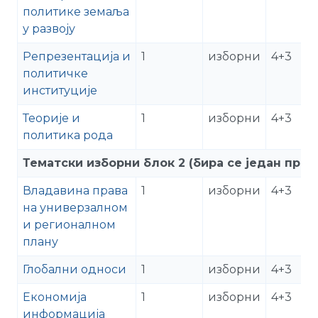
политике земаља
у развоју
Репрезентација и
1
изборни
4+3
политичке
институције
Теорије и
1
изборни
4+3
политика рода
Тематски изборни блок 2 (бира се један пре
Владавина права
1
изборни
4+3
на универзалном
и регионалном
плану
Глобални односи
1
изборни
4+3
Економија
1
изборни
4+3
информација