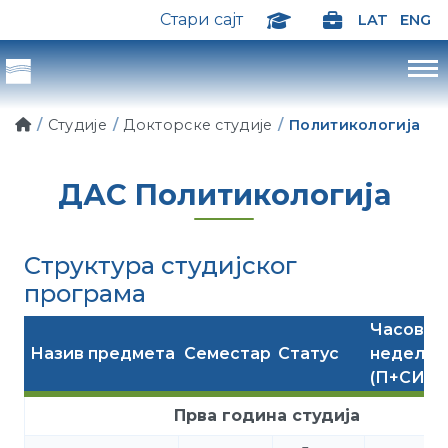
Стари сајт
LAT
ENG
Студије
Докторске студије
Политикологија
ДАС Политикологија
Структура студијског
програма
Часова
Назив предмета
Семестар
Статус
недељн
(П+СИР)
Прва година студија