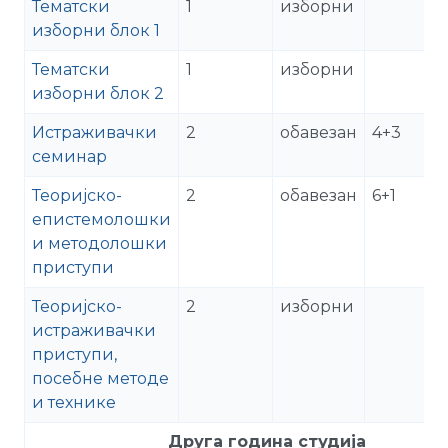
Тематски
1
изборни
изборни блок 1
Тематски
1
изборни
изборни блок 2
Истраживачки
2
обавезан
4+3
семинар
Теоријско-
2
обавезан
6+1
епистемолошки
и методолошки
приступи
Теоријско-
2
изборни
истраживачки
приступи,
посебне методе
и технике
Друга година студија