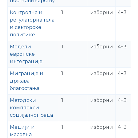
постновинарству
Контролна и
1
изборни
4+3
регулаторна тела
и секторске
политике
Модели
1
изборни
4+3
европске
интеграције
Миграције и
1
изборни
4+3
држава
благостања
Методски
1
изборни
4+3
комплекси
социјалног рада
Медији и
1
изборни
4+3
масовна