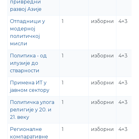
привредни
развој Азије
Отпадници у
1
изборни
4+3
модерној
политичкој
мисли
Политика - од
1
изборни
4+3
илузије до
стварности
Примена ИТ у
1
изборни
4+3
јавном сектору
Политичка улога
1
изборни
4+3
религије у 20. и
21. веку
Регионалне
1
изборни
4+3
компаративне