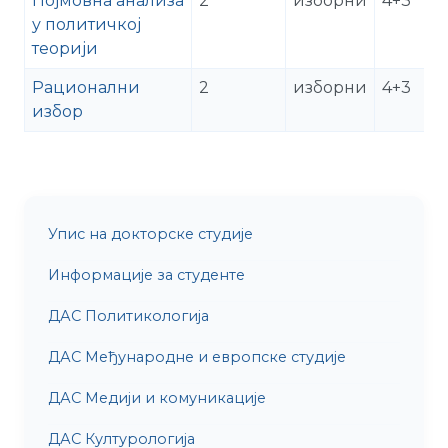
Појмовна анализа
2
изборни
4+3
у политичкој
теорији
Рационални
2
изборни
4+3
избор
Упис на докторске студије
Информације за студенте
ДАС Политикологија
ДАС Међународне и европске студије
ДАС Медији и комуникације
ДАС Културологија