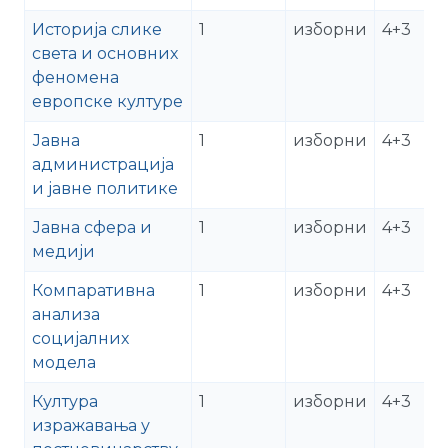
Историја слике
1
изборни
4+3
света и основних
феномена
европске културе
Јавна
1
изборни
4+3
администрација
и јавне политике
Јавна сфера и
1
изборни
4+3
медији
Компаративна
1
изборни
4+3
анализа
социјалних
модела
Култура
1
изборни
4+3
изражавања у