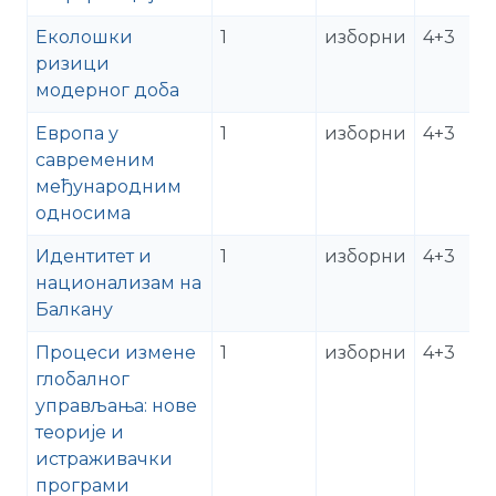
Еколошки
1
изборни
4+3
ризици
модерног доба
Европа у
1
изборни
4+3
савременим
међународним
односима
Идентитет и
1
изборни
4+3
национализам на
Балкану
Процеси измене
1
изборни
4+3
глобалног
управљања: нове
теорије и
истраживачки
програми