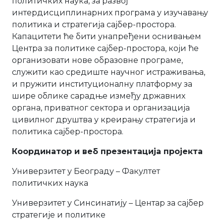
политичких наука, за развој
интердисциплинарних програма у изучавању
политика и стратегија сајбер-простора.
Капацитети ће бити унапређени оснивањем
Центра за политике сајбер-простора, који ће
организовати нове образовне програме,
служити као средиште научног истраживања,
и пружити институционалну платформу за
шире облике сарадње између државних
органа, приватног сектора и организација
цивилног друштва у креирању стратегија и
политика сајбер-простора.
Координатор и веб презентација пројекта
Универзитет у Београду – Факултет
политичких наука
Универзитет у Синсинатију – Центар за сајбер
стратегије и политике