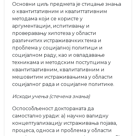
Основни циљ предмета је стицање знања
о квантитативним и квалиттативним
методама који се користе у
аргументацији, испитивању и
проверавању хипотеза у области
различитих истраживачких тема и
проблема у социјалној политици и
социјалном раду, као и овладавање
техникамa и методским поступцима у
квантитаативним, квалитативним и
мешовитим истраживањима у области
социјалног рада и социјалне политике.
Исходи учења (стечена знања)
Оспособљеност доктораната да
самостално уради: а) научно валидну
концептуализацију истраживања појава,
процеса, односа и проблема у области