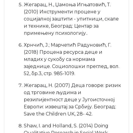
Жегарац, Н., Џамоња Игњатовић, Т.
(2010) Инструменти процене у
социјалној заштити - упитници, скале
и технике, Београд: Центар за
примењену психологију..
Хрнчић, Ј.; Марчетић Радуновић, Г.
(2018) Процена ресурса деце и
младих у сукобу са нормама
заједнице. Социолошки преглед, вол.
52, бр.3, стр. 985-1019.
Жегарац, Н. (2007) Деца говоре: ризик
од трговине људима и
резилијентност деце у Југоисточној
Европи: извештај за Србију. Београд:
Save the Children UK, 28- 42.
Shaw, I. and Holland, S. (2014) Doing
Qualitative Research in Social Work.