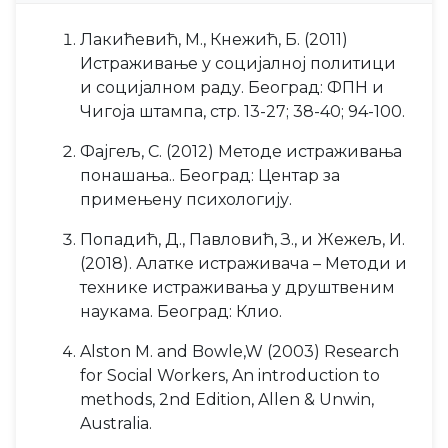
Лакићевић, М., Кнежић, Б. (2011)
Истраживање у социјалној политици
и социјалном раду. Београд: ФПН и
Чигоја штампа, стр. 13-27; 38-40; 94-100.
Фајгељ, С. (2012) Методе истраживања
понашања.. Београд: Центар за
примењену психологију.
Попадић, Д., Павловић, З., и Жежељ, И.
(2018). Алатке истраживача – Методи и
технике истраживања у друштвеним
наукама. Београд: Клио.
Alston M. and Bowle,W (2003) Research
for Social Workers, An introduction to
methods, 2nd Edition, Allen & Unwin,
Australia.