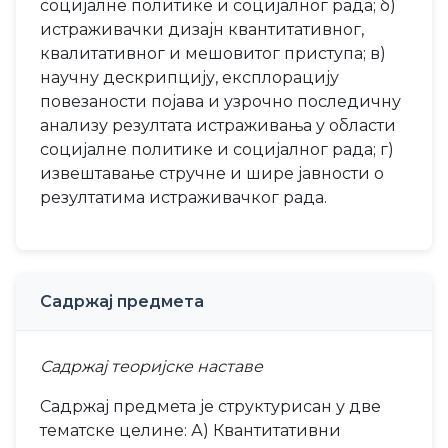
социјалне политике и социјалног рада; б)
истраживачки дизајн квантитативног,
квалитативног и мешовитог приступа; в)
научну дескрипцију, експлорацију
повезаности појава и узрочно последичну
анализу резултата истраживања у области
социјалне политике и социјалног рада; г)
извештавање стручне и шире јавности о
резултатима истраживачког рада.
Садржај предмета
Садржај теоријске наставе
Садржај предмета је структурисан у две
тематске целине: А) Квантитативни