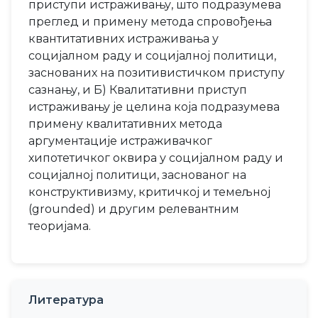
приступи истраживању, што подразумева
преглед и примену метода спровођења
квантитативних истраживања у
социјалном раду и социјалној политици,
заснованих на позитивистичком приступу
сазнању, и Б) Квалитативни приступ
истраживању је целина која подразумева
примену квалитативних метода
аргументације истраживачког
хипотетичког оквира у социјалном раду и
социјалној политици, заснованог на
конструктивизму, критичкој и темељној
(grounded) и другим релевантним
теоријама.
Литература