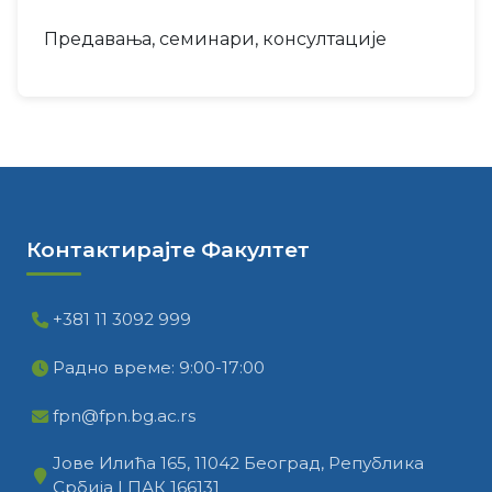
Предавања, семинари, консултације
Контактирајте Факултет
+381 11 3092 999
Радно време: 9:00-17:00
fpn@fpn.bg.ac.rs
Јове Илића 165, 11042 Београд, Република
Србија | ПАК 166131