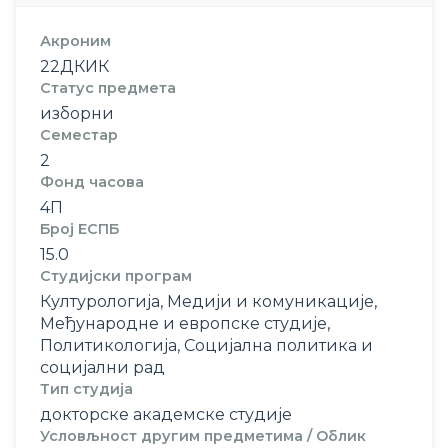
Акроним
22ДКИК
Статус предмета
изборни
Семестар
2
Фонд часова
4П
Број ЕСПБ
15.0
Студијски програм
Културологија, Медији и комуникације,
Међународне и европске студије,
Политикологија, Социјална политика и
социјални рад
Тип студија
докторске академске студије
Условљност другим предметима / Облик