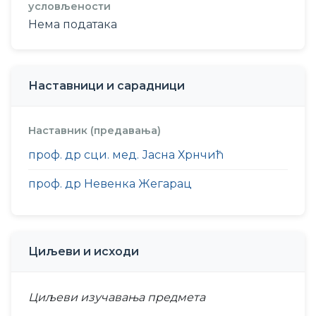
условљености
Нема података
Наставници и сарадници
Наставник (предавања)
проф. др сци. мед. Јасна Хрнчић
проф. др Невенка Жегарац
Циљеви и исходи
Циљеви изучавања предмета