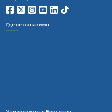
Где се налазимо
Универзитет у Београду