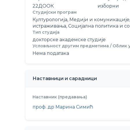
22ДООК
изборни
Студијски програм
Културологија, Медији и комуникациј
истраживања, Социјална политика и с
Тип студија
докторске академске студије
Условљност другим предметима / Облик
Нема података
Наставници и сарадници
Наставник (предавања)
проф. др Марина Симић