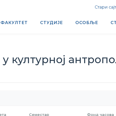
Стари сај
ФАКУЛТЕТ
СТУДИЈЕ
ОСОБЉЕ
С
у културној антропо
ета
Семестар
Фонд часова