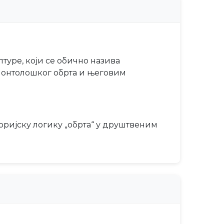
туре, који се обично назива
 онтолошког обрта и његовим
оријску логику „обрта“ у друштвеним