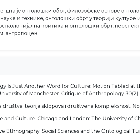
ме: шта је онтолошки обрт, филозофске основе онтол
науке и технике, онтолошки обрт у теорији културе 
постколонијална критика и онтолошки обрт, перспек
м, антропоцен.
ology Is Just Another Word for Culture: Motion Tabled at
niversity of Manchester. Critique of Anthropology 30(2)
a društva: teorija sklopova i društvena kompleksnost. No
re and Culture. Chicago and London: The University of C
active Ethnography: Social Sciences and the Ontological