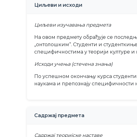
Циљеви и исходи
Циљеви изучавања предмета
На овом предмету обрађује се последњи
„онтолошким“. Студенти и студенткиње
специфичностима у теорији културе и 
Исходи учења (стечена знања)
По успешном окончању курса студенти 
наукама и препознају специфичности н
Садржај предмета
Садржај теоријске наставе