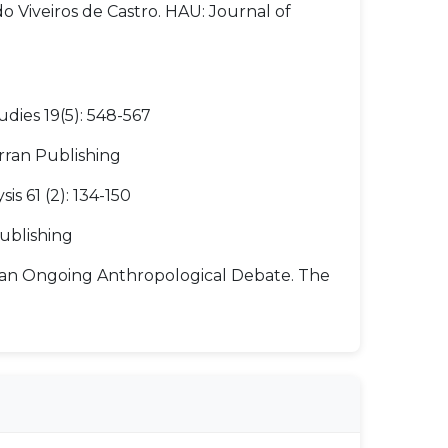
do Viveiros de Castro. HAU: Journal of
udies 19(5): 548-567
erran Publishing
s 61 (2): 134-150
Publishing
n an Ongoing Anthropological Debate. The