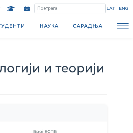
т
LAT
ENG
ТУДЕНТИ
НАУКА
САРАДЊА
логији и теорији
Број ЕСПБ