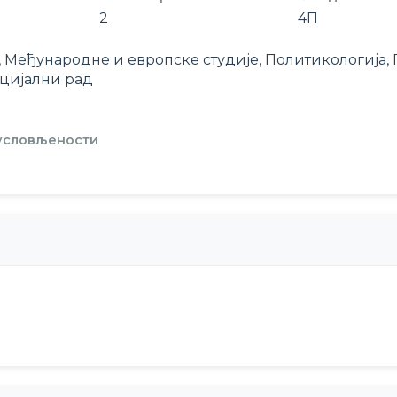
2
4П
е, Међународне и европске студије, Политикологиј
оцијални рад
 условљености