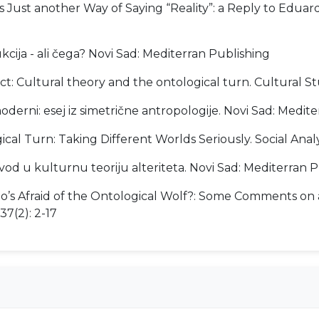
 is Just another Way of Saying “Reality”: a Reply to Eduar
kcija - ali čega? Novi Sad: Mediterran Publishing
t: Cultural theory and the ontological turn. Cultural St
moderni: esej iz simetrične antropologije. Novi Sad: Medit
al Turn: Taking Different Worlds Seriously. Social Analysi
uvod u kulturnu teoriju alteriteta. Novi Sad: Mediterran 
Who’s Afraid of the Ontological Wolf?: Some Comments o
7(2): 2-17