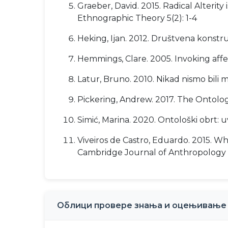
Graeber, David. 2015. Radical Alterity
Ethnographic Theory 5(2): 1-4
Heking, Ijan. 2012. Društvena konstru
Hemmings, Clare. 2005. Invoking affec
Latur, Bruno. 2010. Nikad nismo bili 
Pickering, Andrew. 2017. The Ontologic
Simić, Marina. 2020. Ontološki obrt: 
Viveiros de Castro, Eduardo. 2015. 
Cambridge Journal of Anthropology 3
Облици провере знања и оцењивање