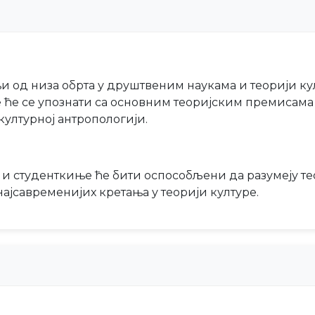
 од низа обрта у друштвеним наукама и теорији кул
 ће се упознати са основним теоријским премисама
културној антропологији.
и студенткиње ће бити оспособљени да разумеју те
ајсавременијих кретања у теорији културе.