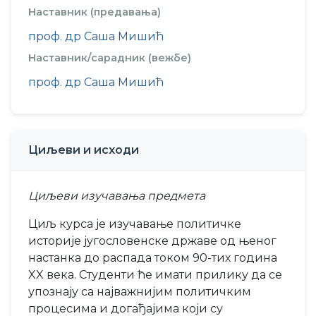
Наставник (предавања)
проф. др Саша Мишић
Наставник/сарадник (вежбе)
проф. др Саша Мишић
Циљеви и исходи
Циљеви изучавања предмета
Циљ курса је изучавање политичке
историје југословенске државе од њеног
настанка до распада током 90-тих година
XX века. Студенти ће имати прилику да се
упознају са најважнијим политичким
процесима и догађајима који су