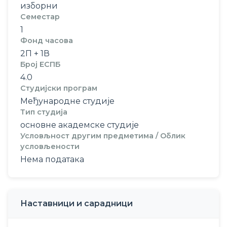
изборни
Семестар
1
Фонд часова
2П + 1В
Број ЕСПБ
4.0
Студијски програм
Међународне студије
Тип студија
основне академске студије
Условљност другим предметима / Облик
условљености
Нема података
Наставници и сарадници