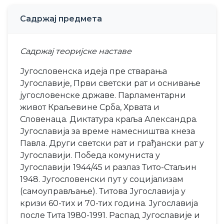
Садржај предмета
Садржај теоријске наставе
Југословенска идеја пре стварања
Југославије, Први светски рат и оснивање
југословенске државе. Парламентарни
живот Краљевине Срба, Хрвата и
Словенаца. Диктатура краља Александра.
Југославија за време намесништва кнеза
Павла. Други светски рат и грађански рат у
Југославији. Победа комуниста у
Југослaвији 1944/45 и разлаз Тито-Стаљин
1948. Југословенски пут у социјализам
(самоуправљање). Титова Југославија у
кризи 60-тих и 70-тих година. Југославија
после Тита 1980-1991. Распад Југославије и