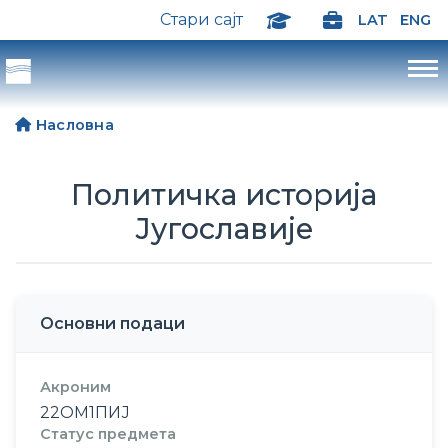
Стари сајт
LAT
ENG
Насловна
Политичка историја
Југославије
Основни подаци
Акроним
22ОМ1ПИЈ
Статус предмета