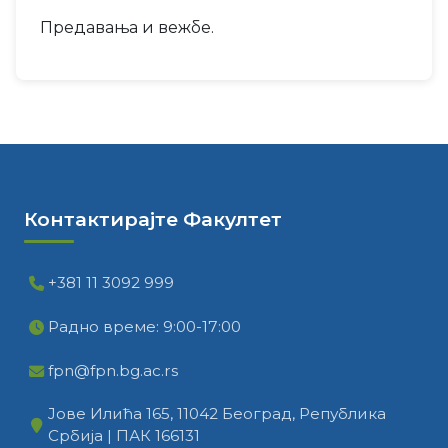
Предавања и вежбе.
Контактирајте Факултет
+381 11 3092 999
Радно време: 9:00-17:00
fpn@fpn.bg.ac.rs
Јове Илића 165, 11042 Београд, Република
Србија | ПАК 166131