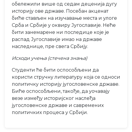
обележили више од седам деценија дугу
историју ове државе. Посебан акценат
биће стављен на изучавање места и улоге
Срба и Србије у оквиру Југославије. Неће
бити занемарене ни последице које је
распад Југославије имао на државе
наследнице, пре свега Србију.
Исходи учења (стечена знања)
Студенти ће бити оспособљени да
користи стручну литературу која се односи
политичку историју југословенске државе.
Биће оспособљени, такође, да уочавају
везе између историјског наслеђа
југословенске државе и савремених
политичких процеса у Србији.