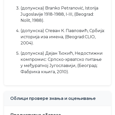
(допунска) Branko Petranović, Istorija
Jugoslavije 1918-1988, I-III, (Beograd:
Nolit, 1988).
(допунска) Стеван К. Павловић, Србија:
историја иза имена, (Beograd:CLIO,
2004).
(допунска) Дејан Ђокић, Недостижни
компромис: Српско-хрватско питање
у међуратној Југославији, (Београд:
Фабрика књига, 2010).
Облици провере знања и оцењивање