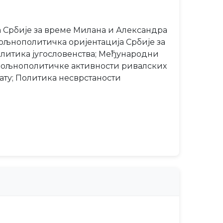
 Србије за време Милана и Александра
ољнополитичка оријентација Србије за
олитика југословенства; Међународни
Спољнополитичке активности ривалских
рату; Политика несврстаности