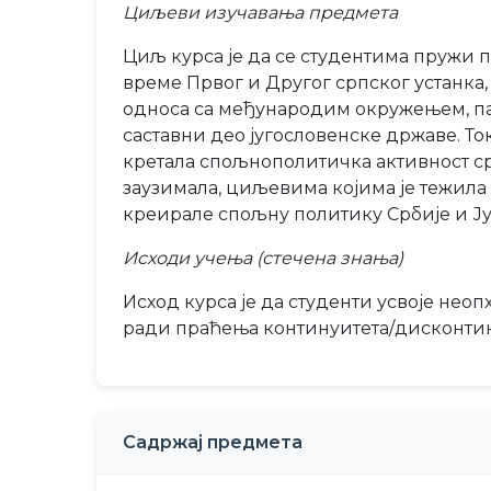
Циљеви изучавања предмета
Циљ курса је да се студентима пружи 
време Првог и Другог српског устанк
односа са међународим окружењем, па 
саставни део југословенске државе. То
кретала спољнополитичка активност ср
заузимала, циљевима којима је тежила
креирале спољну политику Србије и Ју
Исходи учења (стечена знања)
Исход курса је да студенти усвоје нео
ради праћења континуитета/дисконтину
Садржај предмета