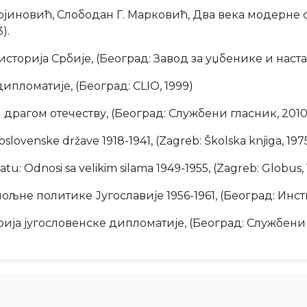
иновић, Слободан Г. Марковић, Два века модерне с
).
торија Србије, (Београд: Завод за уџбенике и настав
ипломатије, (Београд: CLIO, 1999)
рагом отечеству, (Београд: Службени гласник, 2010
slovenske države 1918-1941, (Zagreb: Školska knjiga, 1975
tu: Odnosi sa velikim silama 1949-1955, (Zagreb: Globus,
ољне политике Југославије 1956-1961, (Београд: Инст
ија југословенске дипломатије, (Београд: Службени 