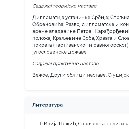
Садржај теоријске наставе
Дипломатија устаничке Србије; Спољна
Обреновића; Развој дипломатске и кон
време владавине Петра I Карађорђевић
положај Краљевине Срба, Хрвата и Сл
покрета (партизанског и равногорског)
југословенске државе.
Садржај практичне наставе
Вежбе, Други облици наставе, Студијс
Литература
Илија Пржић, Спољашња политика С