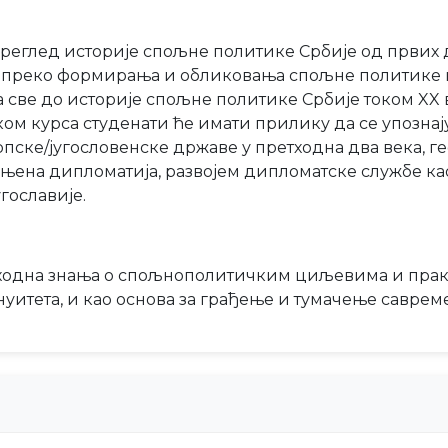
преглед историје спољне политике Србије од првих
а, преко формирања и обликовања спољне политике
све до историје спољне политике Србије током XX в
ком курса студенати ће имати прилику да се упозна
пске/југословенске државе у претходна два века, г
 њена дипломатија, развојем дипломатске службе ка
гославије.
пходна знања о спољнополитичким циљевима и пракси
итета, и као основа за грађење и тумачење саврем