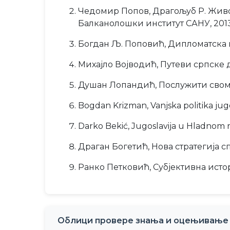
Чедомир Попов, Драгољуб Р. Живој
Балканолошки институт САНУ, 2013
Богдан Љ. Поповић, Дипломатска ис
Михајло Војводић, Путеви српске д
Душан Лопандић, Послужити свом д
Bogdan Krizman, Vanjska politika jugo
Darko Bekić, Jugoslavija u Hladnom ra
Драган Богетић, Нова стратегија сп
Ранко Петковић, Субјективна истор
Облици провере знања и оцењивање