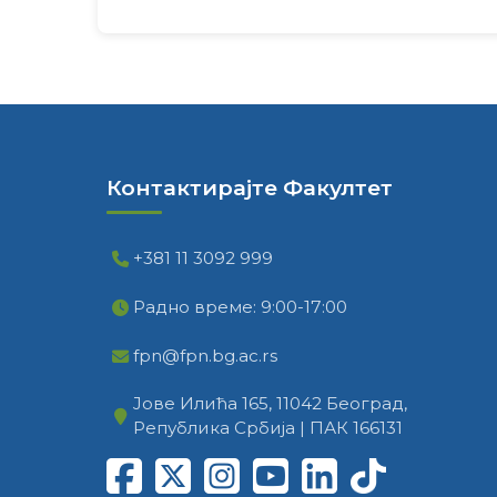
Контактирајте Факултет
+381 11 3092 999
Радно време: 9:00-17:00
fpn@fpn.bg.ac.rs
Јове Илића 165, 11042 Београд,
Република Србија | ПАК 166131