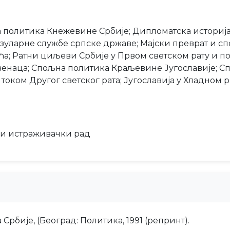
 политика Кнежевине Србије; Дипломатска историја
зуларне службе српске државе; Мајски преврат и сп
а; Ратни циљеви Србије у Првом светском рату и п
овенаца; Спољна политика Краљевине Југославије; 
 током Другог светског рата; Југославија у Хладном 
ки истраживачки рад
рбије, (Београд: Политика, 1991 (репринт).