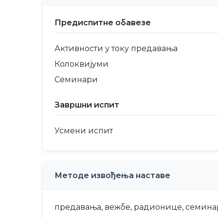
Предиспитне обавезе
Активности у току предавања
Колоквијуми
Семинари
Завршни испит
Усмени испит
Методе извођења наставе
предавања, вежбе, радионице, семин