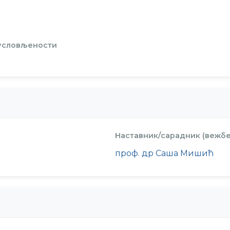
 условљености
Наставник/сарадник (вежбе
проф. др Саша Мишић