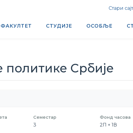
Стари сај
ФАКУЛТЕТ
СТУДИЈЕ
ОСОБЉЕ
С
 политике Србије
ета
Семестар
Фонд часова
3
2П + 1В