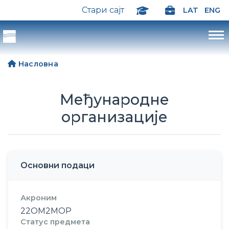
Стари сајт
LAT
ENG
Насловна
Међународне
организације
Основни подаци
Акроним
22ОМ2МОР
Статус предмета