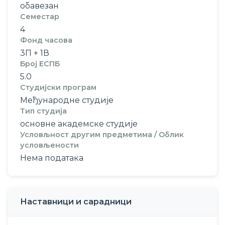
обавезан
Семестар
4
Фонд часова
3П + 1В
Број ЕСПБ
5.0
Студијски програм
Међународне студије
Тип студија
основне академске студије
Условљност другим предметима / Облик
условљености
Нема података
Наставници и сарадници