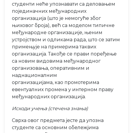
студенти неће упознавати са деловањем
појединачних међународних
организација (што је немогуће због
њиховог броја), већ са моделом типичне
међународне организације, њеним
устројством и одликама рада, што се затим
примењује на примерима таквих
организација. Такође се прави поређење
са новим видовима међународног
организовања, оперативним и
наднационалним
организацијама, као промотерима
евентуалних промена у интерном праву
међународних организација.
Исходи учења (стечена знања)
Сврха овог предмета јесте да упозна
студенте са основним обележјима