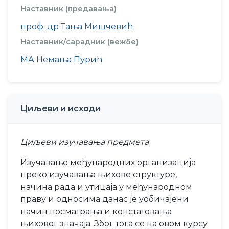
Наставник (предавања)
проф. др Тања Мишчевић
Наставник/сарадник (вежбе)
МА Немања Пурић
Циљеви и исходи
Циљеви изучавања предмета
Изучавање међународних организација
преко изучавања њихове структуре,
начина рада и утицаја у међународном
праву и односима данас је уобичајени
начин посматрања и констатовања
њиховог значаја. Због тога се на овом курсу