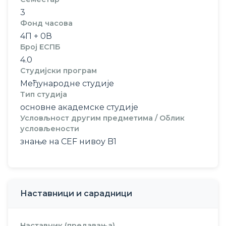
3
Фонд часова
4П + 0В
Број ЕСПБ
4.0
Студијски програм
Међународне студије
Тип студија
основне академске студије
Условљност другим предметима / Облик
условљености
знање на CEF нивоу B1
Наставници и сарадници
Наставник (предавања)