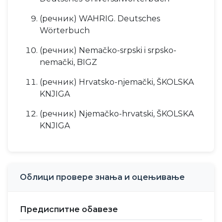
(речник) WAHRIG. Deutsches
Wörterbuch
(речник) Nemačko-srpski i srpsko-
nemački, BIGZ
(речник) Hrvatsko-njemački, ŠKOLSKA
KNJIGA
(речник) Njemačko-hrvatski, ŠKOLSKA
KNJIGA
Облици провере знања и оцењивање
Предиспитне обавезе