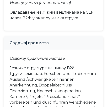
Исходи учења (стечена знања)
Овладавање језичким вештинама на CEF
новоа B2/b у оквиру језика струке
Садржај предмета
Садржај практичне наставе
Језичке структуре на нивоу B2б.
Други семестар: Forschen und studieren im
Ausland /Schwierigkeiten nennen,
Anerkennung, Doppelabschluss,
Finanzierung, Hochschulkooperation,
Karriere /; Projekt "Presselandschaft"
vorbereiten und durchführen /verschiedene