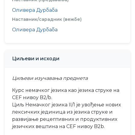
Оливера Дурбаба
Наставник/сарадник (вежбе)
Оливера Дурбаба
Циљеви и исходи
Циљеви изучавања предмета
Курс немачког језика као језика струке на
CEF нивоу B2/b.
Циљ Немачког језика II/1 је увођење нових
лексичких јединица из језика струке и
развијање рецептивних и продуктивних
језичких вештина на CEF нивоу B2b.