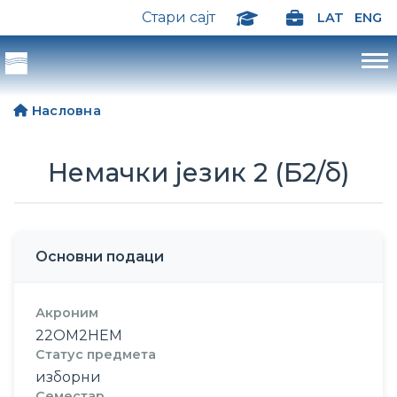
Стари сајт
LAT
ENG
Насловна
Немачки језик 2 (Б2/б)
Основни подаци
Акроним
22ОМ2НЕМ
Статус предмета
изборни
Семестар