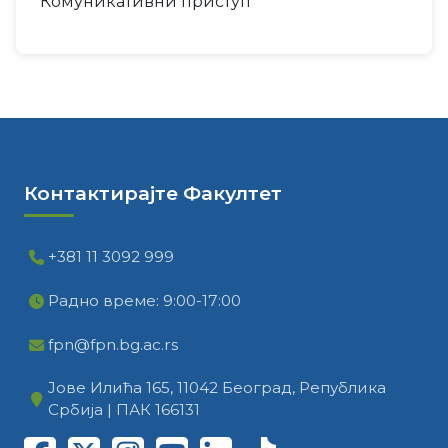
Комуникативни приступ
Контактирајте Факултет
+381 11 3092 999
Радно време: 9:00-17:00
fpn@fpn.bg.ac.rs
Јове Илића 165, 11042 Београд, Република
Србија | ПАК 166131