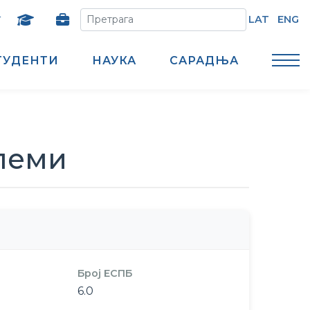
т
LAT
ENG
ТУДЕНТИ
НАУКА
САРАДЊА
блеми
Број ЕСПБ
6.0