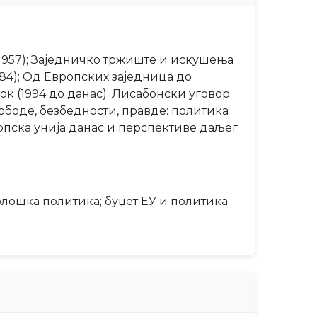
1957); Заједничко тржиште и искушења
84); Од Европских заједница до
ок (1994 до данас); Лисабонски уговор
ободе, безбедности, правде: политика
опска унија данас и перспективе даљег
олошка политика; буџет ЕУ и политика