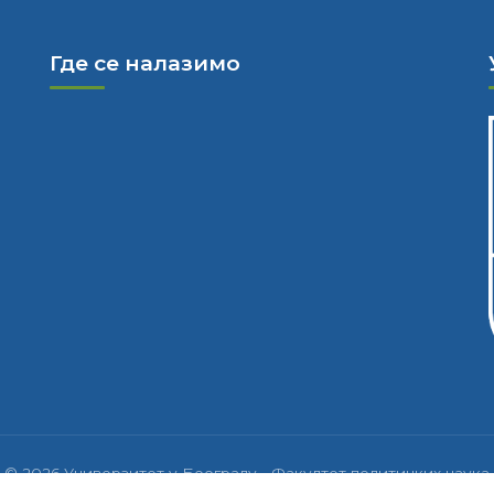
Где се налазимо
© 2026 Универзитет у Београду - Факултет политичких наука