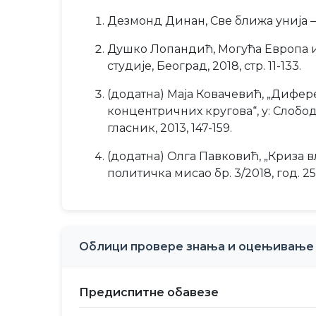
Дезмонд Динан, Све ближа унија – у
Душко Лопандић, Могућа Европа и 
студије, Београд, 2018, стр. 11-133.
(додатна) Маја Ковачевић, „Дифер
концентричних кругова“, у: Слобо
гласник, 2013, 147-159.
(додатна) Олга Павковић, „Криза 
политичка мисао бр. 3/2018, год. 25, v
Облици провере знања и оцењивање
Предиспитне обавезе