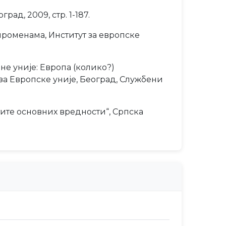
ад, 2009, стр. 1-187.
променама, Институт за европске
е уније: Европа (колико?)
за Европске уније, Београд, Службени
тите основних вредности“, Српска