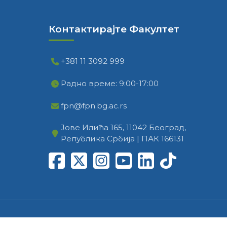
Контактирајте Факултет
+381 11 3092 999
Радно време: 9:00-17:00
fpn@fpn.bg.ac.rs
Јове Илића 165, 11042 Београд,
Република Србија | ПАК 166131