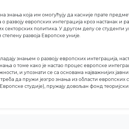
 знања која им омогућују да касније прате предмет
 о развоју европских интеграција кроз настанак и р
х секторских политика. У другом делу се студенти у
тепену развоја Европске уније.
владају знањем о развоју европских интеграција, н
нања о томе како је настао процес европске интеграц
ти, и упознати се са основама најважнијих јавних
реба да пружи језгро знања из области европских сту
вропске студије), пружају довољан фонд теоријских