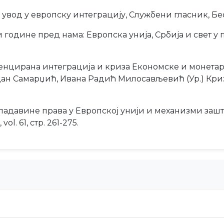
вод у европску интеграцију, Службени гласник, Беогр
године пред нама: Европска унија, Србија и свет у 
енцирана интеграција и криза Економске и монетарн
дан Самарџић, Ивана Радић Милосављевић (Ур.) Кри
владавине права у Европској унији и механизми заш
ol. 61, стр. 261-275.