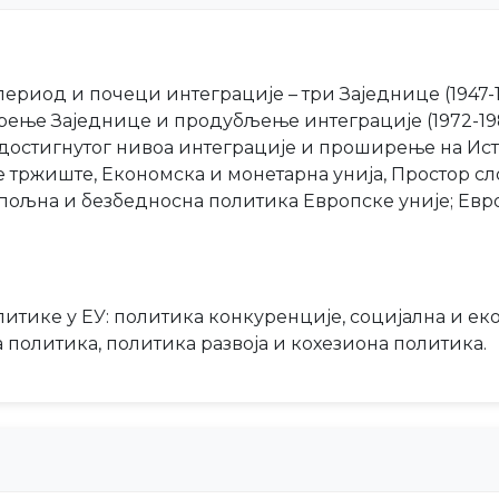
ериод и почеци интеграције – три Заједнице (1947-
ирење Заједнице и продубљење интеграције (1972-19
 достигнутог нивоа интеграције и проширење на Ист
 тржиште, Економска и монетарна унија, Простор сл
 спољна и безбедносна политика Европске уније; Евр
литике у ЕУ: политика конкуренције, социјална и ек
политика, политика развоја и кохезиона политика.