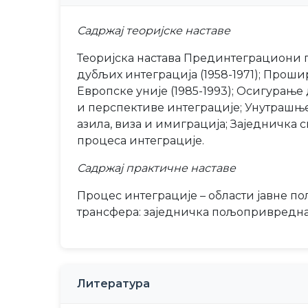
Садржај теоријске наставе
Теоријска настава Прединтеграциони п
дубљих интеграција (1958-1971); Прош
Европске уније (1985-1993); Осигурање
и перспективе интеграције; Унутрашње
азила, виза и имиграција; Заједничка
процеса интеграције.
Садржај практичне наставе
Процес интеграције – области јавне по
трансфера: заједничка пољопривредна 
Литература