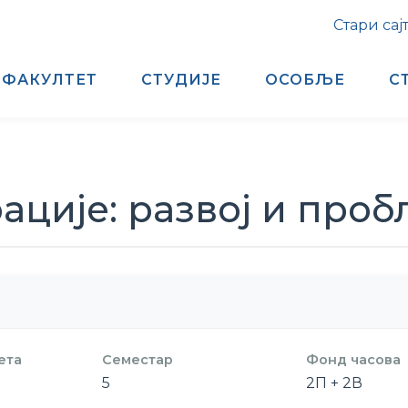
Стари сај
ФАКУЛТЕТ
СТУДИЈЕ
ОСОБЉЕ
С
ације: развој и про
ета
Семестар
Фонд часова
5
2П + 2В