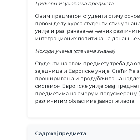
Циљеви изучавања предмета
Овим предметом студенти стичу основна
првом делу курса студенти стичу знања
уније и разгранавање њених различити
интеграционих политика на данашњем с
Исходи учења (стечена знања)
Студенти на овом предмету треба да о
заједница и Европске уније. Стећи ће з
проширивања и продубљивања надлежнос
системом Европске уније овај предмет т
предметима на смеру и подусмерењу (Е
различитим областима јавног живота.
Садржај предмета