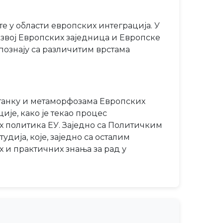
е у области европских интеграција. У
азвој Европских заједница и Европске
познају са различитим врстама
астанку и метаморфозама Европских
ије, како је текао процес
 политика ЕУ. Заједно са Политичким
дија, које, заједно са осталим
 и практичних знања за рад у