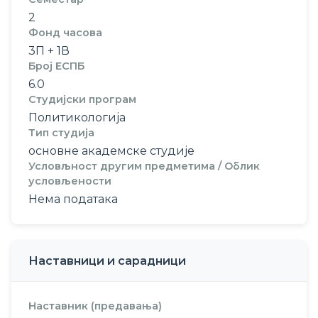
2
Фонд часова
3П + 1В
Број ЕСПБ
6.0
Студијски програм
Политикологија
Тип студија
основне академске студије
Условљност другим предметима / Облик
условљености
Нема података
Наставници и сарадници
Наставник (предавања)