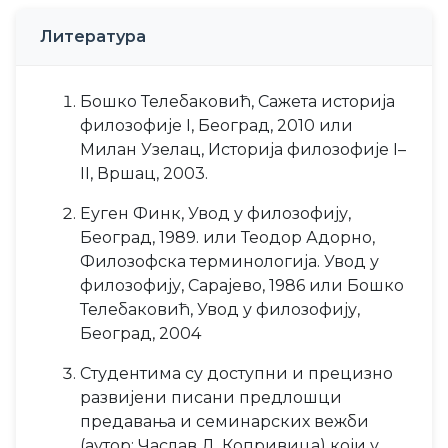
Литература
Бошко Телебаковић, Сажета историја
филозофије I, Београд, 2010 или
Милан Узелац, Историја филозофије I–
II, Вршац, 2003.
Еуген Финк, Увод у филозофију,
Београд, 1989. или Теодор Адорно,
Филозофска терминологија. Увод у
филозофију, Сарајево, 1986 или Бошко
Телебаковић, Увод у филозофију,
Београд, 2004
Студентима су доступни и прецизно
развијени писани предлошци
предавања и семинарских вежби
(аутор: Часлав Д. Копривица) који у