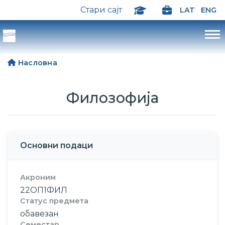
Стари сајт
LAT
ENG
Насловна
Филозофија
Основни подаци
Акроним
22ОП1ФИЛ
Статус предмета
обавезан
Семестар