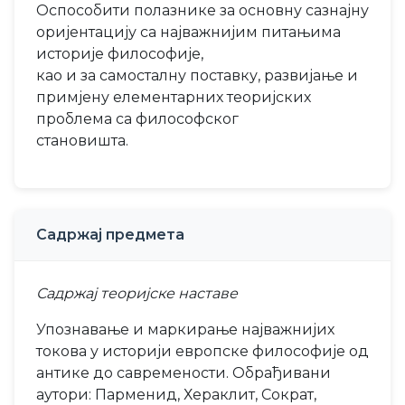
Оспособити полазнике за основну сазнајну
оријентацију са најважнијим питањима
историје философије,
као и за самосталну поставку, развијање и
примјену елементарних теоријских
проблема са философског
становишта.
Садржај предмета
Садржај теоријске наставе
Упознавање и маркирање најважнијих
токова у историји европске философије од
антике до савремености. Обрађивани
аутори: Парменид, Хераклит, Сократ,