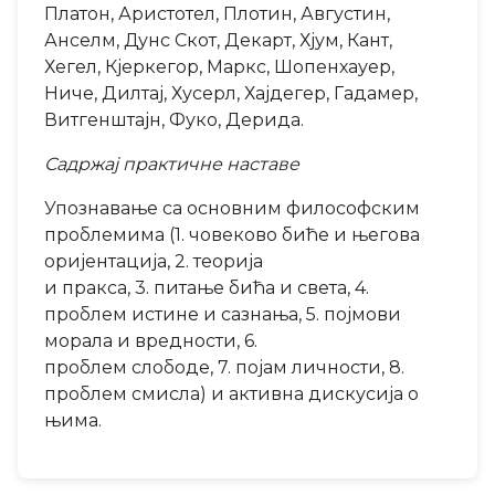
Платон, Аристотел, Плотин, Августин,
Анселм, Дунс Скот, Декарт, Хјум, Кант,
Хегел, Кјеркегор, Маркс, Шопенхауер,
Ниче, Дилтај, Хусерл, Хајдегер, Гадамер,
Витгенштајн, Фуко, Дерида.
Садржај практичне наставе
Упознавање са основним философским
проблемима (1. човеково биће и његова
оријентација, 2. теорија
и пракса, 3. питање бића и света, 4.
проблем истине и сазнања, 5. појмови
морала и вредности, 6.
проблем слободе, 7. појам личности, 8.
проблем смисла) и активна дискусија о
њима.