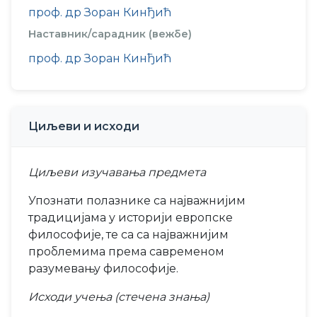
проф. др Зоран Кинђић
Наставник/сарадник (вежбе)
проф. др Зоран Кинђић
Циљеви и исходи
Циљеви изучавања предмета
Упознати полазнике са најважнијим
традицијама у историји европске
философије, те са са најважнијим
проблемима према савременом
разумевању философије.
Исходи учења (стечена знања)