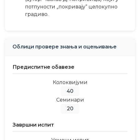
потпуности „покривају“ целокупно
градиво.
Облици провере знања и оцењивање
Предиспитне обавезе
Колоквијуми
40
Семинари
20
Завршни испит