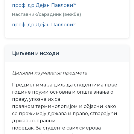
проф. др Дејан Павловић
Наставник/сарадник (вежбе)
проф. др Дејан Павловић
Циљеви и исходи
Циљеви изучавања предмета
Предмет има за циљ да студентима прве
године пружи основна и општа знања о
праву, упозна их са
правном терминологијом и објасни како
се прожимају држава и право, стварајући
државно-правни
поредак. За студенте свих смерова