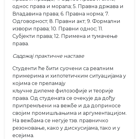
однос права и морала; 5. Правна држава и
Владавина права; 6. Правна норма; 7.
Одговорност; 8. Правни акт; 9. Формални
извори права; 10. Правни однос; 11.
Субјекти права; 12. Примена и тумачење
права.
Садржај практичне наставе
Студенти ће бити суочени са реалним
примерима и хипотетичким ситуацијама у
којима се преламају
кључне дилеме филозофије и теорије
права. Од студената се очекује да дођу
припремљени на вежбе и да доприносе
својим промишљањима и аргументацијом.
На вежбама се негује тзв. правничко
резоновање, како у дискусијама, тако и у
есејима.