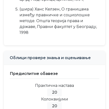
(шира) Ханс Келзен, О границама
између правничке и социолошке
методе. Општа теорија права и
државе, Правни факултет у Београду,
1998
Облици провере знања и оцењивање
Предиспитне обавезе
Практична настава
20
Колоквијуми
20