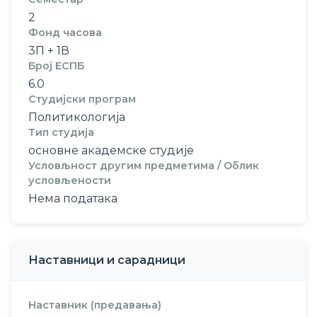
2
Фонд часова
3П + 1В
Број ЕСПБ
6.0
Студијски програм
Политикологија
Тип студија
основне академске студије
Условљност другим предметима / Облик
условљености
Нема података
Наставници и сарадници
Наставник (предавања)