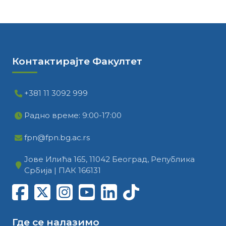
Контактирајте Факултет
+381 11 3092 999
Радно време: 9:00-17:00
fpn@fpn.bg.ac.rs
Јове Илића 165, 11042 Београд, Република
Србија | ПАК 166131
Где се налазимо