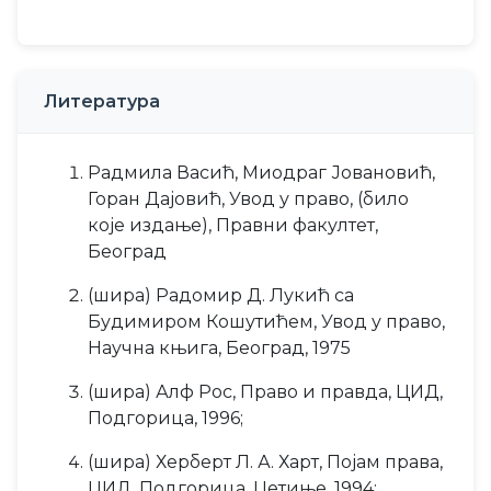
Литература
Радмила Васић, Миодраг Јовановић,
Горан Дајовић, Увод у право, (било
које издање), Правни факултет,
Београд
(шира) Радомир Д. Лукић са
Будимиром Кошутићем, Увод у право,
Научна књига, Београд, 1975
(шира) Алф Рос, Право и правда, ЦИД,
Подгорица, 1996;
(шира) Херберт Л. А. Харт, Појам права,
ЦИД, Подгорица, Цетиње, 1994;