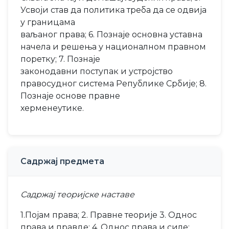
Усвоји став да политика треба да се одвија
у границама
ваљаног права; 6. Познаје основна уставна
начела и решења у националном правном
поретку; 7. Познаје
законодавни поступак и устројство
правосудног система Републике Србије; 8.
Познаје основе правне
херменеутике.
Садржај предмета
Садржај теоријске наставе
1.Појам права; 2. Правне теорије 3. Однос
права и правде; 4. Однос права и силе;