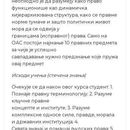
неопходно је да разумеју како право
функционише као динамичка
хијерархизована структура, како се правне
норме тумаче и зашто политички живот
мора да се одвија у
границама (исправног) права. Само на
ОАС постоји најмање 10 правних предмета
за чије је успешно
савладавање нужно предзнање које пружа
овај предмет
Исходи учења (стечена знања)
Очекује се да након овог курса студент: 1.
Познаје правну терминологију; 2. Разуме
кључне правне
концепте и институте; 3. Разуме
комплексне односе силе, правде, морала
и државних институција; 4.
Схвата значај и домашај људских права; 5.