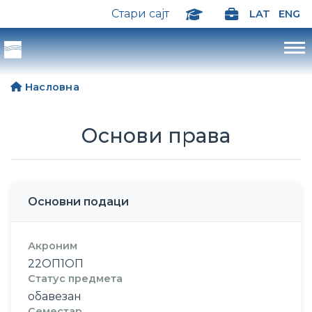
Стари сајт
LAT
ENG
Насловна
Основи права
Основни подаци
Акроним
22ОП1ОП
Статус предмета
обавезан
Семестар