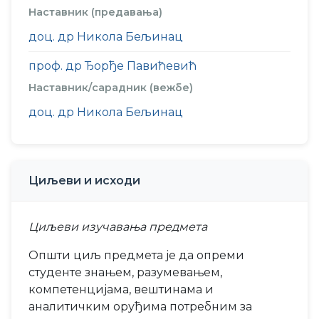
Наставник (предавања)
доц. др Никола Бељинац
проф. др Ђорђе Павићевић
Наставник/сарадник (вежбе)
доц. др Никола Бељинац
Циљеви и исходи
Циљеви изучавања предмета
Општи циљ предмета је да опреми
студенте знањем, разумевањем,
компетенцијама, вештинама и
аналитичким оруђима потребним за