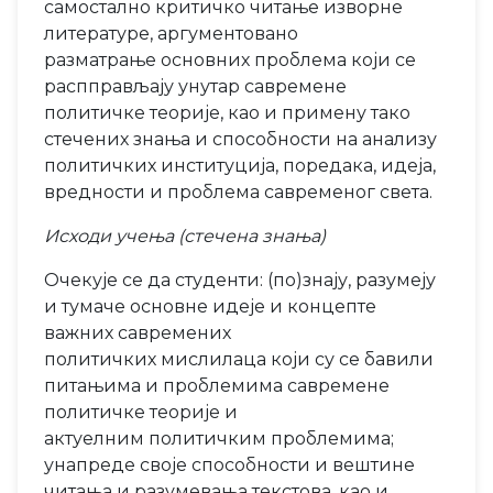
самостално критичко читање изворне
литературе, аргументовано
разматрање основних проблема који се
распправљају унутар савремене
политичке теорије, као и примену тако
стечених знања и способности на анализу
политичких институција, поредака, идеја,
вредности и проблема савременог света.
Исходи учења (стечена знања)
Очекује се да студенти: (по)знају, разумеју
и тумаче основне идеје и концепте
важних савремених
политичких мислилаца који су се бавили
питањима и проблемима савремене
политичке теорије и
актуелним политичким проблемима;
унапреде своје способности и вештине
читања и разумевања текстова, као и