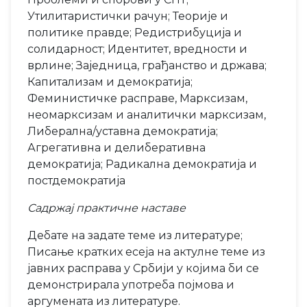
Утилитаристички рачун; Теорије и
политике правде; Редистрибуција и
солидарност; Идентитет, вредности и
врлине; Заједница, грађанство и држава;
Капитализам и демократија;
Феминистичке расправе, Марксизам,
неомарксизам и аналитички марксизам,
Либерална/уставна демократија;
Агрегативна и делиберативна
демократија; Радикална демократија и
постдемократија
Садржај практичне наставе
Дебате на задате теме из литературе;
Писање кратких есеја на актулне теме из
јавних расправа у Србији у којима би се
демонстрирала употреба појмова и
аргумената из литературе.