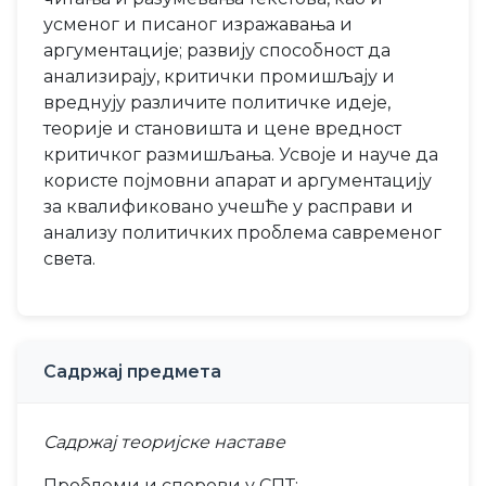
усменог и писаног изражавања и
аргументације; развију способност да
анализирају, критички промишљају и
вреднују различите политичке идеје,
теорије и становишта и цене вредност
критичког размишљања. Усвоје и науче да
користе појмовни апарат и аргументацију
за квалификовано учешће у расправи и
анализу политичких проблема савременог
света.
Садржај предмета
Садржај теоријске наставе
Проблеми и спорови у СПТ;