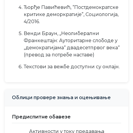
Ђорђе Павићевић, “Постдемократске
критике деморкратије”, Социологија,
4/2016.
Венди Браун, „Неолиберални
Франкештајн: Ауторитарне слободе у
„демократијама“ двадесетпрвог века“
(превод за потребе наставе)
Текстови за вежбе доступни су онлајн.
Облици провере знања и оцењивање
Предиспитне обавезе
Активности у току предавања