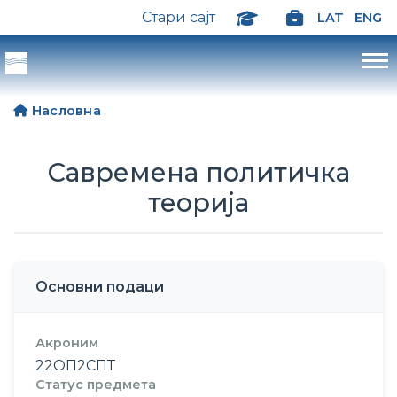
Стари сајт
LAT
ENG
Насловна
Савремена политичка
теорија
Основни подаци
Акроним
22ОП2СПТ
Статус предмета