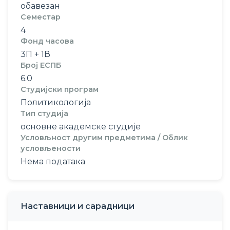
обавезан
Семестар
4
Фонд часова
3П + 1В
Број ЕСПБ
6.0
Студијски програм
Политикологија
Тип студија
основне академске студије
Условљност другим предметима / Облик
условљености
Нема података
Наставници и сарадници