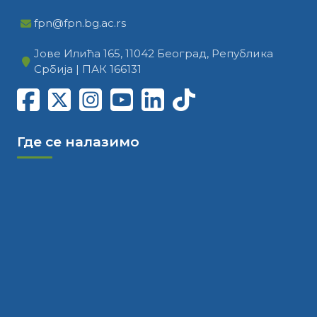
fpn@fpn.bg.ac.rs
Јове Илића 165, 11042 Београд, Република
Србија | ПАК 166131
Где се налазимо