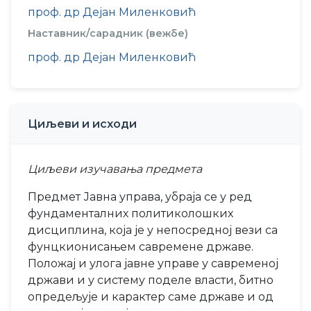
проф. др Дејан Миленковић
Наставник/сарадник (вежбе)
проф. др Дејан Миленковић
Циљеви и исходи
Циљеви изучавања предмета
Предмет Јавна управа, убраја се у ред
фундаменталних политиколошких
дисциплина, која је у непосредној вези са
фунцкионисањем савремене државе.
Положај и улога јавне управе у савременој
држави и у систему поделе власти, битно
опредељује и карактер саме државе и од