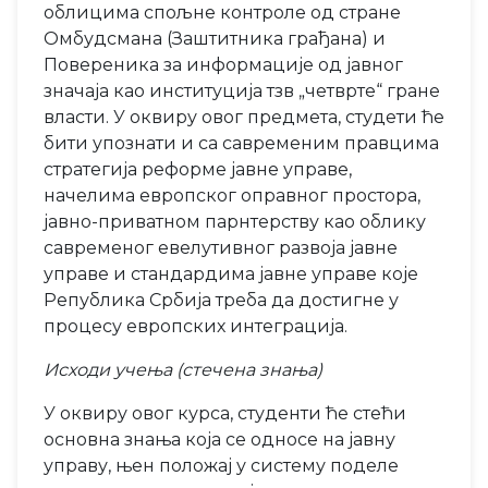
облицима спољне контроле од стране
Омбудсмана (Заштитника грађана) и
Повереника за информације од јавног
значаја као институција тзв „четврте“ гране
власти. У оквиру овог предмета, студети ће
бити упознати и са савременим правцима
стратегија реформе јавне управе,
начелима европског оправног простора,
јавно-приватном парнтерству као облику
савременог евелутивног развоја јавне
управе и стандардима јавне управе које
Република Србија треба да достигне у
процесу европских интеграција.
Исходи учења (стечена знања)
У оквиру овог курса, студенти ће стећи
основна знања која се односе на јавну
управу, њен положај у систему поделе