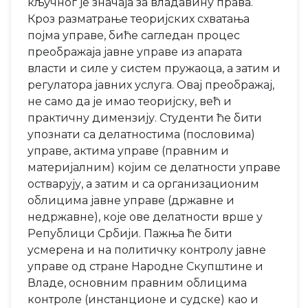
кључног је значаја за владавину права.
Кроз разматрање теоријских схватања
појма управе, биће сагледан процес
преображаја јавне управе из апарата
власти и силе у систем пружаоца, а затим и
регулатора јавних услуга. Овај преображај,
не само да је имао теоријску, већ и
практичну димензију. Студенти ће бити
упознати са делатностима (пословима)
управе, актима управе (правним и
материјалним) којим се делатности управе
остварују, а затим и са организационим
облицима јавне управе (државне и
недржавне), које ове делатности врше у
Републици Србији. Пажња ће бити
усмерена и на политичку контролу јавне
управе од стране Народне Скупштине и
Владе, основним правним облицима
контроле (инстанционе и судске) као и