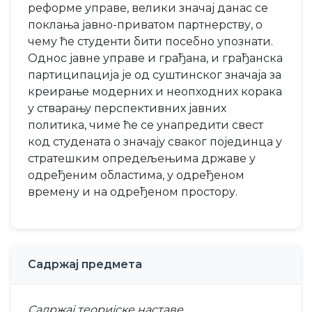
реформе управе, велики значај данас се
поклања јавно-приватом партнерству, о
чему ће студенти бити посебно упознати.
Однос јавне управе и грађана, и грађанска
партиципација је од суштинског значаја за
креирање модерних и неопходних корака
у стварању перспективних јавних
политика, чиме ће се унапредити свест
код студената о значају сваког појединца у
стратешким опредељењима државе у
одређеним областима, у одређеном
времену и на одређеном простору.
Садржај предмета
Садржај теоријске наставе