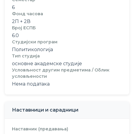
6
Фонд часова
2П + 2В
Број ЕСПБ
6.0
Студијски програм
Политикологија
Тип студија
основне академске студије
Условљност другим предметима / Облик
условљености
Нема података
Наставници и сарадници
Наставник (предавања)