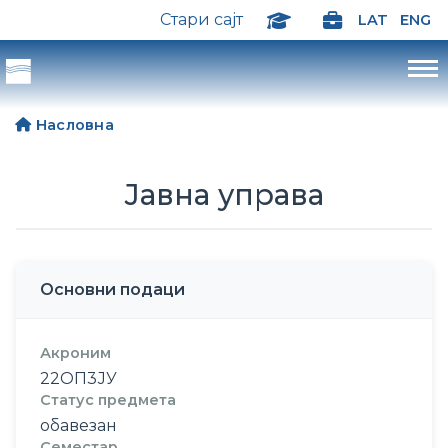
Стари сајт
LAT
ENG
Насловна
Јавна управа
Основни подаци
Акроним
22ОП3ЈУ
Статус предмета
обавезан
Семестар