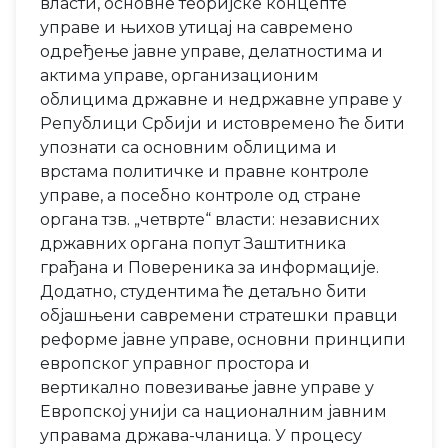
власти, основне теоријске концепте
управе и њихов утицај на савремено
одређење јавне управе, делатностима и
актима управе, организационим
облицима државне и недржавне управе у
Републици Србији и истовремено ће бити
упознати са основним облицима и
врстама политичке и правне контроле
управе, а посебно контроле од стране
органа тзв. „четврте“ власти: независних
државних органа попут Заштитника
грађана и Повереника за информације.
Додатно, студентима ће детаљно бити
објашњени савремени стратешки правци
реформе јавне управе, основни принципи
европског управног простора и
вертикално повезивање јавне управе у
Европској унији са националним јавним
управама држава-чланица. У процесу