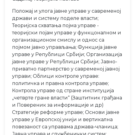
Положај и улога јавне управе у савременој
држави и систему поделе власти;
Теоријска схватања појма управе -
теоријски појам управе у функцоналном и
организационом смислу и однос са
појмом јавно управљања; Функција јавне
управе у Републици Србији; Организација
јавне управе у Републици Србији; Јавно-
приватно партнерство у савременој јавној
управи; Облици контроле управе:
политичка и правна контрола управе;
Контрола управе од стране институција
„четврте гране власти“ (Заштитник грађана
и Повереник за информације и др)
Стратегије реформе управе; Основи јавне
управе у Европској унији и вертикална
повезаност са управама држава-чланица;
Јавна управа и службенички систем;