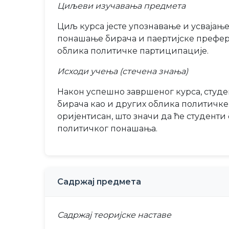
Циљеви изучавања предмета
Циљ курса јесте упознавање и усвајање
понашање бирача и паертијске префере
облика политичке партиципације.
Исходи учења (стечена знања)
Након успешно завршеног курса, студе
бирача као и других облика политичке 
оријентисан, што значи да ће студент
политичког понашања.
Садржај предмета
Садржај теоријске наставе