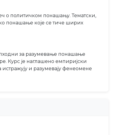
реч о политичком понашању. Тематски,
ко понашање које се тиче ширих
еопходни за разумевање понашање
ре. Курс је наглашено емпиријски
а истражују и разумевају фенеомене