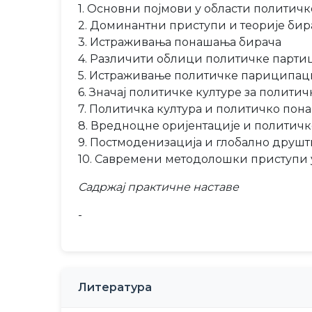
1. Основни појмови у области политич
2. Доминантни приступи и теорије би
3. Истраживања понашања бирача
4. Различити облици политичке парти
5. Истраживање политичке париципац
6. Значај политичке културе за полити
7. Политичка култура и политичко по
8. Вредноцне оријентације и политич
9. Постмоденизација и глобално друш
10. Савремени методолошки приступи
Садржај практичне наставе
-
Литература