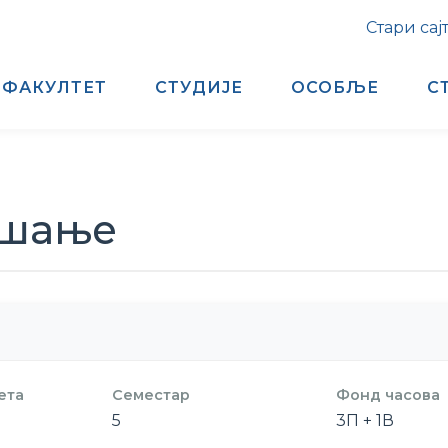
Стари сај
ФАКУЛТЕТ
СТУДИЈЕ
ОСОБЉЕ
С
ашање
ета
Семестар
Фонд часова
5
3П + 1В