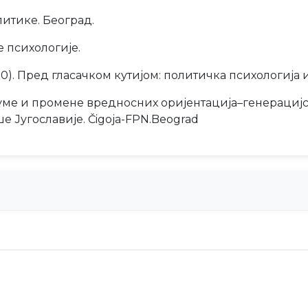
литике. Београд.
е психологије.
2020). Пред гласачком кутијом: политичка психологија
рауме и промене вредносних оријентација–генерациј
е Југославије. Čigoja-FPN.Beograd