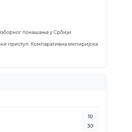
 изборног понашања у Србији.
ски приступ. Компаративна емпиријска
10
30