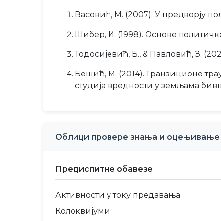
Васовић, М. (2007). У предворју по
Шибер, И. (1998). Основе политичк
Тодосијевић, Б., & Павловић, З. (
Бешић, М. (2014). Транзиционе т
студија вредности у земљама бивш
Облици провере знања и оцењивање
Предиспитне обавезе
Активности у току предавања
Колоквијуми