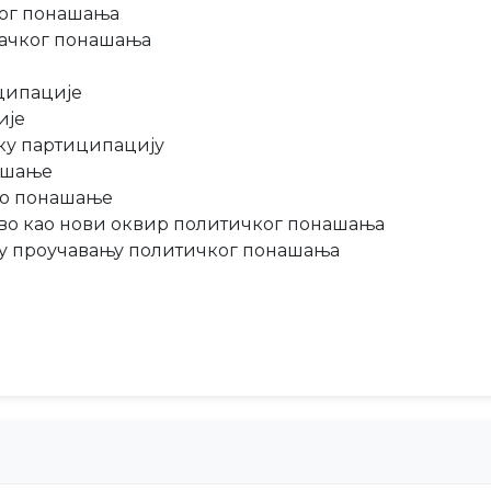
ког понашања
рачког понашања
ципације
ије
чку партиципацију
нашање
ко понашање
тво као нови оквир политичког понашања
 у проучавању политичког понашања