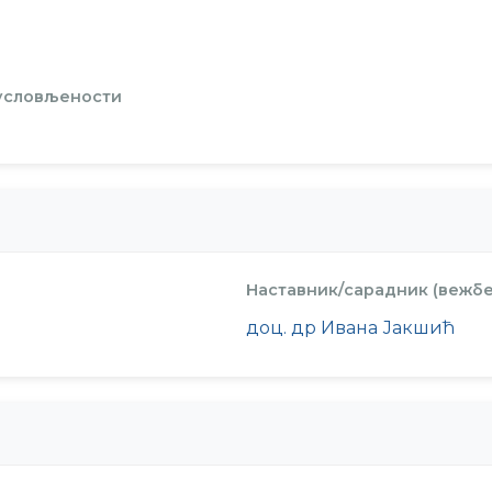
 условљености
Наставник/сарадник (вежбе
доц. др Ивана Јакшић