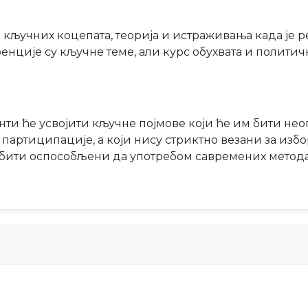
 кључних коцепата, теорија и истраживања када је 
нције су кључне теме, али курс обухвата и политич
нти ће усвојити кључне појмове који ће им бити н
партиципације, а који нису стриктно везани за избо
и бити оспособљени да употребом савремених метод