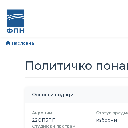
Насловна
Политичко пон
Основни подаци
Акроним
Статус предм
22ОП3ПП
изборни
Студијски програм