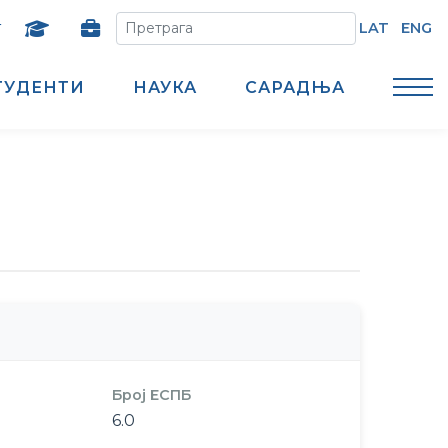
т
LAT
ENG
ТУДЕНТИ
НАУКА
САРАДЊА
Број ЕСПБ
6.0