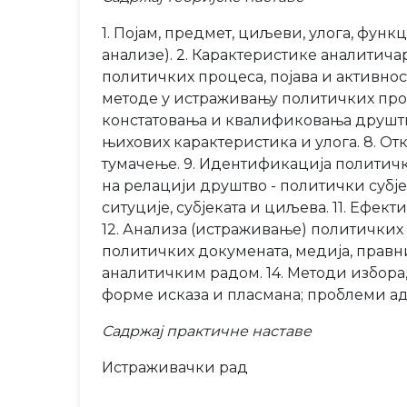
1. Појам, предмет, циљеви, улога, фун
анализе). 2. Карактеристике аналитича
политичких процеса, појава и активно
методе у истраживању политичких проц
констатовања и квалификовања друштв
њихових карактеристика и улога. 8. От
тумачење. 9. Идентификација политички
на релацији друштво - политички субје
ситуције, субјеката и циљева. 11. Ефек
12. Анализа (истраживање) политичких
политичких докумената, медија, правн
аналитичким радом. 14. Методи избора
форме исказа и пласмана; проблеми ад
Садржај практичне наставе
Истраживачки рад