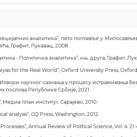
цијалних аналитика“, пето поглавље у: Милосављевић
ћа, Графит, Лукавац, 2008
итика - Политичка аналитика“, књ. друга, Графит, Лу
ysis for the Real World“, Oxford University Press, Oxford
Извори научног сазнања у процесу истраживања безб
их послова Републике Србије, 2021
 Медиа план институт, Сарајево, 2010.
tical analysis“, CQ Press, Washington, 2012.
 Processes“, Annual Review of Political Science, Vol. 4: 21