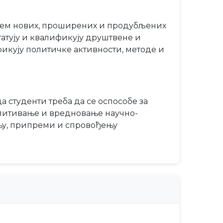
њем нових, проширених и продубљених
атују и квалификују друштвене и
фикују политичке активности, методе и
студенти треба да се оспособе за
спитивање и вредновање научно-
њу, припреми и спровођењу