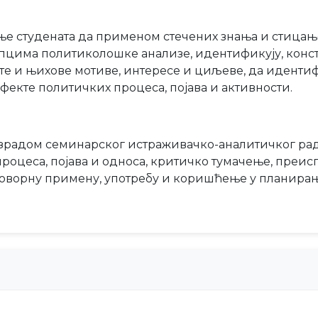
ње студената да применом стечених знања и стица
упцима политиколошке анализе, идентификују, конст
кте и њихове мотиве, интересе и циљеве, да иденти
фекте политичких процеса, појава и активности.
радом семинарског истраживачко-аналитичког рада 
роцеса, појава и односа, критичко тумачење, преи
говорну примену, употребу и коришћење у планира