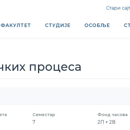
Стари сај
ФАКУЛТЕТ
СТУДИЈЕ
ОСОБЉЕ
С
чких процеса
ета
Семестар
Фонд часова
7
2П + 2В