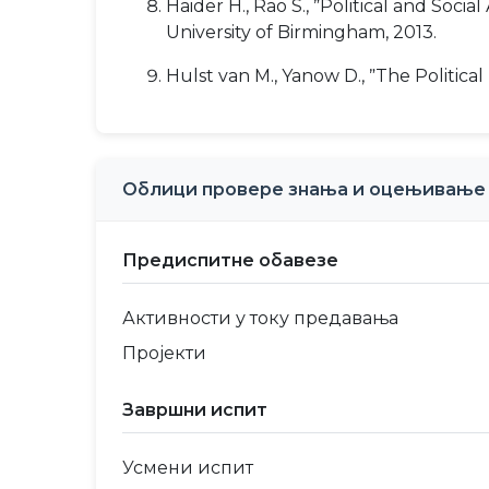
Haider H., Rao S., ˮPolitical and Soc
University of Birmingham, 2013.
Hulst van M., Yanow D., ˮThe Political
Облици провере знања и оцењивање
Предиспитне обавезе
Активности у току предавања
Пројекти
Завршни испит
Усмени испит