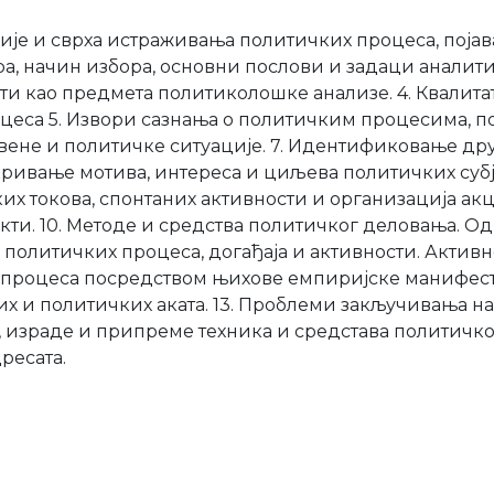
кције и сврха истраживања политичких процеса, поја
ра, начин избора, основни послови и задаци аналити
сти као предмета политиколошке анализе. 4. Квалит
еса 5. Извори сазнања о политичким процесима, по
ене и политичке ситуације. 7. Идентификовање дру
кривање мотива, интереса и циљева политичких субј
х токова, спонтаних активности и организација акци
кти. 10. Методе и средства политичког деловања. Од
ти политичких процеса, догађаја и активности. Акти
 процеса посредством њихове емпиријске манифеста
их и политичких аката. 13. Проблеми закључивања на
, израде и припреме техника и средстава политичко
ресата.