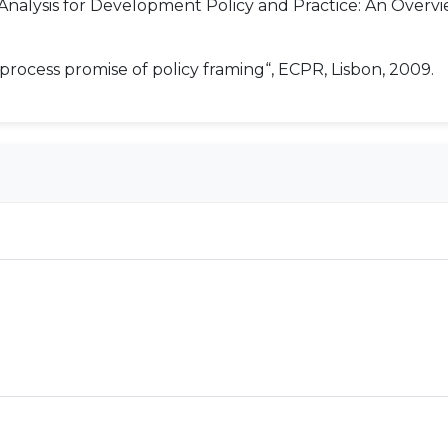
ial Analysis for Development Policy and Practice: An Over
 process promise of policy framing“, ECPR, Lisbon, 2009.