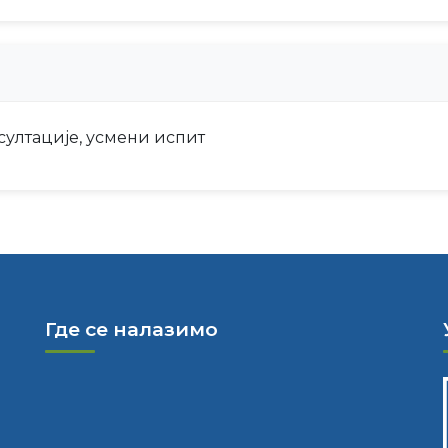
султације, усмени испит
Где се налазимо