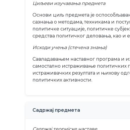
Циљеви изучавања предмета
Основи циљ предмета је оспособљава
сазнања о методама, техникама и пост
политичке ситуације, политичке субје
средства политичког деловања, као и е
Исходи учења (стечена знања)
Савладавањем наставног програма и из
самостално истраживање политичких п
истраживачких резултата и њихову од
политичких активности.
Садржај предмета
Садржај теоријске наставе