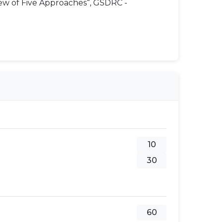
view of Five Approaches“, GSDRC -
10
30
60