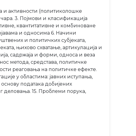
ва и активности (политиколошке
чара. 3. Појмови и класификација
ативне, квантитативне и комбиноване
јавама и односима 6. Начини
штвених и политичких субјеката,
еката, њихово схватање, артикулација и
ја, садржаја и форми, односа и веза
нос метода, средстава, политичке
вности реаговања на политичке ефекте.
ције у областима: јавних иступања,
 основу података добијених
г деловања. 15. Проблеми порука,