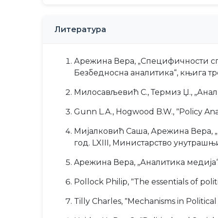
Литература
Арежина Вера, „Специфичности спе
Безбедносна аналитика“, књига тре
Милосављевић С., Термиз Џ., „Анал
Gunn L.A., Hogwood B.W., ˮPolicy Anal
Mијалковић Саша, Арежина Вера, „
год. LXIII, Министарство унутрашњ
Aрежина Вера, „Аналитика медија“,
Pollock Philip, ˮThe essentials of poli
Tilly Charles, ˮMechanisms in Political