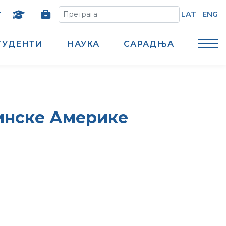
т
LAT
ENG
ТУДЕНТИ
НАУКА
САРАДЊА
тинске Америке