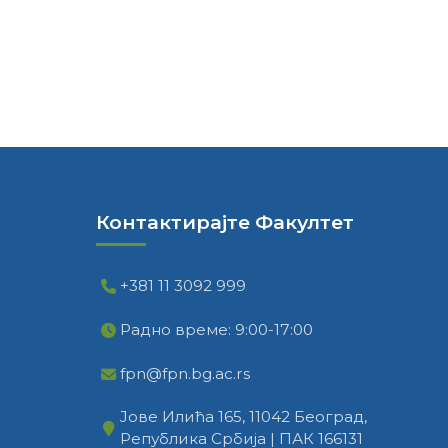
Контактирајте Факултет
+381 11 3092 999
Радно време: 9:00-17:00
fpn@fpn.bg.ac.rs
Јове Илића 165, 11042 Београд,
Република Србија | ПАК 166131