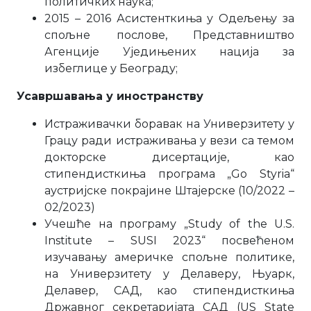
политичких наука;
2015 – 2016 Асистенткиња у Одељењу за
спољне послове, Представништво
Агенције Уједињених нација за
избеглице у Београду;
Усавршавања у иностранству
Истраживачки боравак на Универзитету у
Грацу ради истраживања у вези са темом
докторске дисертације, као
стипендисткиња програма „Go Styria“
аустријске покрајине Штајерске (10/2022 –
02/2023)
Учешће на програму „Study of the U.S.
Institute – SUSI 2023“ посвећеном
изучавању америчке спољне политике,
на Универзитету у Делаверу, Њуарк,
Делавер, САД, као стипендисткиња
Државног секретаријата САД (US State