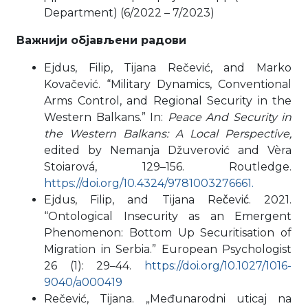
Department) (6/2022 – 7/2023)
Важнији објављени радови
Ejdus, Filip, Tijana Rečević, and Marko
Kovačević. “Military Dynamics, Conventional
Arms Control, and Regional Security in the
Western Balkans.” In:
Peace And Security in
the Western Balkans: A Local Perspective,
edited by Nemanja Džuverović and Vèra
Stoiarová, 129–156. Routledge.
https://doi.org/10.4324/9781003276661.
Ejdus, Filip, and Tijana Rečević. 2021.
“Ontological Insecurity as an Emergent
Phenomenon: Bottom Up Securitisation of
Migration in Serbia.” European Psychologist
26 (1): 29–44.
https://doi.org/10.1027/1016-
9040/a000419
Rečević, Tijana. „Međunarodni uticaj na