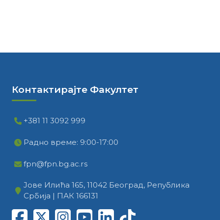
Контактирајте Факултет
+381 11 3092 999
Радно време: 9:00-17:00
fpn@fpn.bg.ac.rs
Јове Илића 165, 11042 Београд, Република
Србија | ПАК 166131