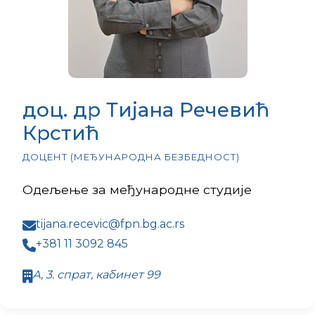
доц. др Тијана Речевић
Крстић
ДОЦЕНТ (МЕЂУНАРОДНА БЕЗБЕДНОСТ)
Одељење за међународне студије
tijana.recevic@fpn.bg.ac.rs
+381 11 3092 845
А, 3. спрат, кабинет 99