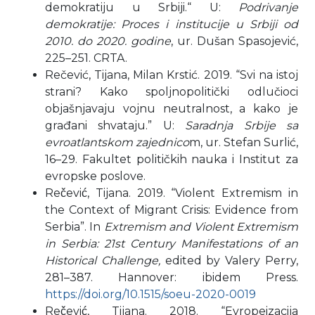
demokratiju u Srbiji.“ U:
Podrivanje
demokratije: Proces i institucije u Srbiji od
2010. do 2020. godine
, ur. Dušan Spasojević,
225–251. CRTA.
Rečević, Tijana, Milan Krstić. 2019. “Svi na istoj
strani? Kako spoljnopolitički odlučioci
objašnjavaju vojnu neutralnost, a kako je
građani shvataju.” U:
Saradnja Srbije sa
evroatlantskom zajednico
m, ur. Stefan Surlić,
16–29. Fakultet političkih nauka i Institut za
evropske poslove.
Rečević, Tijana. 2019. “Violent Extremism in
the Context of Migrant Crisis: Evidence from
Serbia”. In
Extremism and Violent Extremism
in Serbia: 21st Century Manifestations of an
Historical Challenge,
edited by Valery Perry,
281–387. Hannover: ibidem Press.
https://doi.org/10.1515/soeu-2020-0019
Rečević, Tijana. 2018. “Evropeizacija