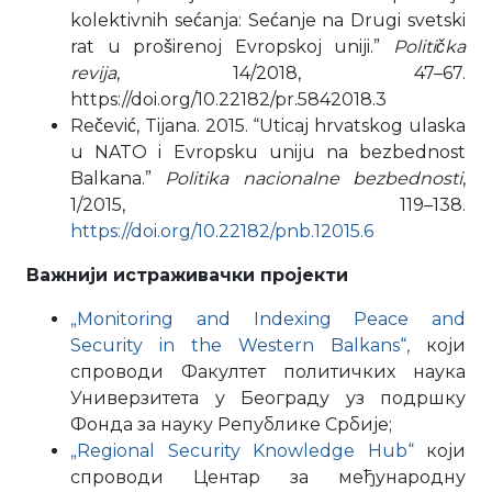
kolektivnih sećanja: Sećanje na Drugi svetski
rat u proširenoj Evropskoj uniji.”
Politička
revija
, 14/2018, 47–67.
https://doi.org/10.22182/pr.5842018.3
Rečević, Tijana. 2015. “Uticaj hrvatskog ulaska
u NATO i Evropsku uniju na bezbednost
Balkana.”
Politika nacionalne bezbednosti
,
1/2015, 119–138.
https://doi.org/10.22182/pnb.12015.6
Важнији истраживачки пројекти
„Monitoring and Indexing Peace and
Security in the Western Balkans“,
који
спроводи Факултет политичких наука
Универзитета у Београду уз подршку
Фонда за науку Републике Србије;
„Regional Security Knowledge Hub“
који
спроводи Центар за међународну