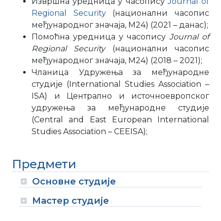
Извршна уредница у часопису
Journal of
Regional Security
(национални часопис
међународног значаја, М24) (2021 – данас);
Помоћна уредница у часопису
Journal of
Regional Security
(национални часопис
међународног значаја, М24) (2018 – 2021);
Чланица Удружења за међународне
студије (International Studies Association –
ISA) и Централно и источноевропског
удружења за међународне студије
(Central and East European International
Studies Association – CEEISA);
Предмети
Основне студије
Мастер студије