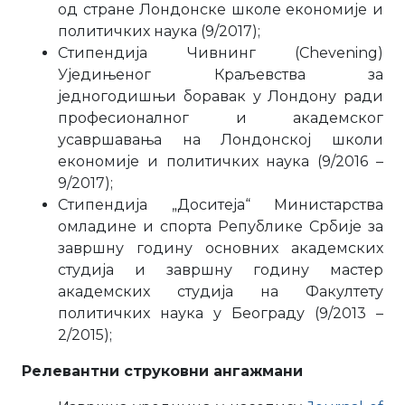
од стране Лондонске школе економије и
политичких наука (9/2017);
Стипендија Чивнинг (Chevening)
Уједињеног Краљевства за
једногодишњи боравак у Лондону ради
професионалног и академског
усавршавања на Лондонској школи
економије и политичких наука (9/2016 –
9/2017);
Стипендија „Доситеја“ Министарства
омладине и спорта Републике Србије за
завршну годину основних академских
студија и завршну годину мастер
академских студија на Факултету
политичких наука у Београду (9/2013 –
2/2015);
Релевантни струковни ангажмани