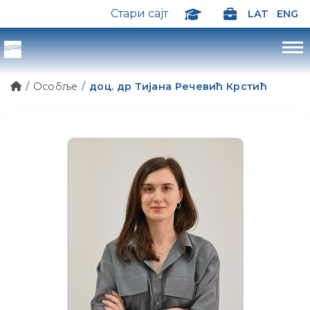
Стари сајт
LAT
ENG
Особље
доц. др Тијана Речевић Крстић