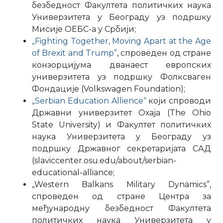
безбедност Факултета политичких наука
Универзитета у Београду уз подршку
Мисије ОЕБС-а у Србији;
„Fighting Together, Moving Apart at the Age
of Brexit and Trump”
, спроведен од стране
конзорцијума дванаест европских
универзитета уз подршку Фолксваген
Фондације (Volkswagen Foundation);
„Serbian Education Allience“
који спроводи
Државни универзитет Охаја (The Ohio
State University) и Факултет политичких
наука Универзитета у Београду уз
подршку Државног секретаријата САД
(slaviccenter.osu.edu/about/serbian-
educational-alliance;
„Western Balkans Military Dynamics”,
спроведен од стране Центра за
међународну безбедност Факултета
политичких наука Универзитета у