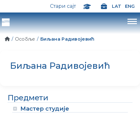
Стари сајт
LAT
ENG
Особље
Биљана Радивојевић
Биљана Радивојевић
Предмети
Мастер студије