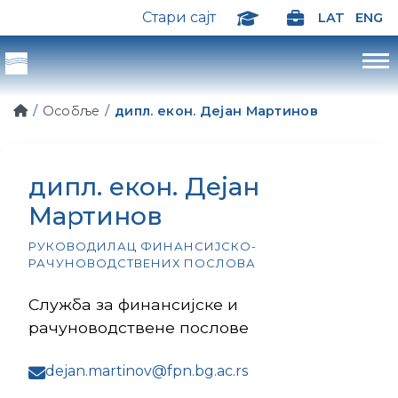
Стари сајт
LAT
ENG
Особље
дипл. екон. Дејан Мартинов
дипл. екон. Дејан
Мартинов
РУКОВОДИЛАЦ ФИНАНСИЈСКО-
РАЧУНОВОДСТВЕНИХ ПОСЛОВА
Служба за финансијске и
рачуноводствене послове
dejan.martinov@fpn.bg.ac.rs