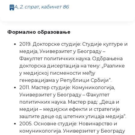
А, 2. спрат, кабинет 86
Формално образовање
2019. Докторске студије: Студије културе и
медија, Универзитет у Београду –
Факултет политичких наука. Одбрањена
докторска дисертација на тему: „Разлике
у медијској писмености међу
генерацијама у Републици Србији“.
2011. Мастер студије: Комуникологија,
Универзитет у Београду – Факултет
политичких наука. Мастер рад: „Деца и
медији – медијски ефекти и стратегије
заштите деце од штетних утицаја медија“.
2005. Основне студије: Новинарство и
комуникологија. Универзитет у Београду