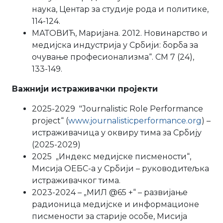
наука, Центар за студије рода и политике,
114-124.
МАТОВИЋ, Маријана. 2012. Новинарство и
медијска индустрија у Србији: борба за
очување професионализма“. CM 7 (24),
133-149.
Важнији истраживачки пројекти
2025-2029 "Journalistic Role Performance
project“ (
www.journalisticperformance.org
) –
истраживачица у оквиру тима за Србију
(2025-2029)
2025 „Индекс медијске писмености“,
Мисија ОЕБС-а у Србији – руководитељка
истраживачког тима.
2023-2024 – „МИЛ @65 +“ – развијање
радионица медијске и информационе
писмености за старије особе, Мисија