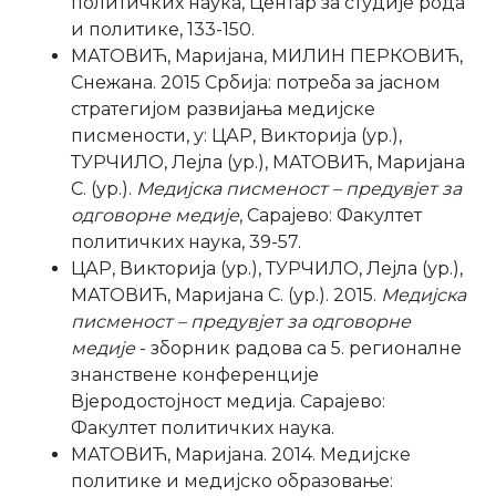
политичких наука, Центар за студије рода
и политике, 133-150.
МАТОВИЋ, Маријана, МИЛИН ПЕРКОВИЋ,
Снежана. 2015 Србија: потреба за јасном
стратегијом развијања медијске
писмености, у: ЦАР, Викторија (ур.),
ТУРЧИЛО, Лејла (ур.), МАТОВИЋ, Маријана
С. (ур.).
Медијска писменост – предувјет за
одговорне медије
, Сарајево: Факултет
политичких наука, 39-57.
ЦАР, Викторија (ур.), ТУРЧИЛО, Лејла (ур.),
МАТОВИЋ, Маријана С. (ур.). 2015.
Медијска
писменост – предувјет за одговорне
медије
- зборник радова са 5. регионалне
знанствене конференције
Вјеродостојност медија. Сарајево:
Факултет политичких наука.
МАТОВИЋ, Маријана. 2014. Медијске
политике и медијско образовање: