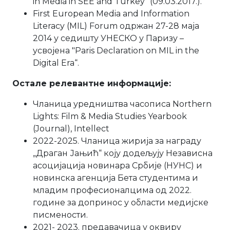
in Мedia in SEE and Turkey” (09.03.2017.).
First European Media and Information
Literacy (MIL) Forum одржан 27-28 мaја
2014 у седишту УНЕСКО у Паризу –
усвојена "Paris Declaration on MIL in the
Digital Era“.
Остале релевантне информације:
Чланица уредништва часописа Northern
Lights: Film & Media Studies Yearbook
(Journal), Intellect
2022-2025. Чланица жирија за награду
„Драган Јањић“ коју додељују Независна
асоцијација новинара Србије (НУНС) и
новинска агенција Бета студентима и
младим професионалцима од 2022.
године за допринос у области медијске
писмености.
2021- 2023. предавачица у оквиру