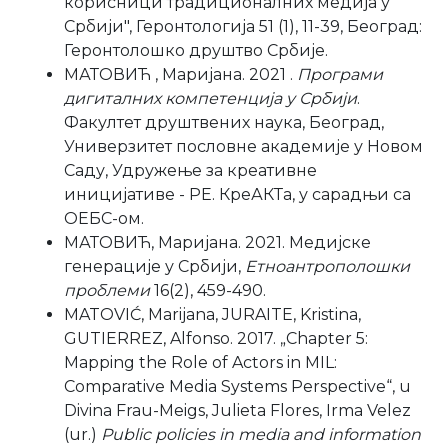
корисници традиционалних медија у
Србији", Геронтологија 51 (1), 11-39, Београд:
Геронтолошко друштво Србије.
МАТОВИЋ , Маријана. 2021 .
Програми
дигиталних компетенција у Србији
.
Факултет друштвених наука, Београд,
Универзитет пословне академије у Новом
Саду, Удружење за креативне
иницијативе - РЕ. КреАКТа, у сарадњи са
ОЕБС-ом.
МАТОВИЋ, Маријана. 2021. Медијске
генерације у Србији,
Етноантрополошки
проблеми
16(2), 459-490.
MATOVIĆ, Marijana, JURAITE, Kristina,
GUTIERREZ, Alfonso. 2017. „Chapter 5:
Mapping the Role of Actors in MIL:
Comparative Media Systems Perspective“, u
Divina Frau-Meigs, Julieta Flores, Irma Velez
(ur.)
Public policies in media and information