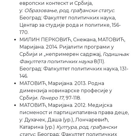
европски контескт и Србија,
у:
Образовање, род, грађански статус
.
Београд: Факултет политичких наука,
Центар за студије рода и политике, 156-
170.
МИЛИН ПЕРКОВИЋ, Снежана, МАТОВИЋ,
Маријана. 2014. Ријалити програми у
Србији и „непримерен садржај,
Годишњак
Факултета политичких наука
8(11).
Београд: Фалкултет политичких наука, 131-
146.
МАТОВИЋ, Маријана. 2013. Родна
димензија новинарске професије у
Србији.
Генеро 17
, 97-118.
МАТОВИЋ, Маријана. 2012. Mедијска
писменост и партиципативна права деце,
у: Духачек, Даша (ур.), Лончаревић,
Катарина (ур.)
Култура, род, грађански
статус
. Београд: Факултет политичких