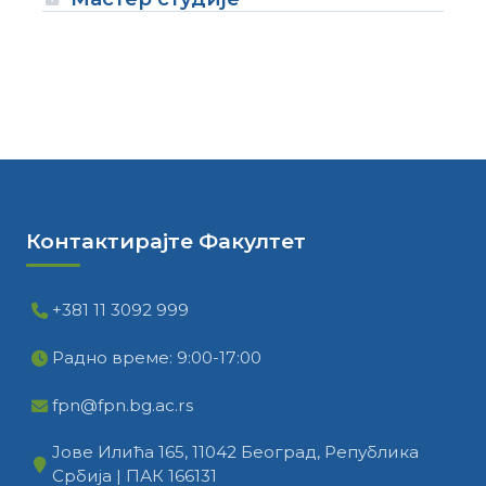
Контактирајте Факултет
+381 11 3092 999
Радно време: 9:00-17:00
fpn@fpn.bg.ac.rs
Јове Илића 165, 11042 Београд, Република
Србија | ПАК 166131