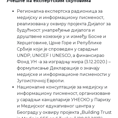
Учешће на експертским скуповима
Регионална експертска радионица за
медијску и информациону писменост,
реализована у оквиру пројекта Дијалог за
будућност: унапређење дијалога и
друштвене кохезије у и између Босне и
Херцеговине, Црне Горе и Републике
Србије који је спроведен у сарадњи
UNDP, UNICEF I UNESCO, а финансирао
Фонд УН -a за изградњу мира (3.12.2020.) –
формулисање Декларације о значају
медијске и информационе писмености у
Југоисточној Европи.
Националне консултације за медијску и
информациону писменост, организоване
у сарадњи канцеларије УНЕСКО у Паризу
и Медијског едукативног центра у
Београду у оквиру пројекта „Building Тrust