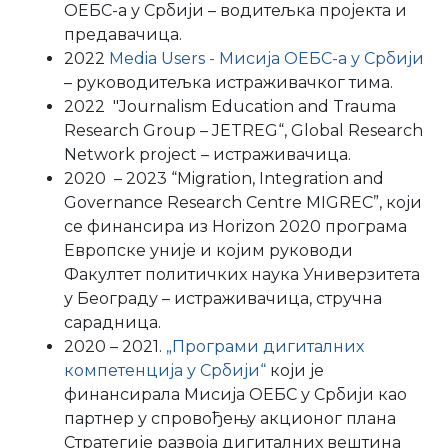
ОЕБС-а у Србији – водитељка пројекта и
предавачица.
2022
Media Users - Мисија ОЕБС-а у Србији
– руководитељка истраживачког тима.
2022 "Journalism Education аnd Trauma
Research Group – JETREG“, Global Research
Network project – истраживачица.
2020 – 2023 “Migration, Integration and
Governance Research Centre MIGREC”, који
се финансира из Horizon 2020 програма
Европске уније и којим руководи
Факултет политичких наука Универзитета
у Београду – истраживачица, стручна
сарадница.
2020 – 2021.
„Програми дигиталних
компетенција у Србији“
који је
финансирала Мисија ОЕБС у Србији као
партнер у спровођењу акционог плана
Стратегије развоја дигиталних вештина