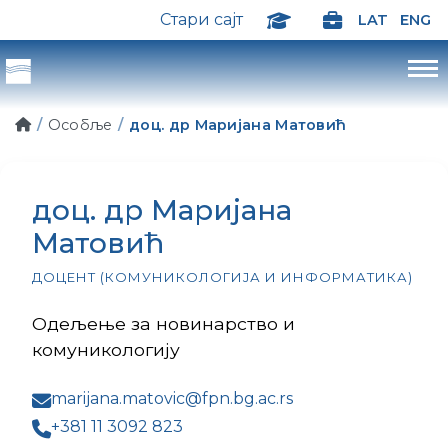
Стари сајт
LAT
ENG
Особље
доц. др Маријана Матовић
доц. др Маријана
Матовић
ДОЦЕНТ (КОМУНИКОЛОГИЈА И ИНФОРМАТИКА)
Одељење за новинарство и
комуникологију
marijana.matovic@fpn.bg.ac.rs
+381 11 3092 823