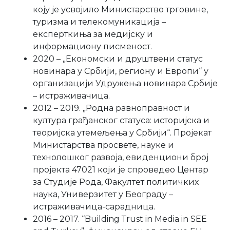
коју је усвојило Министарство трговине,
туризма и телекомуникација –
експерткиња за медијску и
информациону писменост.
2020 – „Економски и друштвени статус
новинара у Србији, региону и Европи“ у
организацији Удружења новинара Србије
– истраживачица.
2012 – 2019. „Родна равноправност и
култура грађанског статуса: историјска и
теоријска утемељења у Србији“. Пројекат
Министарства просвете, науке и
технолошког развоја, евиденциони број
пројекта 47021 који је спроведео Центар
за Студије Рода, Факултет политичких
наука, Универзитет у Београду –
истраживачица-сарадница.
2016 – 2017. “Building Тrust in Мedia in SEE