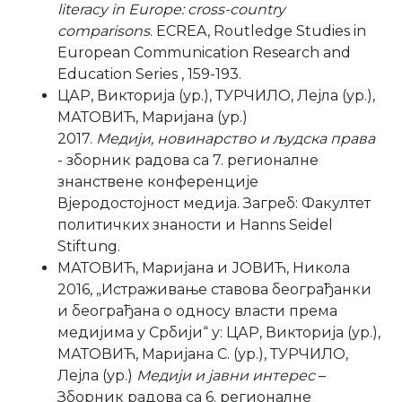
literacy in Europe: cross-country
comparisons
. ECREA, Routledge Studies in
European Communication Research and
Education Series , 159-193.
ЦАР, Викторија (ур.), ТУРЧИЛО, Лејла (ур.),
МАТОВИЋ, Маријана (ур.)
2017.
Медији, новинарство и људска права
- зборник радова са 7. регионалне
знанствене конференције
Вјеродостојност медија. Загреб: Факултет
политичких знаности и Hanns Seidel
Stiftung.
МАТОВИЋ, Маријана и ЈОВИЋ, Никола
2016, „Истраживање ставова београђанки
и београђана о односу власти према
медијима у Србији“ у: ЦАР, Викторија (ур.),
МАТОВИЋ, Маријана С. (ур.), ТУРЧИЛО,
Лејла (ур.)
Медији и јавни интерес
–
Зборник радова са 6. регионалне