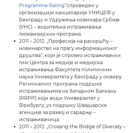
Programme Rating”
спроведен у
организацији канцеларије УНИЦЕФ у
Београду и Удружења новинара Србије
(УНС) – водитељка истраживања
телевизијских програма.
2011 – 2012. „Професија на раскршћу –
новинарство на прагу информационог
друштва“, који је спровео истраживачки
тим Центра за медије и медијска
истраживања Факултета политичких
наука Универзитета у Београду у оквиру
Регионалног програма подршке
истраживањима на Западном Балкану
(RRPP) који води Универзитет у
Фрибургу, уз подршку Швајцарске
агенције за развој и сарадњу –
истраживачица.
2011 – 2012. „Crossing the Bridge of Diversity –