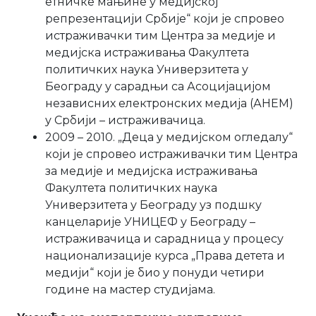
eтничке мањине у медијској
репрезентацији Србије“ који је спровео
истраживачки тим Центра за медије и
медијска истраживања Факултета
политичких наука Универзитета у
Београду у сарадњи са Асоцијацијом
независних електронских медија (АНЕМ)
у Србији – истраживачица.
2009 – 2010. „Деца у медијском огледалу“
који је спровео истраживачки тим Центра
за медије и медијска истраживања
Факултета политичких наука
Универзитета у Београду уз подшку
канцеларије УНИЦЕФ у Београду –
истраживачица и сарадница у процесу
национализације курса „Права детета и
медији“ који је био у понуди четири
године на мастер студијама.