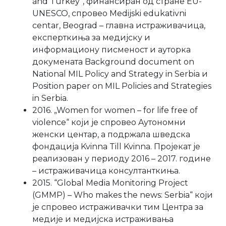
and Turkey”, финансиран од стране EU-
UNESCO, спровео Medijski edukativni
centar, Beograd – главна истраживачица,
експерткиња за медијску и
информациону писменост и ауторка
докумената Background document on
National MIL Policy and Strategy in Serbia и
Position paper on MIL Policies and Strategies
in Serbia.
2016. „Women for women – for life free of
violence“ који је спровео Aутономни
женски центар, а подржала шведска
фондација Kvinna Till Kvinna. Пројекат је
реализован у периоду 2016 – 2017. године
– истраживачица консултанткиња.
2015. “Global Media Monitoring Project
(GMMP) – Who makes the news: Serbia“ који
је спровео истраживачки тим Центра за
медије и медијска истраживања