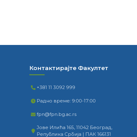
Контактирајте Факултет
+381 11 3092 999
Радно време: 9:00-17:00
fpn@fpn.bg.ac.rs
Јове Илића 165, 11042 Београд,
Република Србија | ПАК 166131