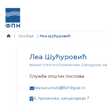
Особље
Леа Шућуровић
Леа Шућуровић
ВИШИ СТРУЧНОТЕХНИЧКИ САРАДНИК ЗА
Служба општих послова
lea.sucurovic@fpn.bg.ac.rs
Б, приземље, канцеларија 7