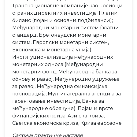
Транснационалне компаније као носиоци
страних директних инвестиција; Платни
биланс (појам и основни подбиланси);
Међународни монетарни систем (златни
стандард, Бретонвудски монетарни
систем, Европски монетарни систем,
Економска и монетарна унија);
Институционализација међународних
монетарних односа (Међународни
монетарни фонд, Међународна банка за
обнову и развој, Међународно удружење
за развој, Међународна финансијска
корпорација, Мултилатерална агенција за
гарантовање инвестиција, Банка за
међународне обрачуне); Појам и врсте
финансијских криза. Азијска криза,
Светска економска криза, Криза еврозоне.
Садржај практичне наставе