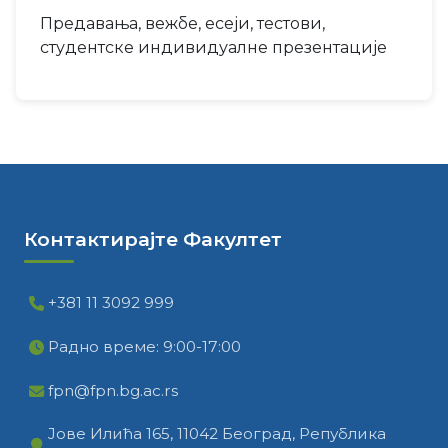
Предавања, вежбе, есеји, тестови,
студентске индивидуалне презентације
Контактирајте Факултет
+381 11 3092 999
Радно време: 9:00-17:00
fpn@fpn.bg.ac.rs
Јове Илића 165, 11042 Београд, Република