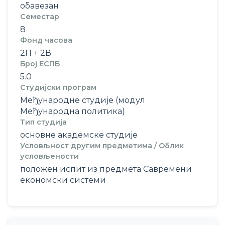
обавезан
Семестар
8
Фонд часова
2П + 2В
Број ЕСПБ
5.0
Студијски програм
Међународне студије (модул
Међународна политика)
Тип студија
основне академске студије
Условљност другим предметима / Облик
условљености
положен испит из предмета Савремени
економски системи