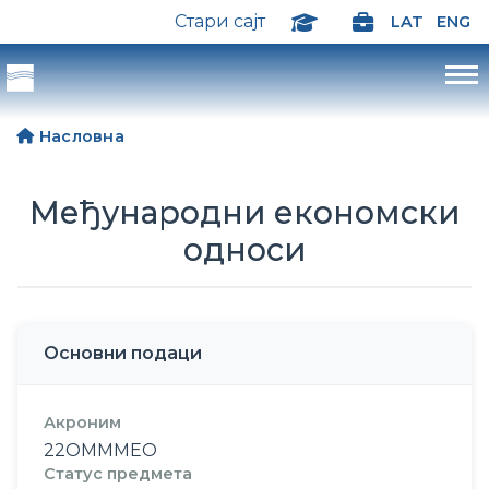
Стари сајт
LAT
ENG
Насловна
Међународни економски
односи
Основни подаци
Акроним
22ОМММЕО
Статус предмета