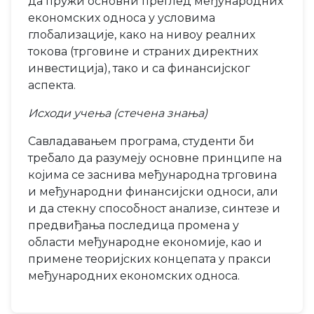
да пружи основни преглед међународних
економских односа у условима
глобализације, како на нивоу реалних
токова (трговине и страних директних
инвестиција), тако и са финансијског
аспекта.
Исходи учења (стечена знања)
Савладавањем програма, студенти би
требало да разумеју основне принципе на
којима се заснива међународна трговина
и међународни финансијски односи, али
и да стекну способност анализе, синтезе и
предвиђања последица промена у
области међународне економије, као и
примене теоријских концепата у пракси
међународних економских односа.