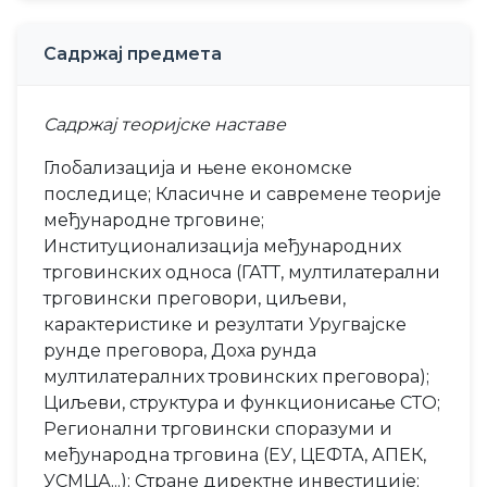
Садржај предмета
Садржај теоријске наставе
Глобализација и њене економске
последице; Класичне и савремене теорије
међународне трговине;
Институционализација међународних
трговинских односа (ГАТТ, мултилатерални
трговински преговори, циљеви,
карактеристике и резултати Уругвајске
рунде преговора, Доха рунда
мултилатералних тровинских преговора);
Циљеви, структура и функционисање СТО;
Регионални трговински споразуми и
међународна трговина (ЕУ, ЦЕФТА, АПЕК,
УСМЦА...); Стране директне инвестиције;