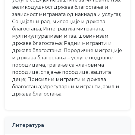
великодушност држава благостања и
зависност миграната од накнада и услуга);
Социјални рад, миграције и држава
благостања; Интеграција миграната,
мултикултурализам и тзв. шовинизам
државе благостања; Радни мигранти и
држава благостања; Породичне миграције
и држава благостања – услуге подршке
породицама, трагање са члановима
породице, спајање породице, заштита
деце; Присилни мигранти и држава
благостања; Ирегуларни мигранти, азил и
држава благостања.
Литература