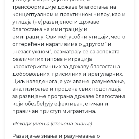
трансформације државе благостања на
концептуалном и практичном нивоу, као и
утицаја (не)развијености државе
благостања на имиграцију и
емиграцију. Ови међусобни утицаји, често
оптерећени наративима о „другом“ и
„незаслужном“, разматрају се са аспеката
различитих типова миграција
карактеристичних за државу благостања –
добровољних, присилних и ирегуларних.
Циљ наведенога је уочавање, разумевање,
анализирање и процена свих подстицаја
за развијање програма државе благостања
који обезбеђују ефективан, етичан и
правичан приступ мигрантима.
Исходи учења (стечена знања)
Развијање знања и разумевања о