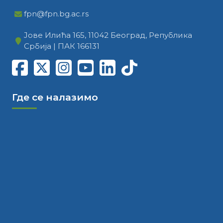
fpn@fpn.bg.ac.rs
Јове Илића 165, 11042 Београд, Република
Србија | ПАК 166131
Где се налазимо