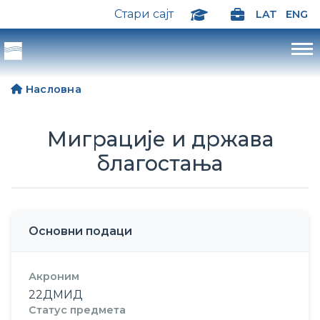
Стари сајт
LAT
ENG
Насловна
Миграције и држава
благостања
Основни подаци
Акроним
22ДМИД
Статус предмета