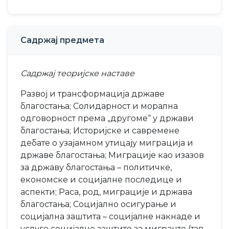
Садржај предмета
Садржај теоријске наставе
Развој и трансформација државе
благостања; Солидарност и морална
одговорност према „другоме“ у држави
благостања; Историјске и савремене
дебате о узајамном утицају миграција и
државе благостања; Миграције као изазов
за државу благостања – политичке,
економске и социјалне последице и
аспекти; Раса, род, миграције и држава
благостања; Социјално осигурање и
социјална заштита – социјалне накнаде и
услуге социјалне заштите за мигранте (тзв.