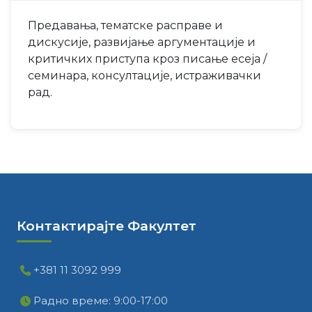
Предавања, тематске расправе и
дискусије, развијање аргументације и
критичких приступа кроз писање есеја /
семинара, консултације, истраживачки
рад.
Контактирајте Факултет
+381 11 3092 999
Радно време: 9:00-17:00