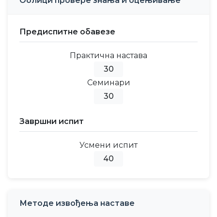
Облици провере знања и оцењивање
Предиспитне обавезе
Практична настава
30
Семинари
30
Завршни испит
Усмени испит
40
Методе извођења наставе