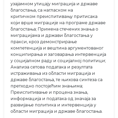
узајамном утицају миграција и државе
благостања, са нагласком на
критичком преиспитивању притисака
који врше миграције на програме државе
благостања; Примена стечених знања о
миграцијама и држави благостања у
пракси, кроз демонстрирање
компетенција и вештина аргументованог
конципирања и заговарања интервенција
у социјалном раду и социјалној политици;
Анализа сетова података и резултата
истраживања из области миграција и
државе благостања, те њихова синтеза са
претходно постојећим знањима;
Преиспитивање и процена знања,
информација и података од значаја за
развијање политика и интервенција у
области миграција и државе благостања.