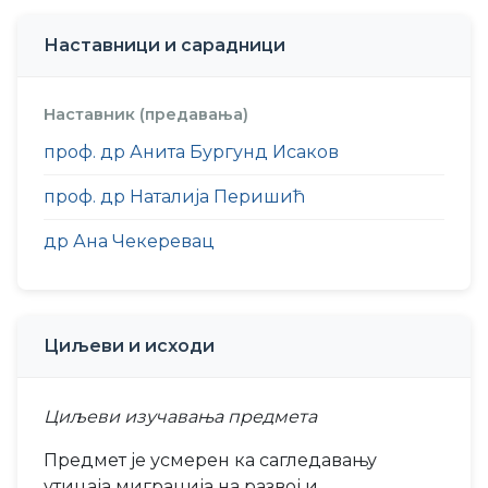
Наставници и сарадници
Наставник (предавања)
проф. др Анита Бургунд Исаков
проф. др Наталија Перишић
др Ана Чекеревац
Циљеви и исходи
Циљеви изучавања предмета
Предмет је усмерен ка сагледавању
утицаја миграција на развој и