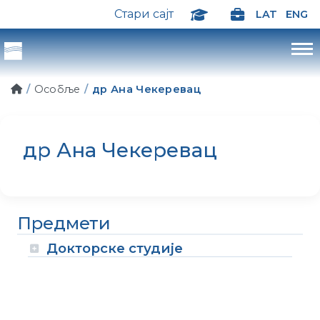
Стари сајт
LAT
ENG
Особље
др Ана Чекеревац
др Ана Чекеревац
Предмети
Докторске студије