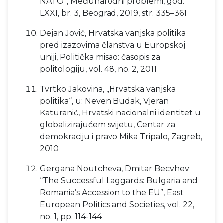
NATO“, Međunarodni problemi, god.
LXXI, br. 3, Beograd, 2019, str. 335–361
Dejan Jović, Hrvatska vanjska politika
pred izazovima članstva u Europskoj
uniji, Politička misao: časopis za
politologiju, vol. 48, no. 2, 2011
Tvrtko Jakovina, „Hrvatska vanjska
politika“, u: Neven Budak, Vjeran
Katuranić, Hrvatski nacionalni identitet u
globalizirajućem svijetu, Centar za
demokraciju i pravo Mika Tripalo, Zagreb,
2010
Gergana Noutcheva, Dmitar Becvhev
“The Successful Laggards: Bulgaria and
Romania’s Accession to the EU”, East
European Politics and Societies, vol. 22,
no. 1, pp. 114-144