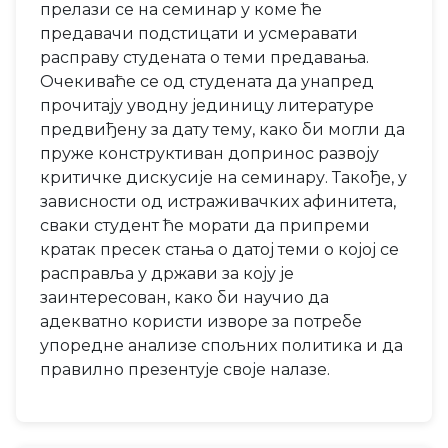
прелази се на семинар у коме ће
предавачи подстицати и усмеравати
расправу студената о теми предавања.
Очекиваће се од студената да унапред
прочитају уводну јединицу литературе
предвиђену за дату тему, како би могли да
пруже конструктиван допринос развоју
критичке дискусије на семинару. Такође, у
зависности од истраживачких афинитета,
сваки студент ће морати да припреми
кратак пресек стања о датој теми о којој се
расправља у држави за коју је
заинтересован, како би научио да
адекватно користи изворе за потребе
упоредне анализе спољних политика и да
правилно презентује своје налазе.