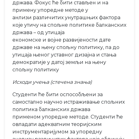
држава. Фокус ће бити стављен и на
примену упоредне методе у
анлизи различитих унутрашњих фактора
које утичу на спољне политике балканских
држава – од утицаја
економске и војне развијености дате
државе на њену спољну политику, па до
утицаја њеног уставног дизајна и стања
демократије у датој земљи на њену
спољну политику
Исходи учења (стечена знања)
Студенти ће бити оспособљени за
самостално научно истраживање спољних
политика балканских држава
применом упоредне методе. Студенти ће
овладати адекватним теоријским
инструментаријумом за упоредну