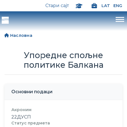
Стари сајт
LAT
ENG
Насловна
Упоредне спољне
политике Балкана
Основни подаци
Акроним
22ДУСП
Статус предмета