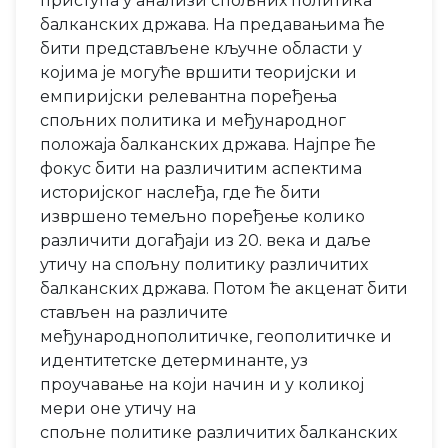
приступа у анализи спољних политика
балканских држава. На предавањима ће
бити представљене кључне области у
којима је могуће вршити теоријски и
емпиријски релевантна поређења
спољних политика и међународног
положаја балканских држава. Најпре ће
фокус бити на различитим аспектима
историјског наслеђа, где ће бити
извршено темељно поређење колико
различити догађаји из 20. века и даље
утичу на спољну политику различитих
балканских држава. Потом ће акценат бити
стављен на различите
међународнополитичке, геополитичке и
идентитетске детерминанте, уз
проучавање на који начин и у коликој
мери оне утичу на
спољне политике различитих балканских