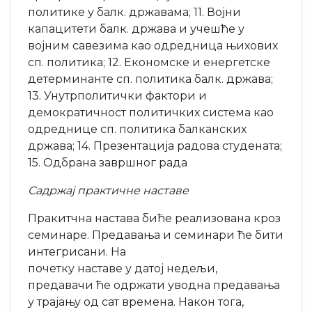
политике у балк. државама; 11. Војни
капацитети балк. држава и учешће у
војним савезима као одредница њихових
сп. политика; 12. Економске и енергетске
детерминанте сп. политика балк. држава;
13. Унутрполитички фактори и
демократичност политичких система као
одреднице сп. политика балканских
држава; 14. Презентација радова студената;
15. Одбрана завршног рада
Садржај практичне наставе
Пракитчна настава биће реализована кроз
семинаре. Предавања и семинари ће бити
интегрисани. На
почетку наставе у датој недељи,
предавачи ће одржати уводна предавања
у трајању од сат времена. Након тога,