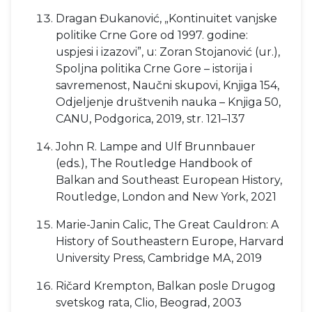
Dragan Đukanović, „Kontinuitet vanjske
politike Crne Gore od 1997. godine:
uspjesi i izazovi”, u: Zoran Stojanović (ur.),
Spoljna politika Crne Gore – istorija i
savremenost, Naučni skupovi, Knjiga 154,
Odjeljenje društvenih nauka – Knjiga 50,
CANU, Podgorica, 2019, str. 121–137
John R. Lampe and Ulf Brunnbauer
(eds.), The Routledge Handbook of
Balkan and Southeast European History,
Routledge, London and New York, 2021
Marie-Janin Calic, The Great Cauldron: A
History of Southeastern Europe, Harvard
University Press, Cambridge MA, 2019
Ričard Krempton, Balkan posle Drugog
svetskog rata, Clio, Beograd, 2003