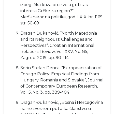
izbeglička kriza proizvela gubitak
interesa Grčke za region?“,
Međunarodna politika, god. LXIX, br. 1169,
str. 50-69
Dragan Đukanović, “North Macedonia
and Its Neighbours: Challenges and
Perspectives“, Croatian International
Relations Review, Vol. XXV, No. 85,
Zagreb, 2019, pp. 90–114
Sorin Stefan Denca, “Europeanization of
Foreign Policy: Empirical Findings from
Hungary, Romania and Slovakia”, Journal
of Contemporary European Research,
Vol. 5, No. 3, pp. 389-404
Dragan Đukanović, „Bosna i Hercegovina
na neizvesnom putu ka članstvu u