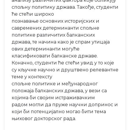
анализу различитих фактора које обликују
спољну политику држава. Такође, студенти
ће стећи широко
познавање основних историјских и
савремених детерминанти спољне
политике различитих балканских
држава, те начина како је спрам утицаја
ових детерминанти могуће
класификовати балканске државе.
Коначно, студенти ће стећи увид у то које
су кључне научно и друштвено релевантне
теме у контексту
спољне политике и међународног
положаја балканских држава, у вези са
којима би својим истраживачким
радом могли да пруже научни допринос и
који би потенцијално могао бити тема
њиховог докторског рада.