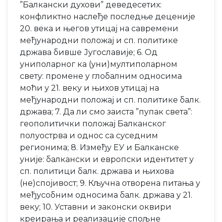
”Балкански духови” деведесетих:
конфликтно наслеђе последње деценије
20. века и његов утицај на савремени
међународни положај и сп. политике
држава бивше Југославије; 6. Од
униполарног ка (уни)мултиполарном
свету: промене у глобалним односима
моћи у 21. веку и њихов утицај на
међународни положај и сп. политике балк.
држава; 7. Да ли смо заиста ”пупак света”:
геополитички положај Балканског
полуострва и однос са суседним
регионима; 8. Између ЕУ и Балканске
уније: балкански и европски идентитет у
сп. политици балк. држава и њихова
(не)спојивост; 9. Кључна отворена питања у
међусобним односима балк. држава у 21.
веку; 10. Уставни и законски оквири
креирања и реализације спољне