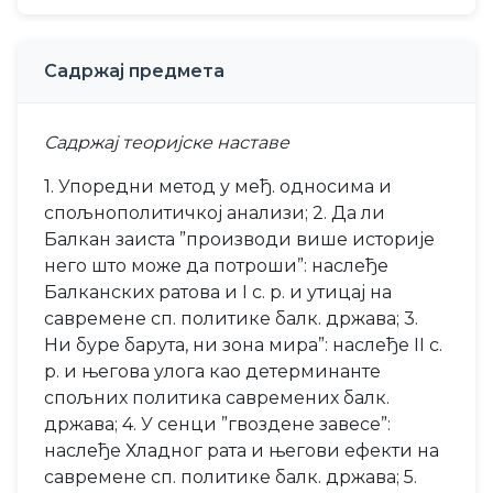
Садржај предмета
Садржај теоријске наставе
1. Упоредни метод у међ. односима и
спољнополитичкој анализи; 2. Да ли
Балкан заиста ”производи више историје
него што може да потроши”: наслеђе
Балканских ратова и I с. р. и утицај на
савремене сп. политике балк. држава; 3.
Ни буре барута, ни зона мира”: наслеђе II с.
р. и његова улога као детерминанте
спољних политика савремених балк.
држава; 4. У сенци ”гвоздене завесе”:
наслеђе Хладног рата и његови ефекти на
савремене сп. политике балк. држава; 5.