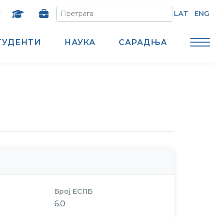
т
LAT
ENG
ТУДЕНТИ
НАУКА
САРАДЊА
Број ЕСПБ
6.0