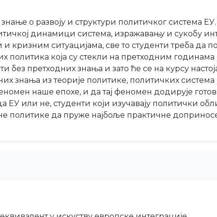
у знање о развоју и структури политичког система ЕУ
литичкој динамици система, изражавању и сукобу и
 и кризним ситуацијама, све то студенти треба да 
 политика која су стекли на претходним годинама 
и без претходних знања и зато ће се на курсу настој
ених знања из теорије политике, политичких система
еномен наше епохе, и да тај феномен додирује гото
ЕУ или не, студенти који изучавају политички обл
не политике да пруже најбоље практичне доприносе
 еквивалент у искуству европске интеграције