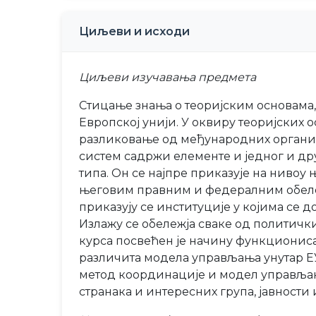
Циљеви и исходи
Циљеви изучавања предмета
Стицање знања о теоријским основама,
Европској унији. У оквиру теоријских
разликовање од међународних организа
систем садржи елементе и једног и др
типа. Он се најпре приказује на нивоу
његовим правним и федералним обележј
приказују се институције у којима се д
Излажу се обележја сваке од политичк
курса посвећен је начину функциониса
различита модела управљања унутар ЕУ
метод координације и модел управљањ
странака и интересних група, јавности