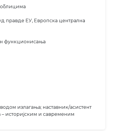
м облицима
Суд правде ЕУ, Европска централна
чин функционисања
оводом излагања; наставник/асистент
 – историјским и савременим