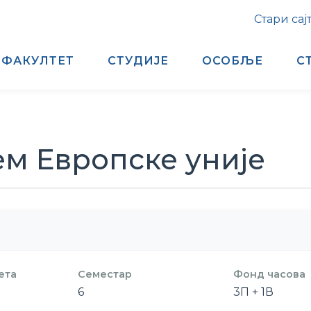
Стари сај
ФАКУЛТЕТ
СТУДИЈЕ
ОСОБЉЕ
С
м Европске уније
ета
Семестар
Фонд часова
6
3П + 1В