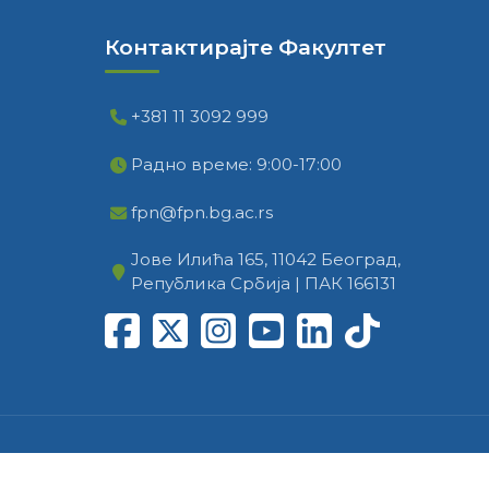
Контактирајте Факултет
+381 11 3092 999
Радно време: 9:00-17:00
fpn@fpn.bg.ac.rs
Јове Илића 165, 11042 Београд,
Република Србија | ПАК 166131