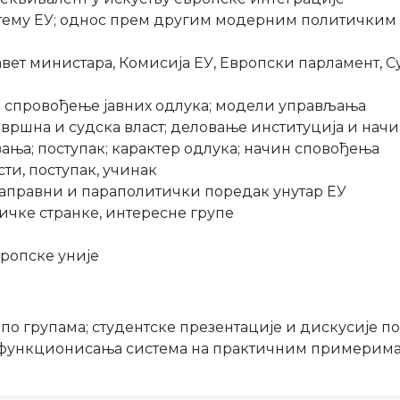
стему ЕУ; однос прем другим модерним политички
Савет министара, Комисија ЕУ, Европски парламент, 
и спровођење јавних одлука; модели управљања
звршна и судска власт; деловање институција и на
ања; поступак; карактер одлука; начин сповођења
ти, поступак, учинак
раправни и параполитички поредак унутар ЕУ
тичке странке, интересне групе
вропске уније
по групама; студентске презентације и дискусије п
а функционисања система на практичним примерима