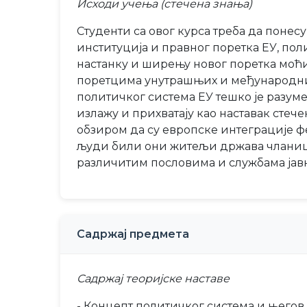
Исходи учења (стечена знања)
Студенти са овог курса треба да понес
институција и правног поретка ЕУ, по
настанку и ширењу новог поретка моћи
поретцима унутрашњих и међународних
политичког система ЕУ тешко је разумет
излажу и прихватају као наставак стеч
обзиром да су европске интеграције ф
људи били они житељи држава чланица 
различитим пословима и службама јав
Садржај предмета
Садржај теоријске наставе
- Концепт политичког система и његов