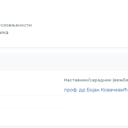
 условљености
ика
Наставник/сарадник (вежбе
проф. др Бојан Ковачевић