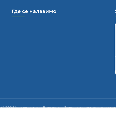
Где се налазимо
© 2026 Универзитет у Београду - Факултет политичких наука