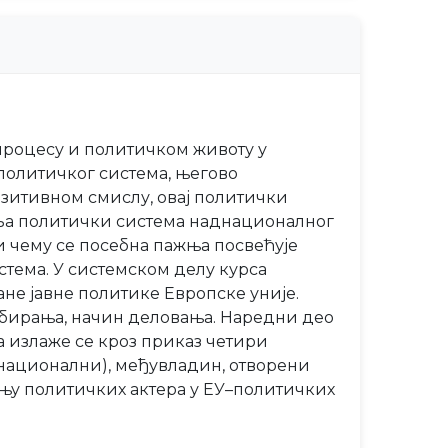
процесу и политичком животу у
 политичког система, његово
зитивном смислу, овај политички
авља политички система наднационалног
ри чему се посебна пажња посвећује
стема. У системском делу курса
ане јавне политике Европске уније.
н бирања, начин деловања. Наредни део
а излаже се кроз приказ четири
днационални), међувладин, отворени
њу политичких актера у ЕУ–политичких