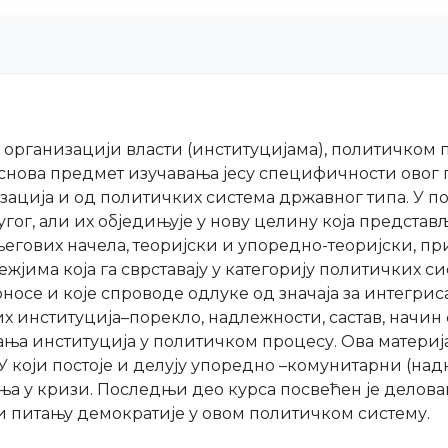
 организацији власти (институцијама), политичком 
 основа предмет изучавања јесу специфичности овог
ција и од политичких система државног типа. У по
угог, али их обједињује у нову целину која предст
 његових начела, теоријски и упоредно-теоријски, п
има која га сврставају у категорију политичких си
оносе и које спроводе одлуке од значаја за интегрис
их институција–порекло, надлежности, састав, начи
ња институција у политичком процесу. Ова материј
 који постоје и делују упоредно –комунитарни (на
а у кризи. Последњи део курса посвећен је делова
 и питању демократије у овом политичком систему.