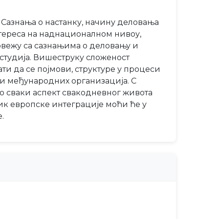
. Сазнања о настанку, начину деловања
нтереса на наднационалном нивоу,
повежу са сазнањима о деловању и
студија. Вишеструку сложеност
ати да се појмови, структуре у процеси
 и међународних организација. С
во сваки аспект свакодневног живота
ик европске интеграције моћи ће у
.