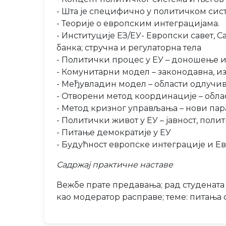
- Шта је специфично у политичком си
- Теорије о европским интеграцијама.
- Институције ЕЗ/ЕУ- Европски савет, 
банка; стручна и регулаторна тела
- Политички процес у ЕУ – доношење 
- Комунитарни модел – законодавна, и
- Међувладин модел – области одлучив
- Отворени метод координације – облас
- Метод кризног управљања – нови па
- Политички живот у ЕУ – јавност, поли
- Питање демократије у ЕУ
- Будућност европске интеграције и Е
Садржај практичне наставе
Вежбе прате предавања; рад студената 
као модератор расправе; теме: питањ