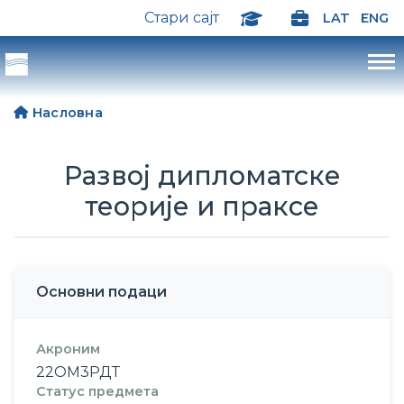
Стари сајт
LAT
ENG
Насловна
Развој дипломатске
теорије и праксе
Основни подаци
Акроним
22ОМ3РДТ
Статус предмета