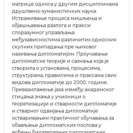
матрице односа у другим дисциплинама
друштвено-хуманистичких наука.
Истраживање процеса мишљења и
објашњавања разлога и пракси
споразумног управљања
међузависностима различитих односних
скупних припадања пре њиховог
називања дипломатијом. Проучавање
дипломатске теорије и сазнања која је
створила о установама, процесима,
структурама, правилима и праксама свих
видова дипломатије до 2000. године.
Превазилажење јаза између академског
стицања знања у учионици о
теоретизацији и стварности дипломатије
и стварног одвијања дипломатије
остваривањем практичног обучавања за
обављање дипломатских послова у
вођењу билатералних дипломатских