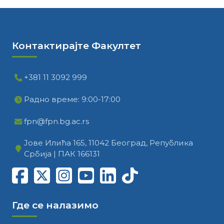
Контактирајте Факултет
+381 11 3092 999
Радно време: 9:00-17:00
fpn@fpn.bg.ac.rs
Јове Илића 165, 11042 Београд, Република
Србија | ПАК 166131
Где се налазимо