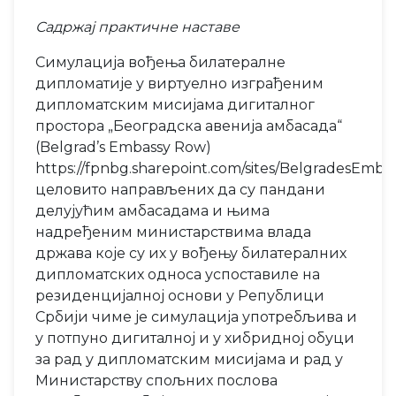
Садржај практичне наставе
Симулација вођења билатералне
дипломатије у виртуелно изграђеним
дипломатским мисијама дигиталног
простора „Београдска авенија амбасада“
(Belgrad’s Embassy Row)
https://fpnbg.sharepoint.com/sites/BelgradesEmb
целовито направљених да су пандани
делујућим амбасадама и њима
надређеним министарствима влада
држава које су их у вођењу билатералних
дипломатских односа успоставиле на
резиденцијалној основи у Републици
Србији чиме је симулација употребљива и
у потпуно дигиталној и у хибридној обуци
за рад у дипломатским мисијама и рад у
Министарству спољних послова