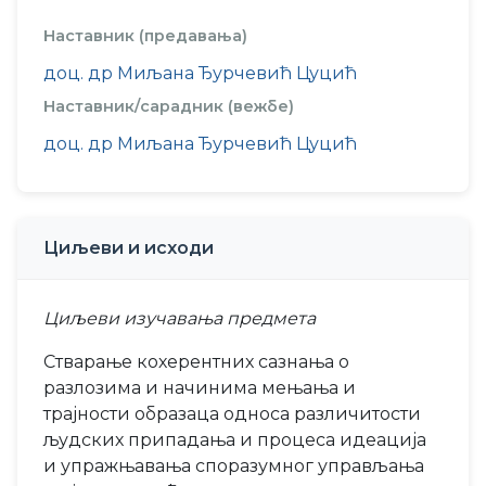
Наставник (предавања)
доц. др Миљана Ђурчевић Цуцић
Наставник/сарадник (вежбе)
доц. др Миљана Ђурчевић Цуцић
Циљеви и исходи
Циљеви изучавања предмета
Стварање кохерентних сазнања о
разлозима и начинима мењања и
трајности образаца односа различитости
људских припадања и процеса идеација
и упражњавања споразумног управљања