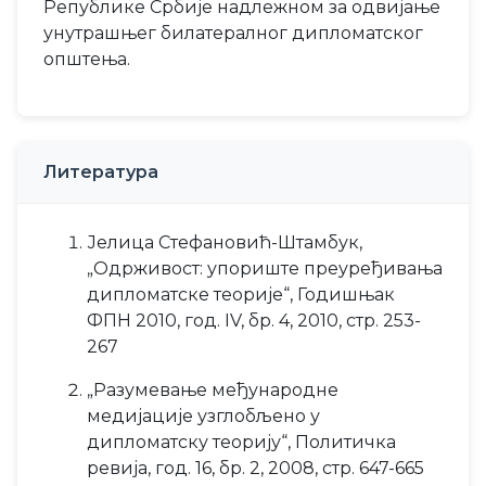
Републике Србије надлежном за одвијање
унутрашњег билатералног дипломатског
општења.
Литература
Јелица Стефановић-Штамбук,
„Одрживост: упориште преуређивања
дипломатске теорије“, Годишњак
ФПН 2010, год. IV, бр. 4, 2010, стр. 253-
267
„Разумевање међународне
медијације узглобљено у
дипломатску теорију“, Политичка
ревија, год. 16, бр. 2, 2008, стр. 647-665