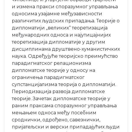
и измена пракси споразумног управљања
односима узајамне међузависности
различитих људских припадања. Теорије о
дипломатији „великих“ теоретизација
међународних односа и најутицајнијих
теоретизација дипломатије у другим
дисциплинама друштвено-хуманистичких
наука. Одређујуће теоријско преимућство
парадигматског релационизма
дипломатске теорије у односу на
ограничења парадигматског
супстанцијализма теорија о дипломатији.
Периодизација развоја дипломатске
теорије. Зачетак дипломатске теорије у
раним праксама споразумног управљања
мењањем односа међу посебним
сроднички, одрођено, савезнички,
пријатељски и верски припадајућих људи