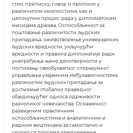
стил, преписку, говор и протокол у
различитим околностима, као и
целокупни процес рада у дипломатским
мисијама држава. Оспособљеност за
поштовање различитости људских
припадања, оживотворење универзалних
људских вредности, укључујући
вредности и правила дипломатије ради
унапређења њене делотворности у
постизању свеобухватног споразумног
управљања узајамним међузависностима
различитим људских припадања за
достизање глобално праведног
обједињујућег односа одрживости
разноликог човечанства. Оснаженост
развијеним практичним
оспособљеностима и аналитичким и
радним вештинама за самостално и
скупно са другима предузимање