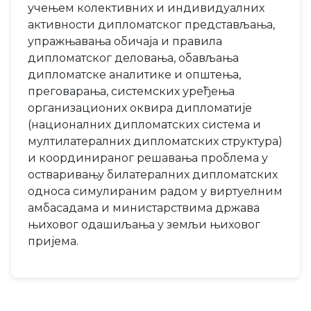
учењем колективних и индивидуалних
активности дипломатског представљања,
упражњавања обичаја и правила
дипломатског деловања, обављања
дипломатске аналитике и општења,
преговарања, системских уређења
организационих оквира дипломатије
(националних дипломатских система и
мултилатералних дипломатских структура)
и координираног решавања проблема у
остваривању билатералних дипломатских
односа симулираним радом у виртуелним
амбасадама и министарствима држава
њиховог одашиљања у земљи њиховог
пријема.