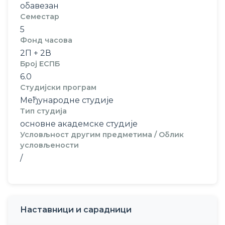
обавезан
Семестар
5
Фонд часова
2П + 2В
Број ЕСПБ
6.0
Студијски програм
Међународне студије
Тип студија
основне академске студије
Условљност другим предметима / Облик
условљености
/
Наставници и сарадници