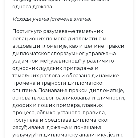
односа држава.
Исходи учења (стечена знања)
Постигнуто разумевање темељних
релационих појмова дипломатије и
видова дипломатије, као и целине пракси
дипломатског споразумног управљања
узајамном међузависношћу различито
односних људских припадања и
темељних разлога и образаца динамике
промена и трајности дипломатског
општења. Познавање пракси дипломатије,
основа њиховог разликовања и сличности,
добрих и лоших примера, главних
процеса, облика, установа, правила,
поступака и средстава дипломатског
расуђивања, држања и понашања,
укључујући дипломатску аналитику, језик,