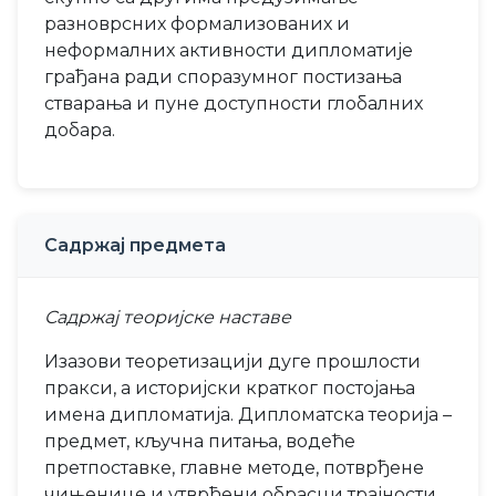
разноврсних формализованих и
неформалних активности дипломатије
грађана ради споразумног постизања
стварања и пуне доступности глобалних
добара.
Садржај предмета
Садржај теоријске наставе
Изазови теоретизацији дуге прошлости
пракси, а историјски кратког постојања
имена дипломатија. Дипломатска теорија –
предмет, кључна питања, водеће
претпоставке, главне методе, потврђене
чињенице и утврђени обрасци трајности