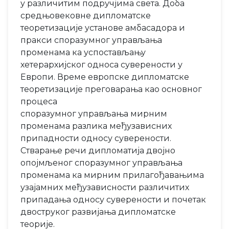
у различитим подручјима света. Доба
средњовековне дипломатске
теоретизације установе амбасадора и
пракси споразумног управљања
променама ка успостављању
хетерархијског односа суверености у
Европи. Време европске дипломатске
теоретизације преговарања као основног
процеса
споразумног управљања мирним
променама разлика међузависних
припадности односу суверености.
Стварање речи дипломатија двојно
опојмљеног споразумног управљања
променама ка мирним прилагођавањима
узајамних међузависности различитих
припадања односу суверености и почетак
двоструког развијања дипломатске
теорије.