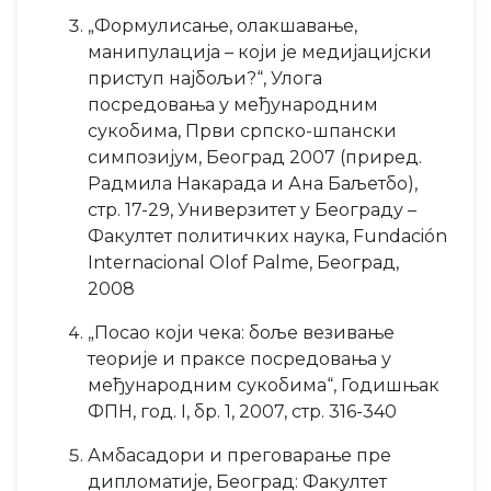
„Формулисање, олакшавање,
манипулација – који је медијацијски
приступ најбољи?“, Улога
посредовања у међународним
сукобима, Први српско-шпански
симпозијум, Београд 2007 (приред.
Радмила Накарада и Ана Баљетбо),
стр. 17-29, Универзитет у Београду –
Факултет политичких наука, Fundación
Internacional Olof Palme, Београд,
2008
„Посао који чека: боље везивање
теорије и праксе посредовања у
међународним сукобима“, Годишњак
ФПН, год. I, бр. 1, 2007, стр. 316-340
Амбасадори и преговарање пре
дипломатије, Београд: Факултет