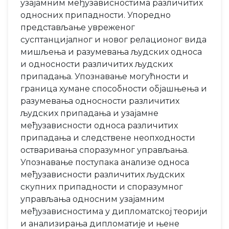
узајамним међузависностима различитих
односних припадности. Упоредно
представљање увреженог
сусптанцијалног и новог релационог вида
мишљења и разумевања људских односа
и односности различитих људских
припадања. Упознавање могућности и
граница хумане способности објашњења и
разумевања односности различитих
људских припадања и узајамне
међузависности односа различитих
припадања и следствене неопходности
остваривања споразумног управљања.
Упознавање поступака анализе односа
међузависности различитих људских
скупних припадности и споразумног
управљања односним узајамним
међузависностима у дипломатској теорији
и анализирања дипломатије и њене