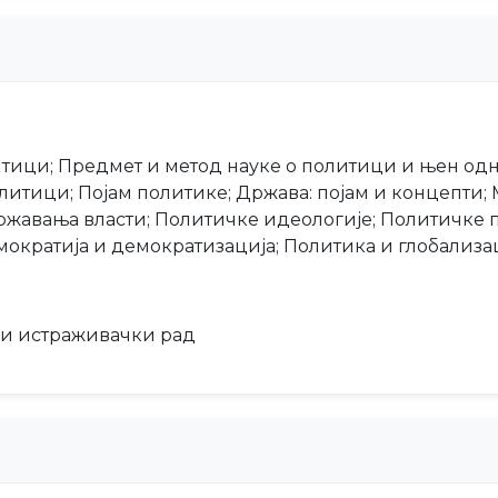
итици; Предмет и метод науке о политици и њен од
литици; Појам политике; Држава: појам и концепти; М
ржавања власти; Политичке идеологије; Политичке п
мократија и демократизација; Политика и глобализа
ки истраживачки рад