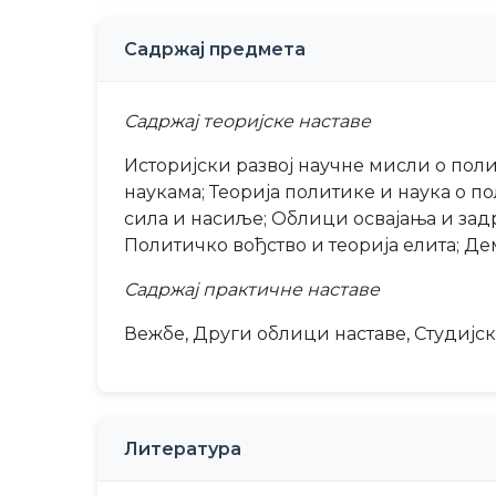
Садржај предмета
Садржај теоријске наставе
Историјски развој научне мисли о пол
наукама; Теорија политике и наука о по
сила и насиље; Облици освајања и зад
Политичко вођство и теорија елита; Де
Садржај практичне наставе
Вежбе, Други облици наставе, Студијс
Литература