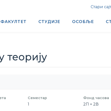
Стари сај
ФАКУЛТЕТ
СТУДИЈЕ
ОСОБЉЕ
С
у теорију
ета
Семестар
Фонд часова
1
2П + 2В