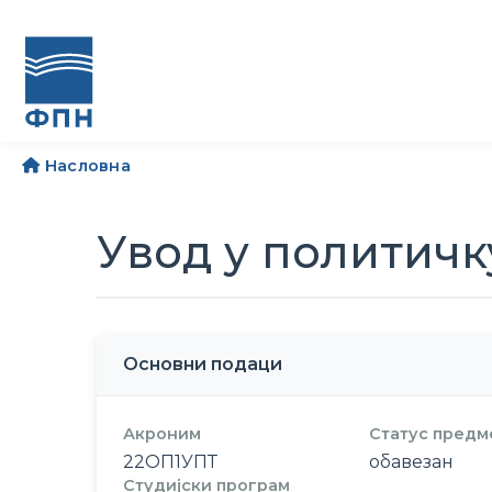
Насловна
Увод у политичк
Основни подаци
Акроним
Статус предм
22ОП1УПТ
обавезан
Студијски програм