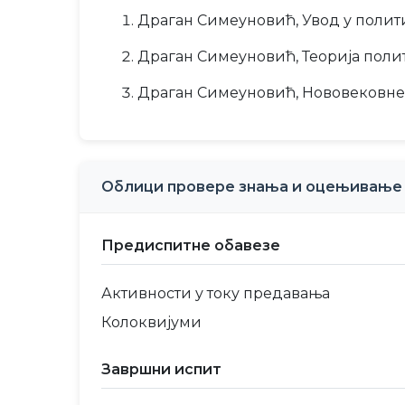
Драган Симеуновић, Увод у политич
Драган Симеуновић, Теорија полити
Драган Симеуновић, Нововековне по
Облици провере знања и оцењивање
Предиспитне обавезе
Активности у току предавања
Колоквијуми
Завршни испит