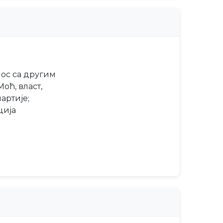
нос са другим
оћ, власт,
артије;
ција