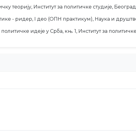
ку теорију, Институт за политичке студије, Београд,
ке - ридер, I део (ОПН практикум), Наука и друштво
литичке идеје у Срба, књ. 1, Институт за политичке 