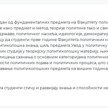
један од фундаменталних предмета на Факултету поли
е како предмет и метод теорије политике тако и са
ржаве, политичког насиља, идеологије, демократије
цу да студенти прве године Факултета политичких н
тиколошка знања, циљ предмета Увод у политичку т
их студија у теоријску политиколошку материју, њи
тицања сазнања о основним категоријама политичке 
ости политичких појава и политичких процеса, што 
давање политиколошких предмета на вишим годинам
студенти стичу и развијају знања и способности н