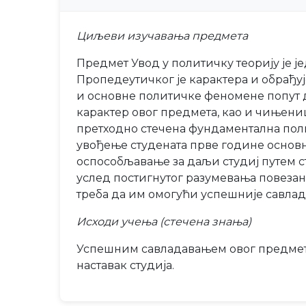
Циљеви изучавања предмета
Предмет Увод у политичку теорију је 
Пропедеутичког је карактера и обрађуј
и основне политичке феномене попут д
карактер овог предмета, као и чињени
претходно стечена фундаментална поли
увођење студената прве године основн
оспособљавање за даљи студиј путем с
услед постигнутог разумевања повезан
треба да им омогући успешније савла
Исходи учења (стечена знања)
Успешним савладавањем овог предмета 
наставак студија.