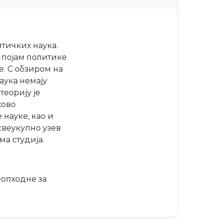
тичких наука.
м појам политике
. С обзиром на
аука немају
еорију је
хово
науке, као и
свеукупно узев
а студија.
еопходне за