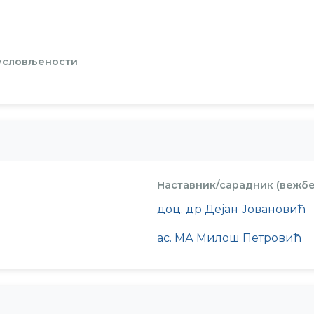
 условљености
Наставник/сарадник (вежбе
доц. др Дејан Јовановић
ас. МА Милош Петровић