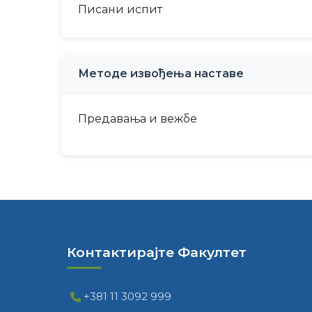
Писани испит
Методе извођења наставе
Предавања и вежбе
Контактирајте Факултет
+381 11 3092 999