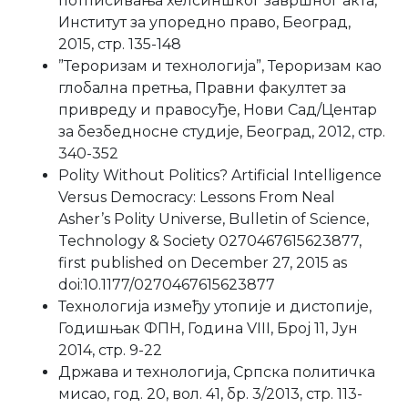
потписивања хелсиншког завршног акта,
Институт за упоредно право, Београд,
2015, стр. 135-148
”Тероризам и технологија”, Тероризам као
глобална претња, Правни факултет за
привреду и правосуђе, Нови Сад/Центар
за безбедносне студије, Београд, 2012, стр.
340-352
Polity Without Politics? Artificial Intelligence
Versus Democracy: Lessons From Neal
Asher’s Polity Universe, Bulletin of Science,
Technology & Society 0270467615623877,
first published on December 27, 2015 as
doi:10.1177/0270467615623877
Технологија између утопије и дистопије,
Годишњак ФПН, Година VIII, Број 11, Јун
2014, стр. 9-22
Држава и технологија, Српска политичка
мисао, год. 20, вол. 41, бр. 3/2013, стр. 113-