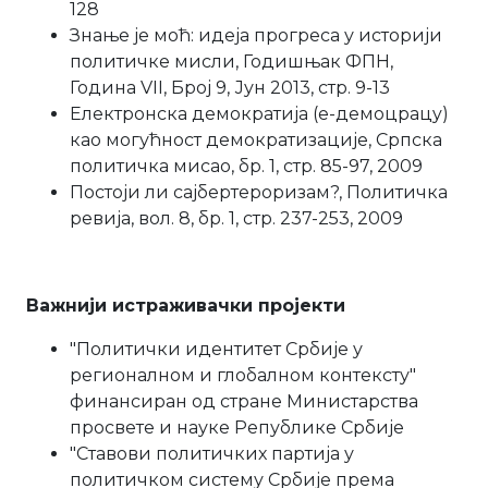
128
Знање је моћ: идеја прогреса у историји
политичке мисли, Годишњак ФПН,
Година VII, Број 9, Јун 2013, стр. 9-13
Електронска демократија (е-демоцрацy)
као могућност демократизације, Српска
политичка мисао, бр. 1, стр. 85-97, 2009
Постоји ли сајбертероризам?, Политичка
ревија, вол. 8, бр. 1, стр. 237-253, 2009
Важнији истраживачки пројекти
"Политички идентитет Србије у
регионалном и глобалном контексту"
финансиран од стране Министарства
просвете и науке Републике Србије
"Ставови политичких партија у
политичком систему Србије према