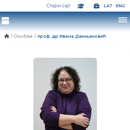
Стари сајт
LAT
ENG
Особље
проф. др Ивана Дамњановић