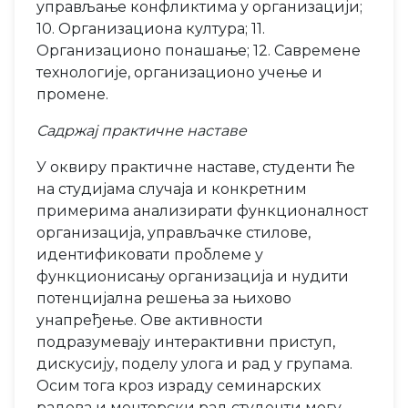
управљање конфликтима у организацији;
10. Организациона култура; 11.
Организационо понашање; 12. Савремене
технологије, организационо учење и
промене.
Садржај практичне наставе
У оквиру практичне наставе, студенти ће
на студијама случаја и конкретним
примерима анализирати функционалност
организација, управљачке стилове,
идентификовати проблеме у
функционисању организација и нудити
потенцијална решења за њихово
унапређење. Ове активности
подразумевају интерактивни приступ,
дискусију, поделу улога и рад у групама.
Осим тога кроз израду семинарских
радова и менторски рад студенти могу