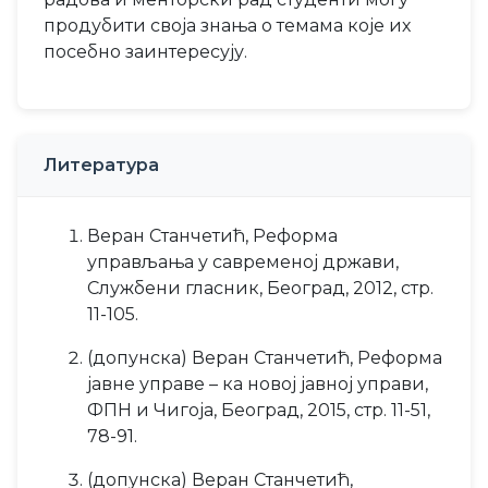
продубити своја знања о темама које их
посебно заинтересују.
Литература
Веран Станчетић, Реформа
управљања у савременој држави,
Службени гласник, Београд, 2012, стр.
11-105.
(допунска) Веран Станчетић, Реформа
јавне управе – ка новој јавној управи,
ФПН и Чигоја, Београд, 2015, стр. 11-51,
78-91.
(допунска) Веран Станчетић,