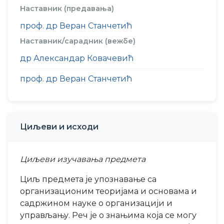
Наставник (предавања)
проф. др Веран Станчетић
Наставник/сарадник (вежбе)
др Александар Ковачевић
проф. др Веран Станчетић
Циљеви и исходи
Циљеви изучавања предмета
Циљ предмета је упознавање са
организационим теоријама и основама и
садржином науке о организацији и
управљању. Реч је о знањима која се могу