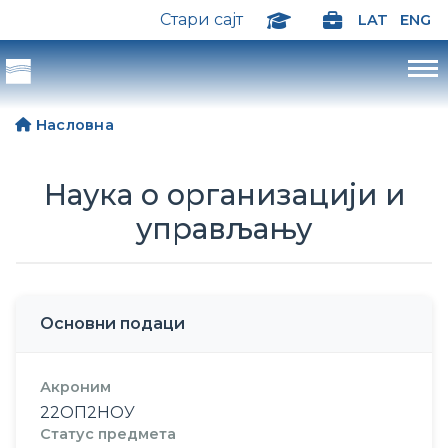
Стари сајт
LAT
ENG
Насловна
Наука о организацији и
управљању
Основни подаци
Акроним
22ОП2НОУ
Статус предмета