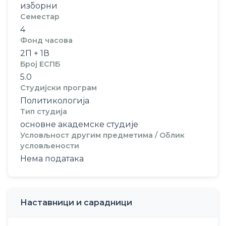
изборни
Семестар
4
Фонд часова
2П + 1В
Број ЕСПБ
5.0
Студијски програм
Политикологија
Тип студија
основне академске студије
Условљност другим предметима / Облик
условљености
Нема података
Наставници и сарадници