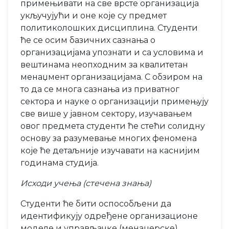
примењивати на све врсте организација
укључујући и оне које су предмет
политиколошких дисциплина. Студенти
ће се осим базичних сазнања о
организацијама упознати и са условима и
вештинама неопходним за квалитетан
менаџмент организацијама. С обзиром на
то да се многа сазнања из приватног
сектора и науке о организацији примењују
све више у јавном сектору, изучавањем
овог предмета студенти ће стећи солидну
основу за разумевање многих феномена
које ће детаљније изучавати на каснијим
годинама студија.
Исходи учења (стечена знања)
Студенти ће бити оспособљени да
идентификују одређене организационе
моделе и управљачке (менаџерске)