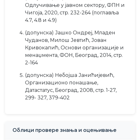
Одлучивање у јавном сектору, ФПН и
Чигоја, 2020, стр. 232-264 (поглавља
4.7, 4.8 и 4.9)
(допунска) Јашко Ондреј, Младен
Чуданов, Милош Јевтић, Јован
Кривокапић, Основи организације и
менаџмента, ФОН, Београд, 2014, стр.
2-164
(допунска) Небојша Јанићијевић,
Организационо понашање,
Датастатус, Београд, 2008, стр. 1-27,
299- 327, 379-402
Облици провере знања и оцењивање