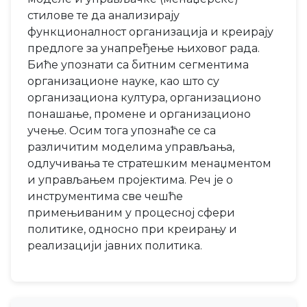
стилове те да анализирају
функционалност организација и креирају
предлоге за унапређење њиховог рада.
Биће упознати са битним сегментима
организационе науке, као што су
организациона култура, организационо
понашање, промене и организационо
учење. Осим тога упознаће се са
различитим моделима управљања,
одлучивања те стратешким менаџментом
и управљањем пројектима. Реч је о
инструментима све чешће
примењиваним у процесној сфери
политике, односно при креирању и
реализацији јавних политика.