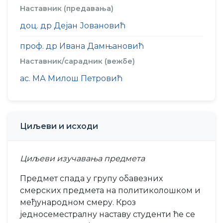
Наставник (предавања)
доц. др Дејан Јовановић
проф. др Ивана Дамњановић
Наставник/сарадник (вежбе)
ас. МА Милош Петровић
Циљеви и исходи
Циљеви изучавања предмета
Предмет спада у групу обавезних
смерских предмета на политиколошком и
међународном смеру. Кроз
једносеместралну наставу студенти ће се