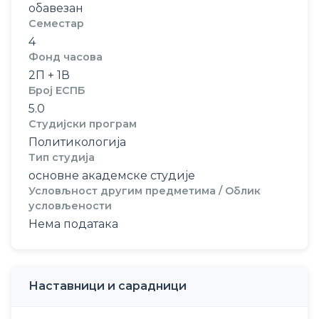
обавезан
Семестар
4
Фонд часова
2П + 1В
Број ЕСПБ
5.0
Студијски програм
Политикологија
Тип студија
основне академске студије
Условљност другим предметима / Облик
условљености
Нема података
Наставници и сарадници