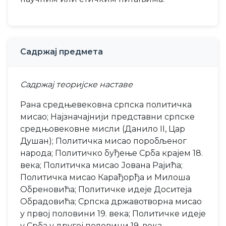
Садржај предмета
Садржај теоријске наставе
Рана средњевековна српска политичка
мисао; Најзначајнији представни српске
средњoвековне мисли (Данило II, Цар
Душан); Политичка мисао поробљеног
народа; Политичко буђење Срба крајем 18.
века; Политичка мисао Јована Рајића;
Политичка мисао Карађорђа и Милоша
Обреновића; Политичке идеје Доситеја
Обрадовића; Српска државотворна мисао
у првој половини 19. века; Политичке идеје
у Срба у другој половини 19. века