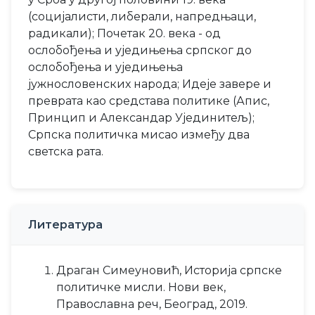
(социјалисти, либерали, напредњаци,
радикали); Почетак 20. века - од
ослобођења и уједињења српског до
ослобођења и уједињења
јужнословенских народа; Идеје завере и
преврата као средстава политике (Апис,
Принцип и Александар Ујединитељ);
Српска политичка мисао између два
светска рата.
Литература
Драган Симеуновић, Историја српске
политичке мисли. Нови век,
Православна реч, Београд, 2019.