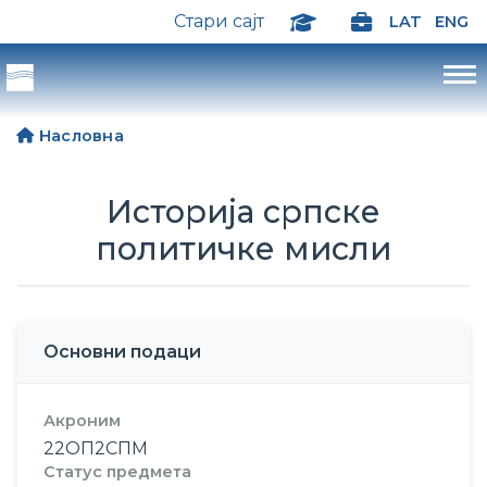
Стари сајт
LAT
ENG
Насловна
Историја српске
политичке мисли
Основни подаци
Акроним
22ОП2СПМ
Статус предмета