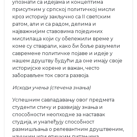
упознати са идејама и концептима
присутним у српској политичкој мисли
кроз историју закључно са II светским
ратом, али и са радом, делима и
најважнијим ставовима појединих
мислилаца који су обележили време у
коме су стварали, како би боље разумели
савремене политичке појаве и идеје у
нашем друштву будући да оне имају своје
историјске корене и важан, често
заборављен ток свога развоја.
Исходи учења (стечена знања)
Успешним савладавању овог предмета
студенти стичу и развијају знања и
способности неопходне за наставак
студија, и унапеђују способност
размишљања о релевантним друштвеним,
научним или етичким питањима.