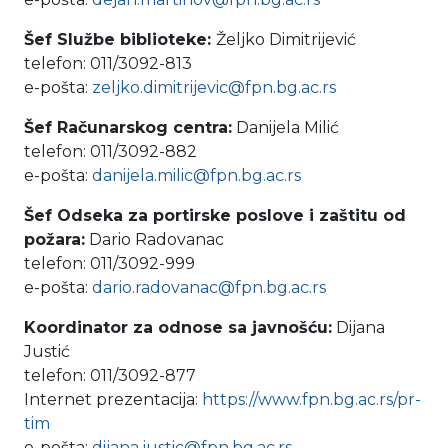
Šef Službe biblioteke:
Željko Dimitrijević
telefon: 011/3092-813
e-pošta:
zeljko.dimitrijevic@fpn.bg.ac.rs
Šef Računarskog centra:
Danijela Milić
telefon: 011/3092-882
e-pošta:
danijela.milic@fpn.bg.ac.rs
Šef Odseka za portirske poslove i zaštitu od
požara:
Dario Radovanac
telefon:
011/3092-999
e-pošta:
dario.radovanac@fpn.bg.ac.rs
Koordinator za odnose sa javnošću:
Dijana
Justić
telefon: 011/3092-877
Internet prezentacija:
https://www.fpn.bg.ac.rs/pr-
tim
e-pošta:
dijana.justic@fpn.bg.ac.rs
,