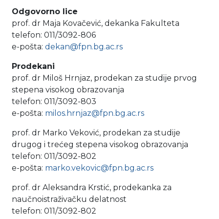
Odgovorno lice
prof. dr Maja Kovačević, dekanka Fakulteta
telefon: 011/3092-806
e-pošta:
dekan@fpn.bg.ac.rs
Prodekani
prof. dr Miloš Hrnjaz, prodekan za studije prvog
stepena visokog obrazovanja
telefon: 011/3092-803
e-pošta:
milos.hrnjaz@fpn.bg.ac.rs
prof. dr Marko Veković, prodekan za studije
drugog i trećeg stepena visokog obrazovanja
telefon: 011/3092-802
e-pošta:
marko.vekovic@fpn.bg.ac.rs
prof. dr Aleksandra Krstić, prodekanka za
naučnoistraživačku delatnost
telefon: 011/3092-802