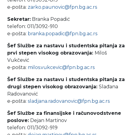
e-pošta:
zarko.paunovic@fpn.bg.ac.rs
Sekretar:
Branka Popadić
telefon: 011/3092-910
e-pošta:
branka.popadic@fpn.bg.ac.rs
Šef Službe za nastavu i studentska pitanja za
prvi stepen visokog obrazovanja:
Miloš
Vukčević
e-pošta:
milos.vukcevic@fpn.bg.ac.rs
Šef Službe za nastavu i studentska pitanja za
drugi stepen visokog obrazovanja:
Slađana
Radovanović
e-pošta:
sladjana.radovanovic@fpn.bg.ac.rs
Šef Službe
za finansijske i računovodstvene
poslove
:
Dejan Martinov
telefon: 011/3092-919
e-pošta:
dejan.martinov@fpn.bg.ac.rs