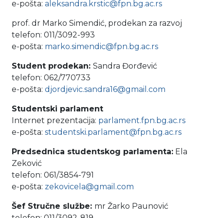
e-pošta:
aleksandra.krstic@fpn.bg.ac.rs
prof. dr Marko Simendić, prodekan za razvoj
telefon: 011/3092-993
e-pošta:
marko.simendic@fpn.bg.ac.rs
Student prodekan:
Sandra Đorđević
telefon: 062/770733
e-pošta:
djordjevic.sandra16@gmail.com
Studentski parlament
Internet prezentacija:
parlament.fpn.bg.ac.rs
e-pošta:
studentski.parlament@fpn.bg.ac.rs
Predsednica studentskog parlamenta:
Ela
Zeković
telefon:
061/
3854-791
e-pošta:
zekovicela@gmail.com
Šef Stručne službe:
mr Žarko Paunović
telefon: 011/3092-819