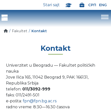
Stari sajt
СРП
ENG
Fakultet
Kontakt
Kontakt
Univerzitet u Beogradu — Fakultet političkih
nauka
Jove Ilića 165, 11042 Beograd 9, PAK: 166131,
Republika Srbija
telefon:
011/3092-999
faks: 011/2491-501
e-pošta:
fpn@fpn.bg.ac.rs
radno vreme: 8:30—16:30 časova