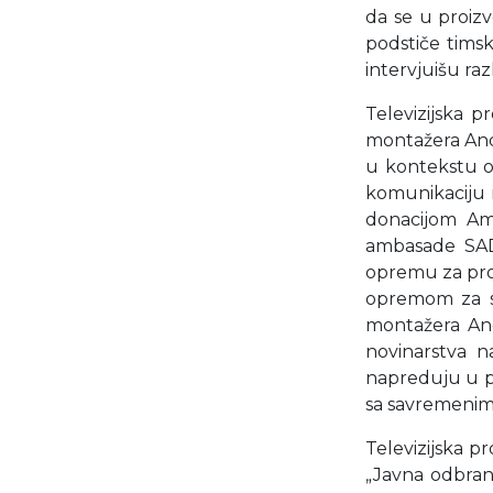
da se u proizv
podstiče timsk
intervjuišu ra
Televizijska 
montažera Andr
u kontekstu on
komunikaciju 
donacijom Am
ambasade SAD 
opremu za pro
opremom za sn
montažera And
novinarstva n
napreduju u p
sa savremenim 
Televizijska p
„Javna odbrana“