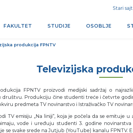
Stari sajt
FAKULTET
STUDIJE
OSOBLJE
S
zijska produkcija FPNTV
Televizijska produ
produkcija FPNTV proizvodi medijski sadržaj o najraz
ruštvu. Produkciju čine studenti treće i četvrte godin
kviru predmeta TV novinarstvo i Istraživačko TV novina
i TV emisiju „Na liniji“, koja je počela da se emituje 
nimaju, vode i uređuju studenti 3. godine novinarstva 
uje se svake srede na Jutjub (YouTube) kanalu FPNTV. 