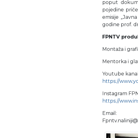
poput dokumen
pojedine priče
emisije „Javna
godine prof. d
FPNTV produk
Montaža i grafi
Mentorka i gla
Youtube kana
https://www.
Instagram FP
https://www.i
Email:
Fpntv.naliniji