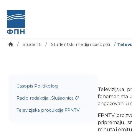
Studenti
Studentski mediji i časopisi
Televi
Časopis Politikolog
Televizijska 
fenomenima u d
Radio redakcija „Slušaonica 6"
angažovani u o
Televizijska produkcija FPNTV
FPNTV proizvod
pripremaju, s
minuta i emit