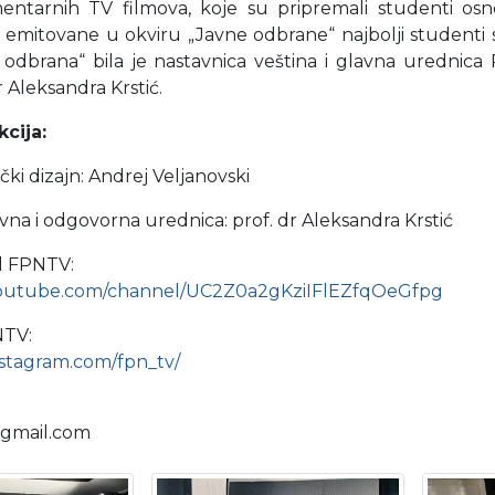
tarnih TV filmova, koje su pripremali studenti osno
 emitovane u okviru „Javne odbrane“ najbolji studenti s
 odbrana“ bila je nastavnica veština i glavna urednica
r Aleksandra Krstić.
cija:
čki dizajn: Andrej Veljanovski
vna i odgovorna urednica: prof. dr Aleksandra Krstić
l FPNTV:
youtube.com/channel/UC2Z0a2gKziIFlEZfqOeGfpg
NTV:
nstagram.com/fpn_tv/
@gmail.com