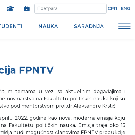
СРП
ENG
TUDENTI
NAUKA
SARADNJA
kcija FPNTV
ličitijim temama u vezi sa aktuelnim događajima i
e novinarstva na Fakultetu političkih nauka koji su
rstvo pod mentorstvom prof.dr Aleksandre Krstić.
u aprilu 2022. godine kao nova, moderna emisija koju
na Fakultetu političkih nauka. Emisija traje oko 15
Emisija nudi mogućnost članovima FPNTV produkcije