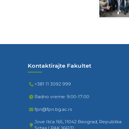
Kontaktirajte Fakultet
+381 11 3092 999
Radno vreme: 9:00-17:00
fpn@fpn.bg.ac.rs
Jove Ilića 165, 11042 Beograd, Republika
Srbija | PAK 166131