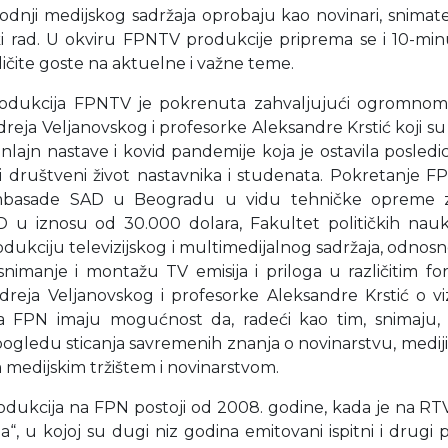
odnji medijskog sadržaja oprobaju kao novinari, snimatel
i rad. U okviru FPNTV produkcije priprema se i 10-minut
zličite goste na aktuelne i važne teme.
produkcija FPNTV je pokrenuta zahvaljujući ogromnom
eja Veljanovskog i profesorke Aleksandre Krstić koji su
lajn nastave i kovid pandemije koja je ostavila posled
i društveni život nastavnika i studenata. Pokretanje 
basade SAD u Beogradu u vidu tehničke opreme za n
u iznosu od 30.000 dolara, Fakultet političkih nau
dukciju televizijskog i multimedijalnog sadržaja, odno
imanje i montažu TV emisija i priloga u različitim 
reja Veljanovskog i profesorke Aleksandre Krstić o viz
a FPN imaju mogućnost da, radeći kao tim, snimaju, p
ogledu sticanja savremenih znanja o novinarstvu, medij
medijskim tržištem i novinarstvom.
rodukcija na FPN postoji od 2008. godine, kada je na RT
, u kojoj su dugi niz godina emitovani ispitni i drugi pri