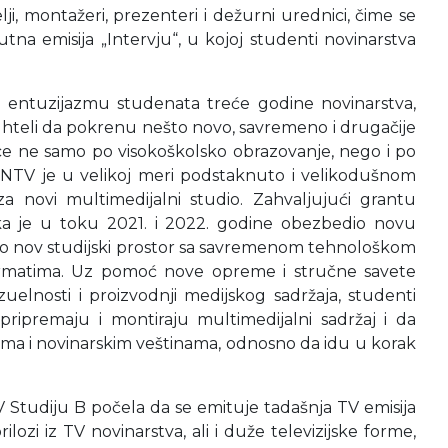
ji, montažeri, prezenteri i dežurni urednici, čime se
na emisija „Intervju“, u kojoj studenti novinarstva
 entuzijazmu studenata treće godine novinarstva,
 hteli da pokrenu nešto novo, savremeno i drugačije
ice ne samo po visokoškolsko obrazovanje, nego i po
FPNTV je u velikoj meri podstaknuto i velikodušnom
ovi multimedijalni studio. Zahvaljujući grantu
ka je u toku 2021. i 2022. godine obezbedio novu
sno nov studijski prostor sa savremenom tehnološkom
formatima. Uz pomoć nove opreme i stručne savete
uelnosti i proizvodnji medijskog sadržaja, studenti
ripremaju i montiraju multimedijalni sadržaj i da
ima i novinarskim veštinama, odnosno da idu u korak
V Studiju B počela da se emituje tadašnja TV emisija
lozi iz TV novinarstva, ali i duže televizijske forme,