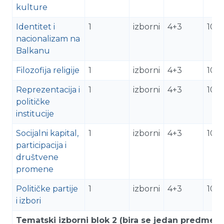
kulture
Identitet i
1
izborni
4+3
10
nacionalizam na
Balkanu
Filozofija religije
1
izborni
4+3
10
Reprezentacija i
1
izborni
4+3
10
političke
institucije
Socijalni kapital,
1
izborni
4+3
10
participacija i
društvene
promene
Političke partije
1
izborni
4+3
10
i izbori
Tematski izborni blok 2 (bira se jedan predmet)