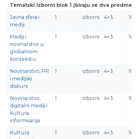
Tematski izborni blok 1 (biraju se dva predmeta
Javna sfera i
1
izborni
4+3
10
mediji
Mediji i
1
izborni
4+3
10
novinarstvo u
globalnom
kontekstu
Novinarstvo, PR
1
izborni
4+3
10
i medijski
diskurs
Novinarstvo,
1
izborni
4+3
10
digitalni mediji i
kultura
informisanja
Kultura
1
izborni
4+3
10