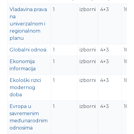
Vladavina prava
1
izborni
4+3
10
na
univerzalnom i
regionalnom
planu
Globalni odnosi
1
izborni
4+3
10
Ekonomija
1
izborni
4+3
10
informacija
Ekološki rizici
1
izborni
4+3
10
modernog
doba
Evropa u
1
izborni
4+3
10
savremenim
međunarodnim
odnosima