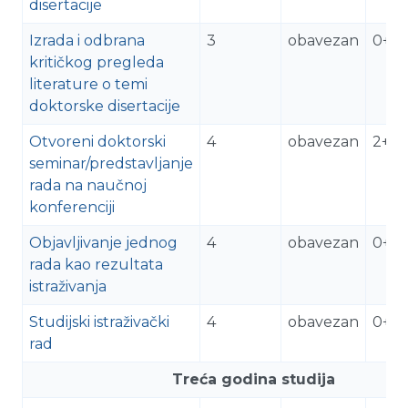
disertacije
Izrada i odbrana
3
obavezan
0+7
kritičkog pregleda
literature o temi
doktorske disertacije
Otvoreni doktorski
4
obavezan
2+2
seminar/predstavljanje
rada na naučnoj
konferenciji
Objavljivanje jednog
4
obavezan
0+7
rada kao rezultata
istraživanja
Studijski istraživački
4
obavezan
0+9
rad
Treća godina studija