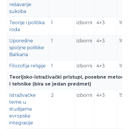
rešavanje
sukoba
Teorije i politika
1
izborni
4+3
10
roda
Uporedne
1
izborni
4+3
10
spoljne politike
Balkana
Filozofija religije
1
izborni
4+3
10
Teorijsko-istraživački pristupi, posebne metode
i tehnike (bira se jedan predmet)
Istraživačke
2
izborni
4+3
15
teme u
studijama
evropske
integracije