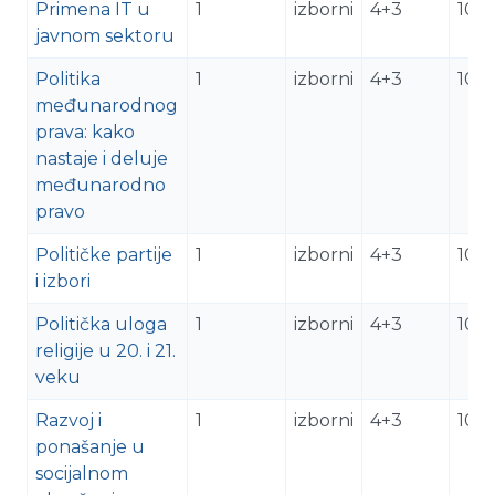
Primena IT u
1
izborni
4+3
10
javnom sektoru
Politika
1
izborni
4+3
10
međunarodnog
prava: kako
nastaje i deluje
međunarodno
pravo
Političke partije
1
izborni
4+3
10
i izbori
Politička uloga
1
izborni
4+3
10
religije u 20. i 21.
veku
Razvoj i
1
izborni
4+3
10
ponašanje u
socijalnom