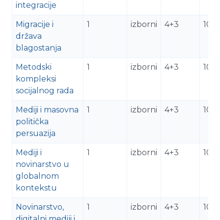
integracije
Migracije i
1
izborni
4+3
10
država
blagostanja
Metodski
1
izborni
4+3
10
kompleksi
socijalnog rada
Mediji i masovna
1
izborni
4+3
10
politička
persuazija
Mediji i
1
izborni
4+3
10
novinarstvo u
globalnom
kontekstu
Novinarstvo,
1
izborni
4+3
10
digitalni mediji i