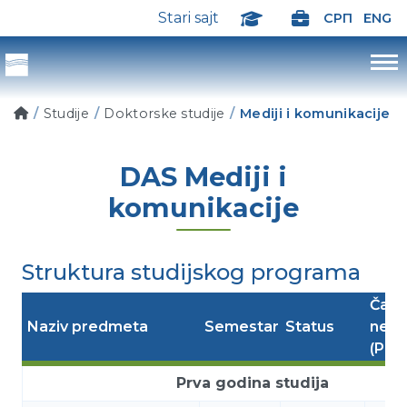
Stari sajt
СРП
ENG
Studije
Doktorske studije
Mediji i komunikacije
DAS Mediji i
komunikacije
Struktura studijskog programa
Časo
Naziv predmeta
Semestar
Status
nede
(P+S
Prva godina studija