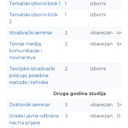
Tematski izborni blok 1
1
izborni
Tematski izborni blok
1
izborni
2
Istraživački seminar
2
obavezan
4+3
Teorije medija,
2
obavezan
6+1
komunikacije i
novinarstva
Teorijsko-istraživački
2
izborni
pristupi, posebne
metode i tehnike
Druga godina studija
Doktorski seminar
3
obavezan
3+1
Izrada i javna odbrana
3
obavezan
0+9
nacrta prijave