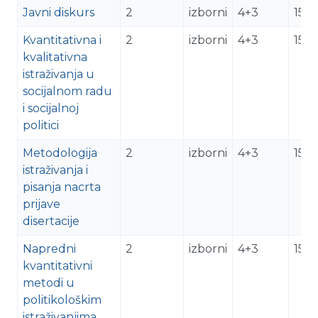
Javni diskurs
2
izborni
4+3
15
Kvantitativna i
2
izborni
4+3
15
kvalitativna
istraživanja u
socijalnom radu
i socijalnoj
politici
Metodologija
2
izborni
4+3
15
istraživanja i
pisanja nacrta
prijave
disertacije
Napredni
2
izborni
4+3
15
kvantitativni
metodi u
politikološkim
istraživanjima