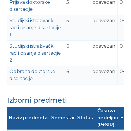
Prijava doktorske
5
obavezan
0+3
disertacije
Studijski istraživački
5
obavezan
0+17
rad i pisanje disertacije
1
Studijski istraživački
6
obavezan
0+17
rad i pisanje disertacije
2
Odbrana doktorske
6
obavezan
0+3
disertacije
Izborni predmeti
Časova
Naziv predmeta
Semestar
Status
nedeljno
ESP
(P+SIR)