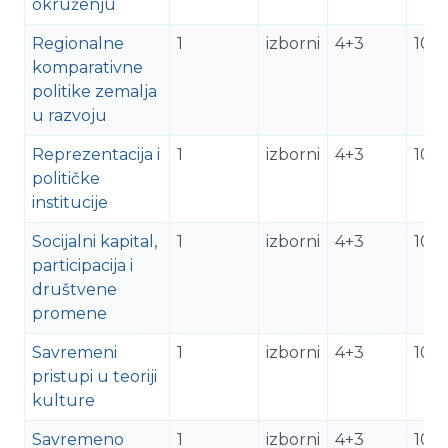
okruženju
Regionalne
1
izborni
4+3
10
komparativne
politike zemalja
u razvoju
Reprezentacija i
1
izborni
4+3
10
političke
institucije
Socijalni kapital,
1
izborni
4+3
10
participacija i
društvene
promene
Savremeni
1
izborni
4+3
10
pristupi u teoriji
kulture
Savremeno
1
izborni
4+3
10