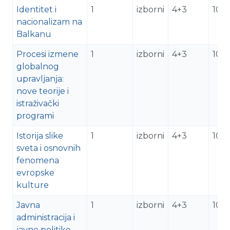
Identitet i
1
izborni
4+3
10
nacionalizam na
Balkanu
Procesi izmene
1
izborni
4+3
10
globalnog
upravljanja:
nove teorije i
istraživački
programi
Istorija slike
1
izborni
4+3
10
sveta i osnovnih
fenomena
evropske
kulture
Javna
1
izborni
4+3
10
administracija i
javne politike