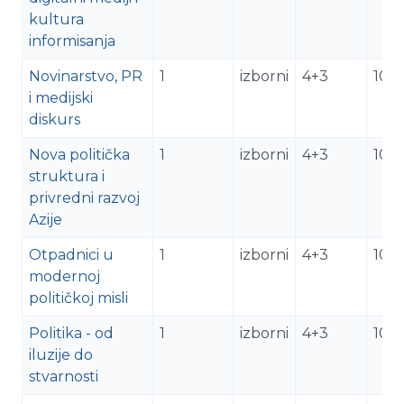
kultura
informisanja
Novinarstvo, PR
1
izborni
4+3
10
i medijski
diskurs
Nova politička
1
izborni
4+3
10
struktura i
privredni razvoj
Azije
Otpadnici u
1
izborni
4+3
10
modernoj
političkoj misli
Politika - od
1
izborni
4+3
10
iluzije do
stvarnosti