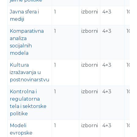
Javna sfera i
1
izborni
4+3
10
mediji
Komparativna
1
izborni
4+3
10
analiza
socijalnih
modela
Kultura
1
izborni
4+3
10
izražavanja u
postnovinarstvu
Kontrolna i
1
izborni
4+3
10
regulatorna
tela i sektorske
politike
Modeli
1
izborni
4+3
10
evropske