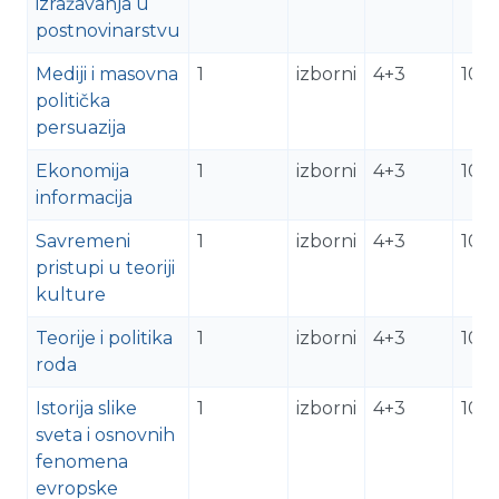
izražavanja u
postnovinarstvu
Mediji i masovna
1
izborni
4+3
10
politička
persuazija
Ekonomija
1
izborni
4+3
10
informacija
Savremeni
1
izborni
4+3
10
pristupi u teoriji
kulture
Teorije i politika
1
izborni
4+3
10
roda
Istorija slike
1
izborni
4+3
10
sveta i osnovnih
fenomena
evropske