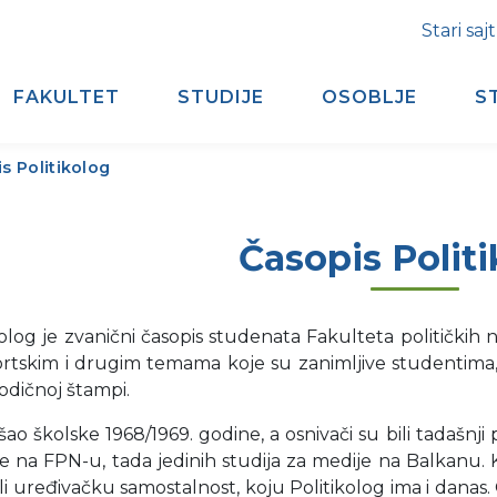
Stari sajt
FAKULTET
STUDIJE
OSOBLJE
S
s Politikolog
Časopis Polit
kolog je zvanični časopis studenata Fakulteta političkih 
rtskim i drugim temama koje su zanimljive studentima, p
odičnoj štampi.
ašao školske 1968/1969. godine, a osnivači su bili tadašnji 
 na FPN-u, tada jedinih studija za medije na Balkanu. K
li uređivačku samostalnost, koju Politikolog ima i danas. 