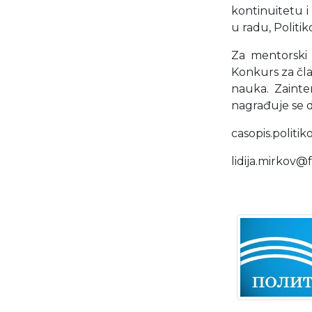
kontinuitetu i 
u radu, Politik
Za mentorski 
Konkurs za čla
nauka. Zainte
nagrađuje se 
casopis.polit
lidija.mirkov@f