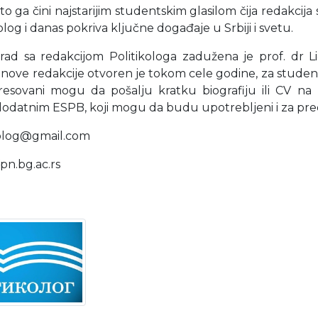
to ga čini najstarijim studentskim glasilom čija redakcija
olog i danas pokriva ključne događaje u Srbiji i svetu.
rad sa redakcijom Politikologa zadužena je prof. dr Li
nove redakcije otvoren je tokom cele godine, za studente
resovani mogu da pošalju kratku biografiju ili CV na 
dodatnim ESPB, koji mogu da budu upotrebljeni i za pr
ikolog@gmail.com
pn.bg.ac.rs