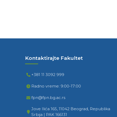
Kontaktirajte Fakultet
+381 11 3092 999
Radno vreme: 9:00-17:00
fpn@fpn.bg.ac.rs
Jove Ilića 165, 11042 Beograd, Republika
Srbija | PAK 166131