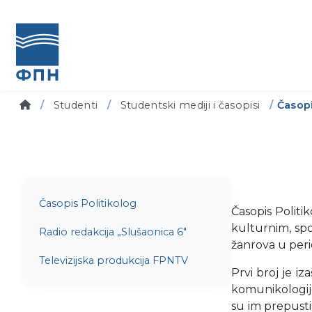
Studenti
Studentski mediji i časopisi
Časopi
Časopis Politikolog
Časopis Politi
kulturnim, spo
Radio redakcija „Slušaonica 6"
žanrova u peri
Televizijska produkcija FPNTV
Prvi broj je iz
komunikologije
su im prepusti