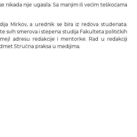
 se nikada nije ugasila. Sa manjim ili većim teškoćama
dija Mirkov, a urednik se bira iz redova studenata.
 svih smerova i stepena studija Fakulteta političkih
mejl adresu redakcije i mentorke. Rad u redakciji
edmet Stručna praksa u medijima.