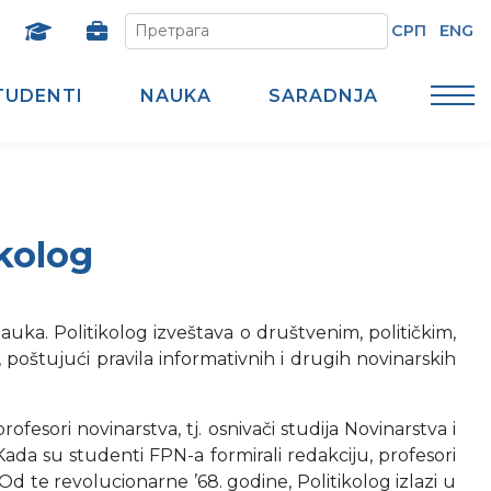
СРП
ENG
TUDENTI
NAUKA
SARADNJA
ikolog
nauka. Politikolog izveštava o društvenim, političkim,
oštujući pravila informativnih i drugih novinarskih
profesori novinarstva, tj. osnivači studija Novinarstva i
ada su studenti FPN-a formirali redakciju, profesori
Od te revolucionarne ’68. godine, Politikolog izlazi u