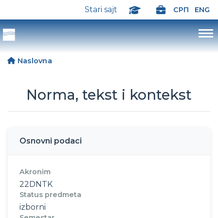
Stari sajt
СРП
ENG
Naslovna
Norma, tekst i kontekst
Osnovni podaci
Akronim
22DNTK
Status predmeta
izborni
Semestar