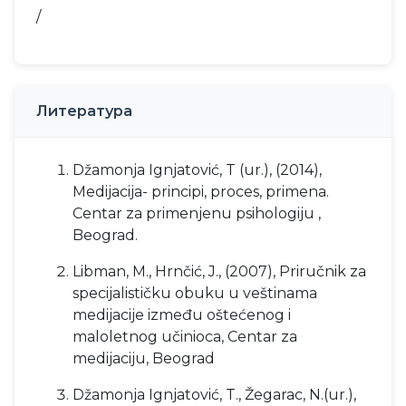
/
Литература
Džamonja Ignjatović, T (ur.), (2014),
Medijacija- principi, proces, primena.
Centar za primenjenu psihologiju ,
Beograd.
Libman, M., Hrnčić, J., (2007), Priručnik za
specijalističku obuku u veštinama
medijacije između oštećenog i
maloletnog učinioca, Centar za
medijaciju, Beograd
Džamonja Ignjatović, T., Žegarac, N.(ur.),