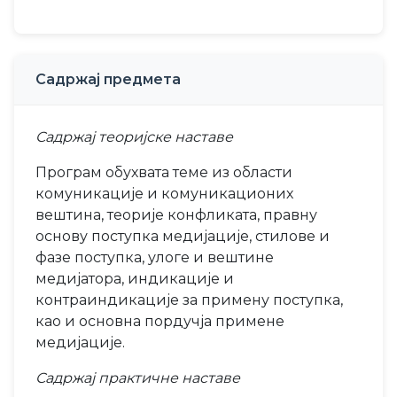
Садржај предмета
Садржај теоријске наставе
Програм обухвата теме из области
комуникације и комуникационих
вештина, теорије конфликата, правну
основу поступка медијације, стилове и
фазе поступка, улоге и вештине
медијатора, индикације и
контраиндикације за примену поступка,
као и основна пордучја примене
медијације.
Садржај практичне наставе