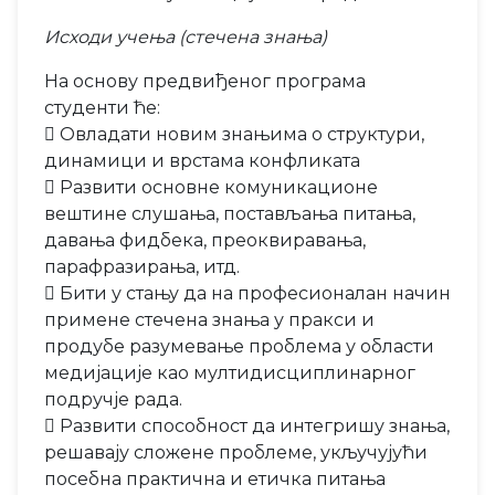
Исходи учења (стечена знања)
На основу предвиђеног програма
студенти ће:
 Овладати новим знањима о структури,
динамици и врстама конфликата
 Развити основне комуникационе
вештине слушања, постављања питања,
давања фидбека, преоквиравања,
парафразирања, итд.
 Бити у стању да на професионалан начин
примене стечена знања у пракси и
продубе разумевање проблема у области
медијације као мултидисциплинарног
подручје рада.
 Развити способност да интегришу знања,
решавају сложене проблеме, укључујући
посебна практична и етичка питања