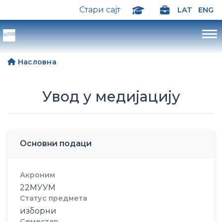
Стари сајт
LAT
ENG
Насловна
Увод у медијацију
Основни подаци
Акроним
22МУУМ
Статус предмета
изборни
Семестар