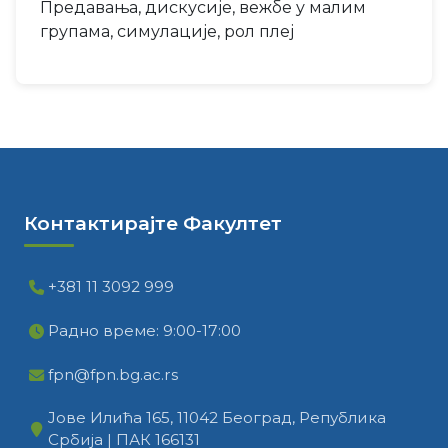
Предавања, дискусије, вежбе у малим
групама, симулације, рол плеј
Контактирајте Факултет
+381 11 3092 999
Радно време: 9:00-17:00
fpn@fpn.bg.ac.rs
Јове Илића 165, 11042 Београд, Република
Србија | ПАК 166131