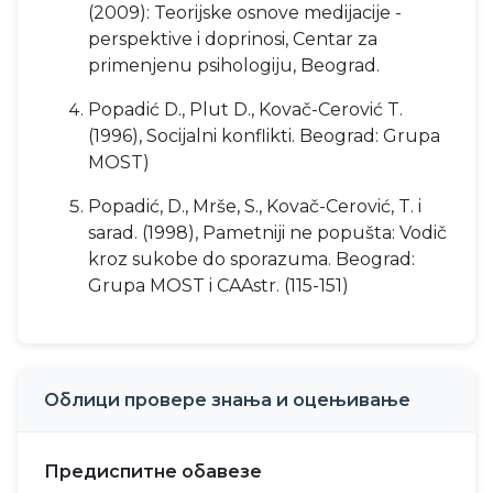
(2009): Teorijske osnove medijacije -
perspektive i doprinosi, Centar za
primenjenu psihologiju, Beograd.
Popadić D., Plut D., Kovač-Cerović T.
(1996), Socijalni konflikti. Beograd: Grupa
MOST)
Popadić, D., Mrše, S., Kovač-Cerović, T. i
sarad. (1998), Pametniji ne popušta: Vodič
kroz sukobe do sporazuma. Beograd:
Grupa MOST i CAAstr. (115-151)
Облици провере знања и оцењивање
Предиспитне обавезе