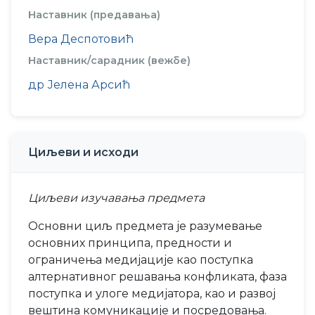
Наставник (предавања)
Вера Деспотовић
Наставник/сарадник (вежбе)
др Јелена Арсић
Циљеви и исходи
Циљеви изучавања предмета
Основни циљ предмета је разумевање
основних принципа, предности и
ограничења медијације као поступка
алтернативног решавања конфликата, фаза
поступка и улоге медијатора, као и развој
вештина комуникације и посредовања.