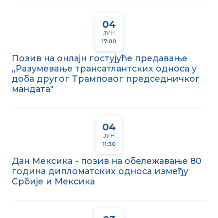
04
ЈУН
17:00
Позив на онлајн гостујуће предавање
,,Разумевање трансатлантских односа у
доба другог Трамповог председничког
мандата"
04
ЈУН
11:30
Дан Мексика - позив на обележавање 80
година дипломатских односа између
Србије и Мексика