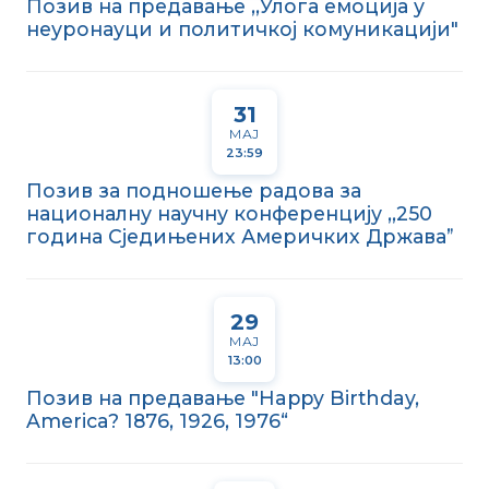
Позив на предавање ,,Улога емоција у
неуронауци и политичкој комуникацији"
31
МАЈ
23:59
Позив за подношење радова за
националну научну конференцију ,,250
година Сједињених Америчких Држава”
29
МАЈ
13:00
Позив на предавање "Happy Birthday,
America? 1876, 1926, 1976“