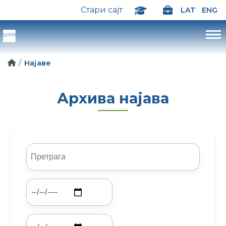
Стари сајт
LAT
ENG
Најаве
Архива најава