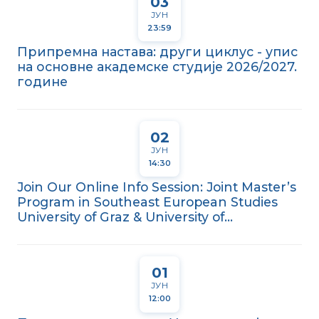
03
ЈУН
23:59
Припремна настава: други циклус - упис
на основне академске студије 2026/2027.
годинe
02
ЈУН
14:30
Join Our Online Info Session: Joint Master’s
Program in Southeast European Studies
University of Graz & University of...
01
ЈУН
12:00